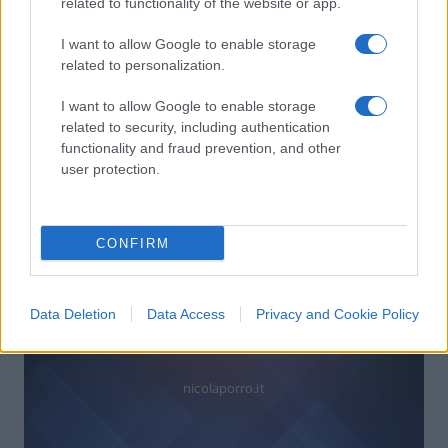
related to functionality of the website or app.
I want to allow Google to enable storage
related to personalization.
Cosa non torna nell’inchiesta sulla
I want to allow Google to enable storage
related to security, including authentication
Lega
functionality and fraud prevention, and other
user protection.
di
Nicola Porro
31.2k
13 Settembre 2020, 11:42
CONFIRM
Data Deletion
Data Access
Privacy and Cookie Policy
nicolaporro.it