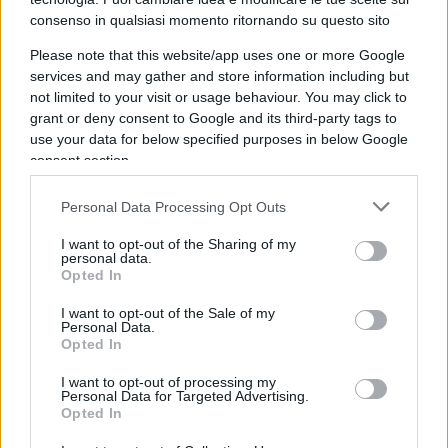
consenso in qualsiasi momento ritornando su questo sito
Please note that this website/app uses one or more Google
services and may gather and store information including but
not limited to your visit or usage behaviour. You may click to
grant or deny consent to Google and its third-party tags to
Toghe vs governo: Meloni apre al
use your data for below specified purposes in below Google
confronto, l’Anm conferma lo
consent section.
sciopero
Personal Data Processing Opt Outs
di Franco Lodige
I want to opt-out of the Sharing of my
7.8k
personal data.
9 Febbraio 2025, 9:06
Opted In
I want to opt-out of the Sale of my
Personal Data.
Opted In
I want to opt-out of processing my
Personal Data for Targeted Advertising.
Opted In