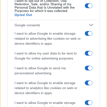
I want to opt-out of Collection, Use,
Retention, Sale, and/or Sharing of my
Personal Data that Is Unrelated with the
Purposes for which it was collected.
Opted Out
Google consents
Palamara racconta i segreti della
I want to allow Google to enable storage
magistratura
related to advertising like cookies on web or
device identifiers in apps.
di
Quarta Repubblica
7.7k
I want to allow my user data to be sent to
5 Febbraio 2021, 19:18
Google for online advertising purposes.
I want to allow Google to send me
personalized advertising.
I want to allow Google to enable storage
related to analytics like cookies on web or
device identifiers in apps.
nicolaporro.it
I want to allow Google to enable storage