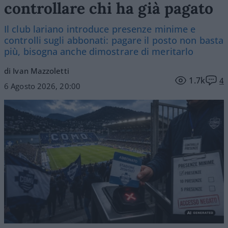
controllare chi ha già pagato
Il club lariano introduce presenze minime e
controlli sugli abbonati: pagare il posto non basta
più, bisogna anche dimostrare di meritarlo
di Ivan Mazzoletti
1.7k
4
6 Agosto 2026, 20:00