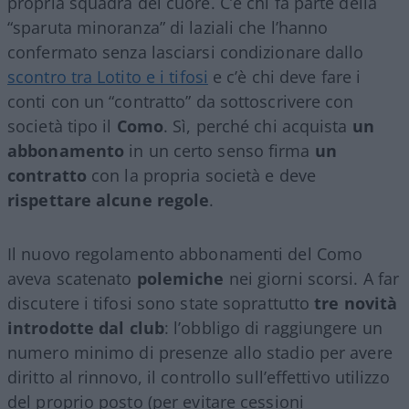
propria squadra del cuore. C’è chi fa parte della
“sparuta minoranza” di laziali che l’hanno
confermato senza lasciarsi condizionare dallo
scontro tra Lotito e i tifosi
e c’è chi deve fare i
conti con un “contratto” da sottoscrivere con
società tipo il
Como
. Sì, perché chi acquista
un
abbonamento
in un certo senso firma
un
contratto
con la propria società e deve
rispettare alcune regole
.
Il nuovo regolamento abbonamenti del Como
aveva scatenato
polemiche
nei giorni scorsi. A far
discutere i tifosi sono state soprattutto
tre novità
introdotte dal club
: l’obbligo di raggiungere un
numero minimo di presenze allo stadio per avere
diritto al rinnovo, il controllo sull’effettivo utilizzo
del proprio posto (per evitare cessioni