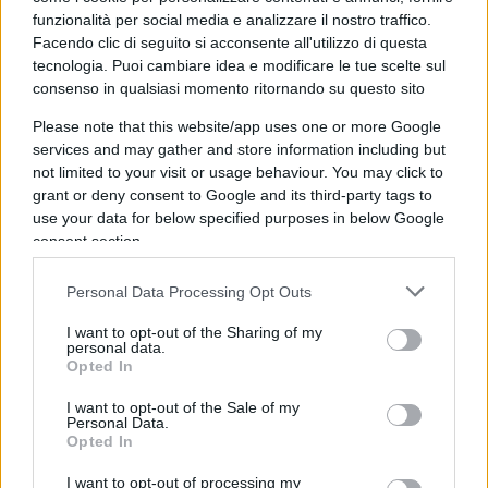
tradisce la sua natura. Ecco perché oggi più che
funzionalità per social media e analizzare il nostro traffico.
mai bisogna dire no all’esercito europeo.
Facendo clic di seguito si acconsente all'utilizzo di questa
tecnologia. Puoi cambiare idea e modificare le tue scelte sul
consenso in qualsiasi momento ritornando su questo sito
Leggi anche:
Please note that this website/app uses one or more Google
services and may gather and store information including but
E adesso?
not limited to your visit or usage behaviour. You may click to
grant or deny consent to Google and its third-party tags to
“Gli avevo detto di non andare”. Il retroscena
use your data for below specified purposes in below Google
sul disastro Zelensky-Trump
consent section.
Personal Data Processing Opt Outs
Per quanto riguarda il nostro paese
è il momento
I want to opt-out of the Sharing of my
personal data.
del ritorno di Salvini
. Lui non ha mai abbracciato
Opted In
Zelensky, lui ha dovuto subire e difendersi ma
I want to opt-out of the Sale of my
oggi può ripartire e ripartire da Trump, da un
Personal Data.
Opted In
dialogo diretto con Trump. Vada, come capo di
partito, negli Stati Uniti incontri i nostri
I want to opt-out of processing my