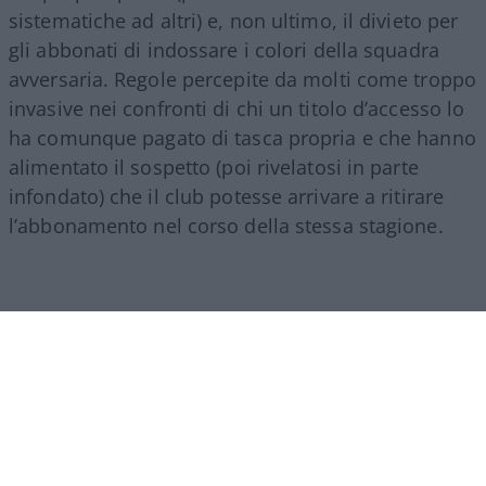
sistematiche ad altri) e, non ultimo, il divieto per
gli abbonati di indossare i colori della squadra
avversaria. Regole percepite da molti come troppo
invasive nei confronti di chi un titolo d’accesso lo
ha comunque pagato di tasca propria e che hanno
alimentato il sospetto (poi rivelatosi in parte
infondato) che il club potesse arrivare a ritirare
l’abbonamento nel corso della stessa stagione.