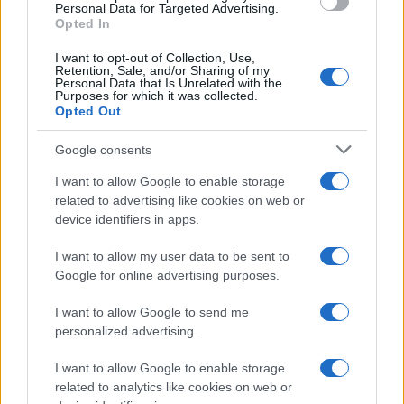
Personal Data for Targeted Advertising.
connazionali e stringa la mano a Trump, al
Opted In
contempo dichiarando che la Lega non accetterà
I want to opt-out of Collection, Use,
più l’invio di armi in Ucraina.
Anche a costo di far
Retention, Sale, and/or Sharing of my
Personal Data that Is Unrelated with the
cadere il governo
, se il governo insiste su una
Purposes for which it was collected.
linea ormai insostenibile.
Opted Out
Google consents
Paolo Becchi, 1° marzo 2025
I want to allow Google to enable storage
related to advertising like cookies on web or
device identifiers in apps.
Nicolaporro.it è anche su Whatsapp. È sufficiente
I want to allow my user data to be sent to
cliccare qui
per iscriversi al canale ed essere sempre
Google for online advertising purposes.
aggiornati (gratis).
I want to allow Google to send me
personalized advertising.
#DONALD TRUMP
#GUERRA
#MATTEO SALVINI
#RUSSIA
#UCRAINA
#USA
I want to allow Google to enable storage
#VOLODYMYR ZELENSKY
related to analytics like cookies on web or