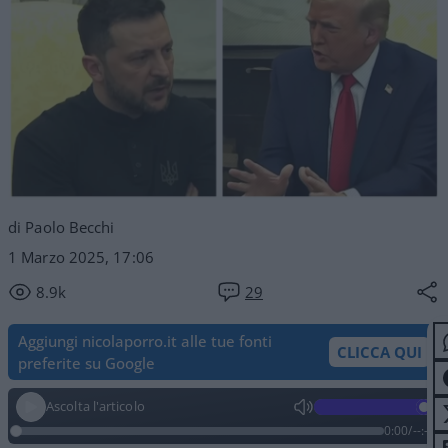
di Paolo Becchi
1 Marzo 2025, 17:06
8.9k
29
Aggiungi nicolaporro.it alle tue fonti
CLICCA QUI
preferite su Google
Ascolta l'articolo
0:00
/
--:--