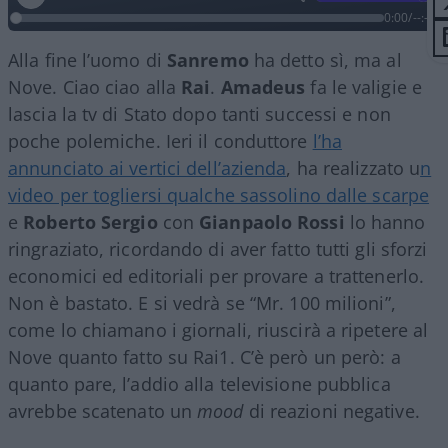
0:00
/
--:--
Alla fine l’uomo di
Sanremo
ha detto sì, ma al
Nove. Ciao ciao alla
Rai
.
Amadeus
fa le valigie e
lascia la tv di Stato dopo tanti successi e non
poche polemiche. Ieri il conduttore
l’ha
annunciato ai vertici dell’azienda
, ha realizzato u
n
video per togliersi qualche sassolino dalle scarpe
e
Roberto Sergio
con
Gianpaolo Rossi
lo hanno
ringraziato, ricordando di aver fatto tutti gli sforzi
economici ed editoriali per provare a trattenerlo.
Non è bastato. E si vedrà se “Mr. 100 milioni”,
come lo chiamano i giornali, riuscirà a ripetere al
Nove quanto fatto su Rai1. C’è però un però: a
quanto pare, l’addio alla televisione pubblica
avrebbe scatenato un
mood
di reazioni negative.