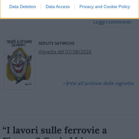
Data Deletion
Data Access
Privacy and Cookie Policy
11
Leggi i commenti
SEDUTE SATIRICHE
Vignetta del 07/08/2026
Vai all'archivio delle vignette
“I lavori sulle ferrovie a