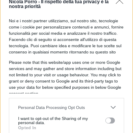
Nicola Porro -
Il rispetto della tua privacy è la
nostra priorità
Noi e i nostri partner utilizziamo, sul nostro sito, tecnologie
Di certo gli ultimi giorni sono stati contrassegnati
come i cookie per personalizzare contenuti e annunci, fornire
da diverse tensioni e molti rumors, poi smentiti.
funzionalità per social media e analizzare il nostro traffico.
Secondo il
Corriere
,
Amadeus non avrebbe
Facendo clic di seguito si acconsente all'utilizzo di questa
tecnologia. Puoi cambiare idea e modificare le tue scelte sul
apprezzato le speculazioni su
presunte richieste
consenso in qualsiasi momento ritornando su questo sito
“per favorire i miei familiari o per escludere miei
Please note that this website/app uses one or more Google
passati collaboratori”
, anche se le prime le fughe
services and may gather and store information including but
di notizie hanno danneggiato più l’azienda che il
not limited to your visit or usage behaviour. You may click to
presentatore, p
arlando di pressioni e veleni
grant or deny consent to Google and its third-party tags to
durante il festival di Sanremo
.
use your data for below specified purposes in below Google
consent section.
Comunque, ormai è fatta. Il cambio di rotta alla
Personal Data Processing Opt Outs
ricerca di “nuove sfide professionali” dovrebbe
I want to opt-out of the Sharing of my
portare Ama nel porto del canale
Nove
del gruppo
personal data.
Opted In
Warner Bros Discovery
pronto ad accoglierlo. Tra