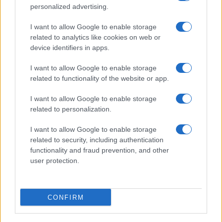
personalized advertising.
I want to allow Google to enable storage
Intanto
Fiorello
, amico e collega di lunga data, ha
related to analytics like cookies on web or
annunciato la partecipazione di Amadeus
device identifiers in apps.
nell’ultima puntata di “Viva Rai 2”, prevista per il
I want to allow Google to enable storage
10 maggio. Sempre secondo il
Corriere
, addirittura
related to functionality of the website or app.
Giorgia Meloni avrebbe telefonato ai vertici della
Rai per indurli a trattenere almeno Fiorello. Il
I want to allow Google to enable storage
quale, però, conferma che dal 10 maggio in poi ha
related to personalization.
già un contratto firmato… col suo divano.
I want to allow Google to enable storage
related to security, including authentication
functionality and fraud prevention, and other
Nicolaporro.it è anche su Whatsapp. È sufficiente
user protection.
cliccare qui
per iscriversi al canale ed essere sempre
aggiornati (gratis).
CONFIRM
#AMADEUS
#RAI