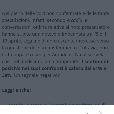
Nel pieno delle voci non confermate e delle tante
speculazioni, infatti, secondo
Arcadia
le
conversazioni online relative al noto presentatore
hanno subito una notevole impennata tra l’8 e il
13 aprile, segnale di un crescente interesse verso
la questione del suo trasferimento. Tuttavia, non
tutto appare roseo per Amadeus: l’analisi rivela
che, nel medesimo arco temporale, il
sentiment
positivo nei suoi confronti è calato dal 51% al
38%
. Un segnale negativo?
Leggi anche:
Amadeus come la Ferragni: un padreterno di
cartone
di Max del Papa