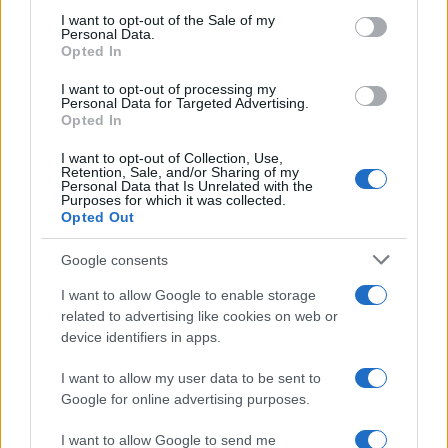
le motivazioni che lo avrebbero spinto ad
I want to opt-out of the Sale of my
Personal Data.
accettare, anche la possibilità di trasferirsi a
Opted In
Milano dove vivono moglie e figlio. Sul contratto
I want to opt-out of processing my
non ci sono ancora conferme:
si era parlato di 15
Personal Data for Targeted Advertising.
milioni di euro in quattro anni
, anche se oggi c’è
Opted In
chi sussurra che non saranno più di
10 milioni
.
I want to opt-out of Collection, Use,
Retention, Sale, and/or Sharing of my
Per lui sarebbe pronto un programma quotidiano
Personal Data that Is Unrelated with the
Purposes for which it was collected.
in access prime time (forse i
Soliti Ignoti
?) e un
Opted Out
format musicale. A lui anche il compito di scovare
nuovi format con un ruolo da consulente. Il costo
Google consents
complessivo dell’operazione, scrive
Repubblica
,
I want to allow Google to enable storage
dovrebbe essere di 100 milioni di euro tra
related to advertising like cookies on web or
ingaggio, investimento e tutto il resto. Il ritorno
device identifiers in apps.
economico? Si spera sostanzioso: gli ultimi 5
I want to allow my user data to be sent to
Sanremo hanno fruttato 227 milioni di euro e
Google for online advertising purposes.
Affari Tuoi vale 40 milioni di euro.
I want to allow Google to send me