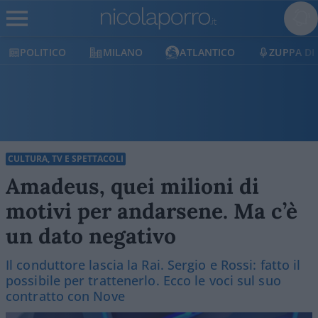
POLITICO
MILANO
ATLANTICO
ZUPPA DI
CULTURA, TV E SPETTACOLI
Amadeus, quei milioni di
motivi per andarsene. Ma c’è
un dato negativo
Il conduttore lascia la Rai. Sergio e Rossi: fatto il
possibile per trattenerlo. Ecco le voci sul suo
contratto con Nove