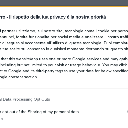
Federer annuncia il ritiro: ecco il
rro -
Il rispetto della tua privacy è la nostra priorità
messaggio dell’addio al grande
tennis
ri partner utilizziamo, sul nostro sito, tecnologie come i cookie per pers
annunci, fornire funzionalità per social media e analizzare il nostro traff
 di seguito si acconsente all'utilizzo di questa tecnologia. Puoi cambiar
e tue scelte sul consenso in qualsiasi momento ritornando su questo si
 that this website/app uses one or more Google services and may gath
including but not limited to your visit or usage behaviour. You may click 
di
Redazione
8.8k
 to Google and its third-party tags to use your data for below specifi
15 Settembre 2022, 16:34
ogle consent section.
Lo smacco di Wimbledon: vietato
l Data Processing Opt Outs
ai russi, lo vince una russa
o opt-out of the Sharing of my personal data.
In