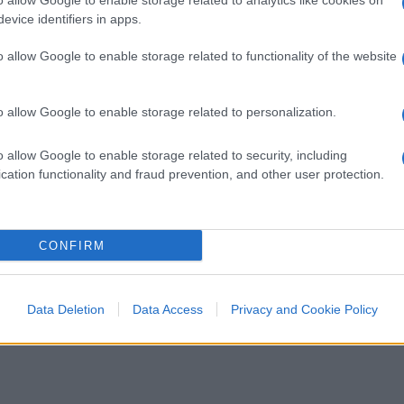
o allow Google to enable storage related to analytics like cookies on
arrende al terrore del covid
evice identifiers in apps.
o allow Google to enable storage related to functionality of the website
o allow Google to enable storage related to personalization.
o allow Google to enable storage related to security, including
di
Max Del Papa
22.3k
cation functionality and fraud prevention, and other user protection.
28 Giugno 2022, 13:54
CONFIRM
Il terrore da Covid minaccia il
Tour de France
Data Deletion
Data Access
Privacy and Cookie Policy