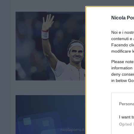
Nicola Po
Noi e i nost
contenuti e 
Facendo clic
modificare l
Please note
information 
deny consent
in below Go
Persona
I want t
Opted 
nicolaporro.it