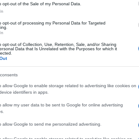
o opt-out of the Sale of my Personal Data.
In
di
Matteo Milanesi
14.1k
to opt-out of processing my Personal Data for Targeted
ing.
10 Luglio 2022, 17:46
In
o opt-out of Collection, Use, Retention, Sale, and/or Sharing
Una tennista con le palle: “Covid?
ersonal Data that Is Unrelated with the Purposes for which it
lected.
Abbiamo giocato da positivi. Basta
Out
psicosi”
consents
o allow Google to enable storage related to advertising like cookies on
evice identifiers in apps.
o allow my user data to be sent to Google for online advertising
di
Max Del Papa
24.7k
s.
29 Giugno 2022, 15:59
to allow Google to send me personalized advertising.
Wimbledon, Berrettini la stecca: si