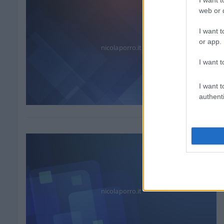
I want t
web or d
I want t
or app.
nicolaporro.it
I want t
I want t
authenti
nicolaporro.it