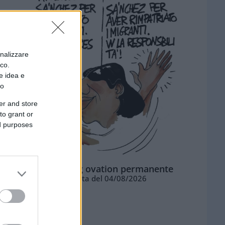
onalizzare
ico.
e idea e
to
er and store
to grant or
ed purposes
La standing ovation permanente
Vignetta del 04/08/2026