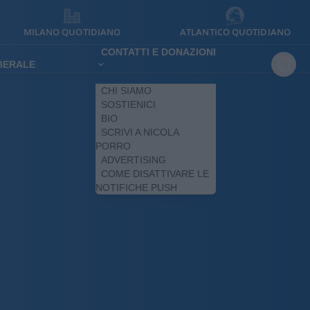
MILANO QUOTIDIANO
ATLANTICO QUOTIDIANO
CONTATTI E DONAZIONI
IBERALE
CHI SIAMO
SOSTIENICI
BIO
SCRIVI A NICOLA
PORRO
ADVERTISING
COME DISATTIVARE LE
NOTIFICHE PUSH