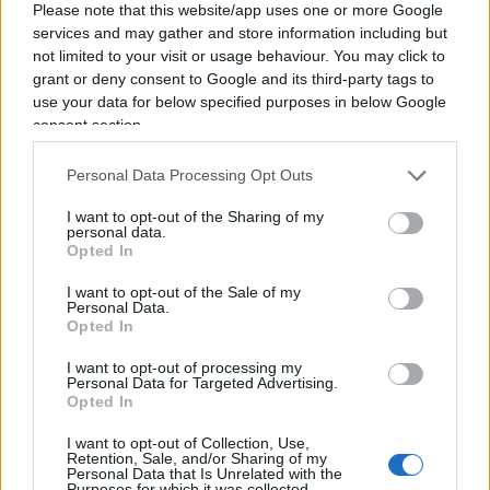
Please note that this website/app uses one or more Google
diritto” e sfocia nella sospensione di ‘alcuni dei
services and may gather and store information including but
diritti derivanti allo Stato membro in questione
not limited to your visit or usage behaviour. You may click to
grant or deny consent to Google and its third-party tags to
dall’applicazione dei trattati’ (ex-7 Teu e che
use your data for below specified purposes in below Google
abbiamo appena visto). Una mera procedura di
consent section.
‘dialogo’, uno ‘strumento preventivo’ che,
ovviamente, “non impedisce alla Commissione di
Personal Data Processing Opt Outs
esercitare i poteri conferitile dall’articolo 258 del
I want to opt-out of the Sharing of my
personal data.
Tfue … né impedisce l’attivazione diretta dei
Opted In
meccanismi previsti dall’articolo 7 del Tue”, cioè
gli unici due rimedi consentiti dai Trattati. Così la
I want to opt-out of the Sale of my
Personal Data.
Commissione: “Pur non escludendo future
Opted In
evoluzioni dei trattati in questo settore, tale
I want to opt-out of processing my
quadro si fonda sulle competenze conferite alla
Personal Data for Targeted Advertising.
Opted In
Commissione dai trattati vigenti”, “rappresenta il
contributo della Commissione al rafforzamento
I want to opt-out of Collection, Use,
Retention, Sale, and/or Sharing of my
della capacità dell’Ue di garantire una tutela
Personal Data that Is Unrelated with the
Purposes for which it was collected.