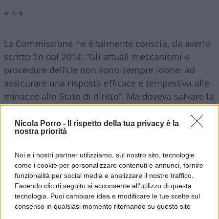
* * *
La Commissione ne è talmente conscia, da averlo
scritto fin dal 2014: “Gli attuali meccanismi e
procedure dell’Ue non sono sempre idonei ad
assicurare una risposta efficace e tempestiva alle
minacce allo Stato di diritto”. Ma doveva salvare la
faccia e, così, lo scrive essa stessa, “la
Commissione e l’Ue si sono viste costrette a
Nicola Porro -
Il rispetto della tua privacy è la
nostra priorità
escogitare soluzioni ad hoc”.
Noi e i nostri partner utilizziamo, sul nostro sito, tecnologie
come i cookie per personalizzare contenuti e annunci, fornire
funzionalità per social media e analizzare il nostro traffico.
Quali? Una procedura detta
“quadro dell’Ue per
Facendo clic di seguito si acconsente all'utilizzo di questa
rafforzare lo Stato di diritto”
. Una mera procedura,
tecnologia. Puoi cambiare idea e modificare le tue scelte sul
che parte da un “parere sullo Stato di diritto”,
consenso in qualsiasi momento ritornando su questo sito
passa da una “raccomandazione sullo Stato di