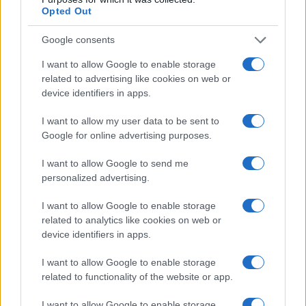
efficace e uniforme dello Stato di diritto”. Leggi:
Opted Out
altro non possiamo fare.
Google consents
In sei anni, l’unico risultato di questa particolare
I want to allow Google to enable storage
related to advertising like cookies on web or
procedura è stato figliare un ennesimo papello
device identifiers in apps.
unionale, detto
“Relazione sullo Stato di diritto
2020”
, del 30 settembre 2020, interessante solo
I want to allow my user data to be sent to
Google for online advertising purposes.
come memoria di parte della Commissione. In
particolare, il
capitolo riguardante la Polonia
I want to allow Google to send me
ripete stancamente l’elenco delle lagnanze, alcune
personalized advertising.
delle quali già oggetto di procedura di infrazione.
I want to allow Google to enable storage
related to analytics like cookies on web or
E, dalla Commissione, sulla Polonia è tutto.
device identifiers in apps.
I want to allow Google to enable storage
* * *
related to functionality of the website or app.
I want to allow Google to enable storage