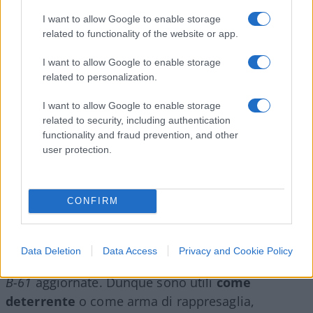
perché nessuno le intende come arma da fine del
I want to allow Google to enable storage
mondo.
related to functionality of the website or app.
I want to allow Google to enable storage
Su questo aspetto, la Nato è stata
molto attenta
related to personalization.
a non irritare la Russia
. Le armi nucleari tattiche
americane, dopo la Guerra Fredda, sono diminuite
I want to allow Google to enable storage
related to security, including authentication
drasticamente, da circa 11.000 alle 200 attuali.
functionality and fraud prevention, and other
Nessun Paese in cui sono depositate confina con
user protection.
la Russia.
CONFIRM
Nessuna testata nucleare è montata su un missile
pronto all’uso e capace di raggiungere il territorio
Data Deletion
Data Access
Privacy and Cookie Policy
nemico in pochi minuti: sono tutte bombe d’aereo
B-61
aggiornate. Dunque sono utili
come
deterrente
o come arma di rappresaglia,