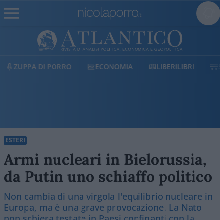
ECONOMIA
LIBERILIBRI
SHOP
SOSTIENICI
ESTERI
Armi nucleari in Bielorussia,
da Putin uno schiaffo politico
Non cambia di una virgola l'equilibrio nucleare in
Europa, ma è una grave provocazione. La Nato
non schiera testate in Paesi confinanti con la