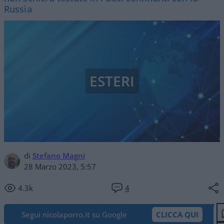
Russia
ESTERI
di
Stefano Magni
28 Marzo 2023, 5:57
4.3k
4
Segui nicolaporro.it su Google
CLICCA QUI