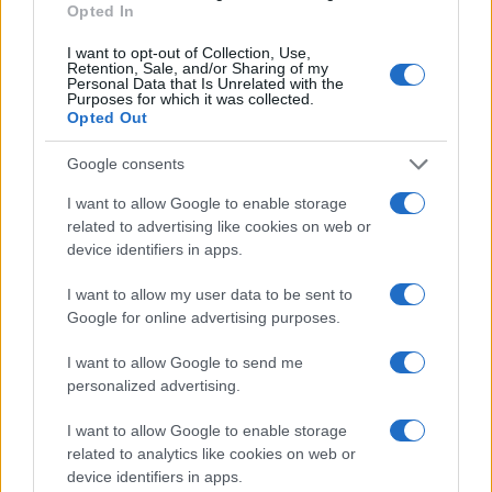
Opted In
Però da quando i nuovi membri orientali sono
I want to opt-out of Collection, Use,
stati ammessi nella Nato, dal 1999 ad oggi,
Retention, Sale, and/or Sharing of my
Personal Data that Is Unrelated with the
nessuno ha mai ospitato basi nucleari
, proprio
Purposes for which it was collected.
per tranquillizzare Mosca e veicolare il chiaro
Opted Out
messaggio che la Nato non ha mire sulla Russia.
Google consents
I want to allow Google to enable storage
Dove sono le armi tattiche Usa
related to advertising like cookies on web or
device identifiers in apps.
I want to allow my user data to be sent to
Le basi nucleari con testate tattiche americane
Google for online advertising purposes.
sono nel Regno Unito, in Belgio, Olanda,
Germania occidentale (non in quella orientale, ex
I want to allow Google to send me
DDR), Italia e Turchia. Le armi tattiche, “campali”,
personalized advertising.
aumentano il grado di tensione
proprio perché
I want to allow Google to enable storage
l’autorizzazione al loro uso potrebbe essere più
related to analytics like cookies on web or
facile, in un momento di grande tensione, proprio
device identifiers in apps.