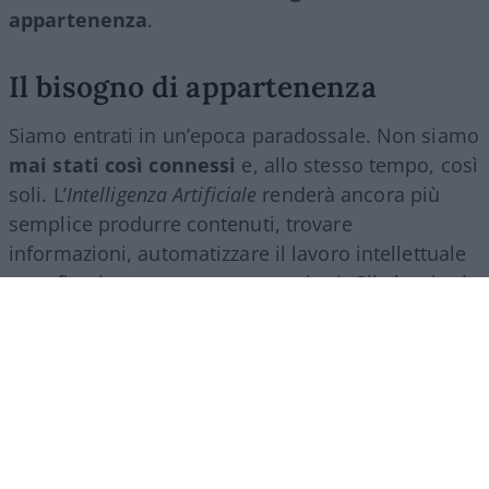
appartenenza
.
Il bisogno di appartenenza
Siamo entrati in un’epoca paradossale. Non siamo
mai stati così connessi
e, allo stesso tempo, così
soli. L’
Intelligenza Artificiale
renderà ancora più
semplice produrre contenuti, trovare
informazioni, automatizzare il lavoro intellettuale
e perfino intrattenere conversazioni. Gli algoritmi
ci accompagneranno in ogni momento della
giornata e lo schermo diventerà sempre più il
filtro attraverso cui guardiamo il mondo.