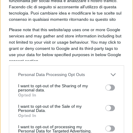
L’exclave di Kaliningrad si trova a nordovest della
funzionalità per social media e analizzare il nostro traffico.
Facendo clic di seguito si acconsente all'utilizzo di questa
Bielorussia, ancor più addentro al territorio della
tecnologia. Puoi cambiare idea e modificare le tue scelte sul
Nato e già le sue armi, a capacità nucleare,
consenso in qualsiasi momento ritornando su questo sito
minacciano le città dell’Europa centrale
. E
Please note that this website/app uses one or more Google
allora perché minacciare di schierarne anche in
services and may gather and store information including but
Bielorussia? Perché è un altro Paese.
not limited to your visit or usage behaviour. You may click to
grant or deny consent to Google and its third-party tags to
use your data for below specified purposes in below Google
consent section.
Quella di Putin è una mossa politica ed è uno
schiaffo politico, oltre che al buonsenso, che
Personal Data Processing Opt Outs
rompe un equilibrio che dura da 25 anni
,
I want to opt-out of the Sharing of my
personal data.
dall’inizio dell’adesione alla Nato dei Paesi dell’ex
Opted In
Patto di Varsavia. Putin parla sempre in termini
I want to opt-out of the Sale of my
ritorsivi, per cui afferma di avere tutto il diritto di
Personal Data.
schierare armi nucleari tattiche in Bielorussia, sua
Opted In
alleata, perché tanto
“gli americani fanno già così”
.
I want to opt-out of processing my
Personal Data for Targeted Advertising.