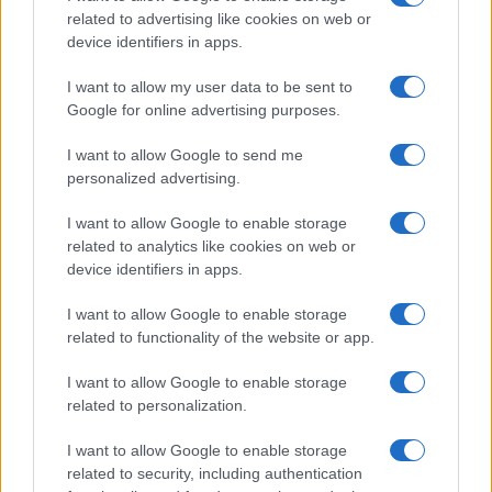
diventato la nazione più prospera dell’America
related to advertising like cookies on web or
Latina. Difendere quell’eredità economica non
device identifiers in apps.
significa ignorare le ombre del passato, ma
I want to allow my user data to be sent to
rifiutare la cancellazione ideologica
di ciò che
Google for online advertising purposes.
ha funzionato. Kast non guarda indietro per
I want to allow Google to send me
nostalgia, ma avanti con metodo.
personalized advertising.
Un programma semplice perché
I want to allow Google to enable storage
related to analytics like cookies on web or
serio
device identifiers in apps.
Il programma di Kast è tanto criticato quanto
I want to allow Google to enable storage
chiaro. In materia di sicurezza, punta a rafforzare
related to functionality of the website or app.
polizia ed esercito nelle aree più colpite dal
I want to allow Google to enable storage
crimine, aumentare le pene per i reati gravi,
related to personalization.
costruire carceri adeguate e restituire ai cittadini il
I want to allow Google to enable storage
diritto di vivere senza paura. Sull’immigrazione, la
related to security, including authentication
linea è netta:
chi entra illegalmente deve