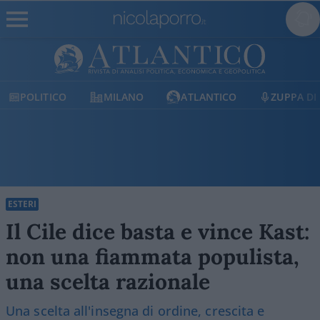
MILANO
ATLANTICO
ZUPPA DI PORRO
E
ESTERI
Il Cile dice basta e vince Kast:
non una fiammata populista,
una scelta razionale
Una scelta all'insegna di ordine, crescita e