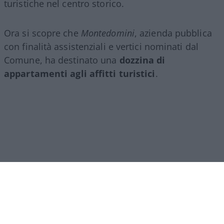
turistiche nel centro storico.
Ora si scopre che
Montedomini
, azienda pubblica
con finalità assistenziali e vertici nominati dal
Comune, ha destinato una
dozzina di
appartamenti agli affitti turistici
.