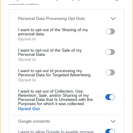
Uno dei meriti politici di Kast è stato quello di
consent section.
rompere il tabù storico. Per anni, la sinistra ha
Personal Data Processing Opt Outs
imposto una lettura moralistica e
unidimensionale del periodo di
Augusto
I want to opt-out of the Sharing of my
personal data.
Pinochet
. Kast ha osato dire ciò che molti cileni
Opted In
pensano ma pochi politici ammettono
I want to opt-out of the Sale of my
apertamente: il Cile fu
salvato da un comunismo
Personal Data.
Opted In
violento ed eterodiretto
dalla Avana e
trasformato economicamente proprio in quegli
I want to opt-out of processing my
Personal Data for Targeted Advertising.
anni.
Opted In
I want to opt-out of Collection, Use,
Retention, Sale, and/or Sharing of my
Personal Data that Is Unrelated with the
Le riforme liberali introdotte allora – apertura ai
Purposes for which it was collected.
Opted Out
mercati, disciplina fiscale, attrazione di capitali –
sono state la base del cosiddetto miracolo cileno.
Google consents
Senza quelle fondamenta, il Cile non sarebbe mai
I want to allow Google to enable storage