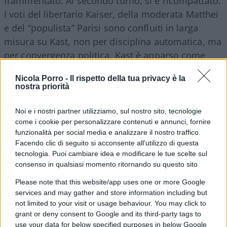
frammentato. Al secondo turno, si è ricompattato.
I voti del libertario Kaiser, della moderata Matthei
e del “populista” Parisi sono confluiti in larga
misura su Kast, non per disciplina automatica, ma
per convergenza politica. Kast è apparso come
l’unico candidato in grado di unire conservatori,
Nicola Porro -
Il rispetto della tua privacy è la
liberali economici, classi produttive e settori
nostra priorità
popolari stanchi dell’insicurezza.
Noi e i nostri partner utilizziamo, sul nostro sito, tecnologie
come i cookie per personalizzare contenuti e annunci, fornire
funzionalità per social media e analizzare il nostro traffico.
È stata una vittoria di coalizione sociale, prima
Facendo clic di seguito si acconsente all'utilizzo di questa
ancora che elettorale: ordine contro caos, crescita
tecnologia. Puoi cambiare idea e modificare le tue scelte sul
consenso in qualsiasi momento ritornando su questo sito
contro assistenzialismo, realismo contro
ideologia.
Please note that this website/app uses one or more Google
services and may gather and store information including but
not limited to your visit or usage behaviour. You may click to
Il tabù Pinochet
grant or deny consent to Google and its third-party tags to
use your data for below specified purposes in below Google