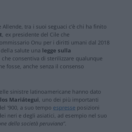
llende, tra i suoi seguaci c’è chi ha finito
t
, ex presidente del Cile che
ommissario Onu per i diritti umani dal 2018
 della salute una
legge sulla
, che consentiva di sterilizzare qualunque
he fosse, anche senza il consenso
 delle sinistre latinoamericane hanno dato
rlos Mariátegui
, uno dei più importanti
 del ‘900, a suo tempo
espresse
posizioni
dei neri e degli asiatici, ad esempio nel suo
ione della società peruviana”
.