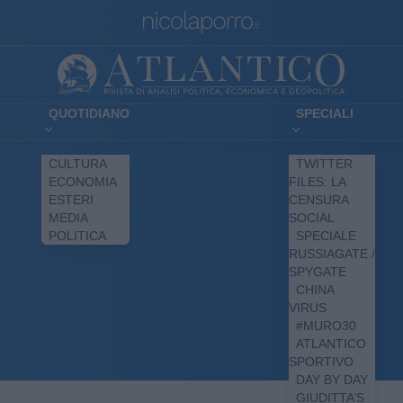
QUOTIDIANO
SPECIALI
CULTURA
TWITTER
ECONOMIA
FILES: LA
ESTERI
CENSURA
MEDIA
SOCIAL
POLITICA
SPECIALE
RUSSIAGATE /
SPYGATE
CHINA
VIRUS
#MURO30
ATLANTICO
SPORTIVO
DAY BY DAY
GIUDITTA’S