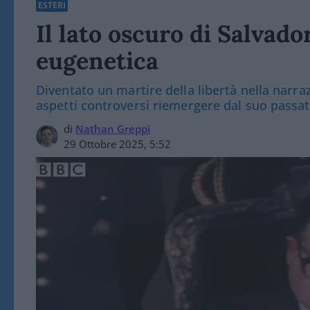
ESTERI
Il lato oscuro di Salvado
eugenetica
Diventato un martire della libertà nella narr
aspetti controversi riemergere dal suo passa
di
Nathan Greppi
29 Ottobre 2025, 5:52