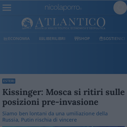
ECONOMIA
LIBERILIBRI
SHOP
SOSTIENICI
ESTERI
Kissinger: Mosca si ritiri sulle
posizioni pre-invasione
Siamo ben lontani da una umiliazione della
Russia, Putin rischia di vincere