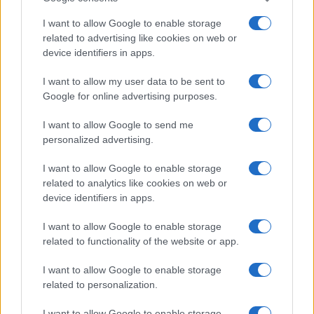
umiliazione per avvalorare l’accusa agli Usa e alla
Nato di voler prolungare il conflitto e di esserne in
I want to allow Google to enable storage
related to advertising like cookies on web or
ultima analisi i veri responsabili. I secondi
device identifiers in apps.
discutono quale sia il grado di sconfitta di Mosca
desiderabile con una certa
superficialità e
I want to allow my user data to be sent to
Google for online advertising purposes.
troppo ottimismo
.
I want to allow Google to send me
Gli iniziali fallimenti russi e l’insperata resistenza
personalized advertising.
ucraina hanno in qualche modo galvanizzato il
I want to allow Google to enable storage
fronte occidentale, che ha cominciato a
related to analytics like cookies on web or
intravedere la possibilità di infliggere una lezione
device identifiers in apps.
a Mosca. Certo, dopo la clamorosa prova di
I want to allow Google to enable storage
inefficienza, l’immagine delle forze armate russe è
related to functionality of the website or app.
scalfita, la Russia va probabilmente incontro ad
I want to allow Google to enable storage
un
declassamento del suo status
related to personalization.
internazionale
, come ha di recente osservato
proprio Kissinger in un
colloquio
con il
Financial
I want to allow Google to enable storage