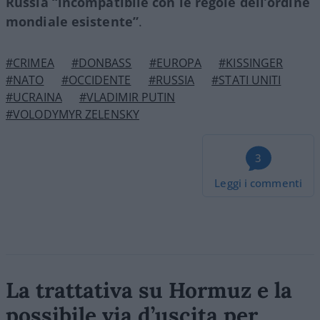
Russia “incompatibile con le regole dell’ordine
mondiale esistente”
.
#CRIMEA
#DONBASS
#EUROPA
#KISSINGER
#NATO
#OCCIDENTE
#RUSSIA
#STATI UNITI
#UCRAINA
#VLADIMIR PUTIN
#VOLODYMYR ZELENSKY
3
Leggi i commenti
La trattativa su Hormuz e la
possibile via d’uscita per