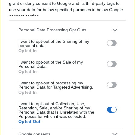
grant or deny consent to Google and its third-party tags to
Se ad oggi appare ottimistico un ritorno allo
status
use your data for below specified purposes in below Google
quo ante
, appare francamente fantascientifico che
consent section.
l’Ucraina abbia le forze per provare e riprendersi
la Crimea e la parte di Donbass già sotto controllo
Personal Data Processing Opt Outs
dei separatisti al 23 febbraio. L’intransigenza
I want to opt-out of the Sharing of my
odierna di Kiev ha una motivazione persino
personal data.
Opted In
banale: perché dovrebbe concedere Crimea e
Donbass quando l’aggressione russa è ancora in
I want to opt-out of the Sale of my
Personal Data.
corso e non se ne vede la fine?
Opted In
I want to opt-out of processing my
Personal Data for Targeted Advertising.
La preoccupazione di non umiliare la Russia, di
Opted In
consentire a Putin di “salvare la faccia”, di
I want to opt-out of Collection, Use,
lasciargli una “via d’uscita”, ha assunto una certa
Retention, Sale, and/or Sharing of my
centralità nel dibattito occidentale sulla guerra e
il
Personal Data that Is Unrelated with the
Purposes for which it was collected.
tema sembra accomunare filo-russi e
Opted Out
atlantisti
. I primi sottolineano il rischio
Google consents