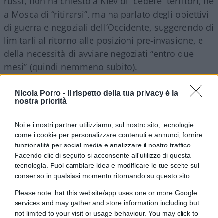
russi, non ha chiesto a Kiev di “cedere” territori, né
a Mosca di “ritirarsi”, ma ha parlato degli obiettivi
di guerra e negoziali dell’Occidente, suggerendo di
limitarli al ritorno alle posizioni pre-invasione, e
della necessità di avviare negoziati “entro due
mesi” (quindi nemmeno subito).
Nicola Porro -
Il rispetto della tua privacy è la
Se vogliamo interpretare le sue parole come una
nostra priorità
possibile soluzione diplomatica, allora non si può
ignorare che a fronte delle rinunce a cui sarebbe
Noi e i nostri partner utilizziamo, sul nostro sito, tecnologie
chiamata Kiev, il sacrificio preteso da Mosca con il
come i cookie per personalizzare contenuti e annunci, fornire
funzionalità per social media e analizzare il nostro traffico.
ritorno allo
status quo ante
sarebbe tale da
Facendo clic di seguito si acconsente all'utilizzo di questa
determinarne la sconfitta.
tecnologia. Puoi cambiare idea e modificare le tue scelte sul
consenso in qualsiasi momento ritornando su questo sito
Il rischio umiliazione della Russia
Please note that this website/app uses one or more Google
services and may gather and store information including but
not limited to your visit or usage behaviour. You may click to