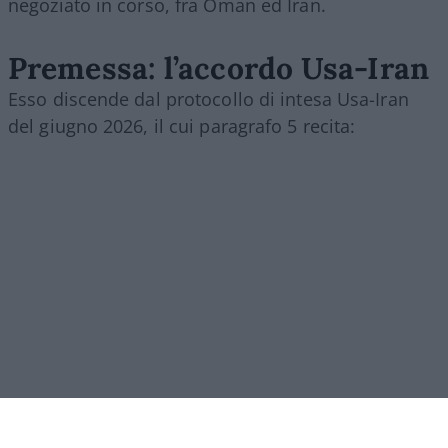
negoziato in corso, fra Oman ed Iran.
Premessa: l’accordo Usa-Iran
Esso discende dal protocollo di intesa Usa-Iran
del giugno 2026, il cui paragrafo 5 recita: