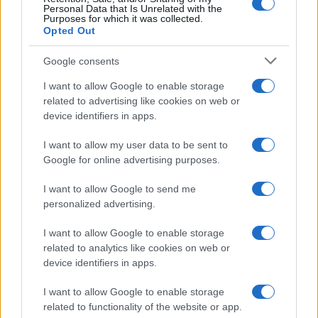
Personal Data that Is Unrelated with the
Purposes for which it was collected.
La prima pietra da Biden
Opted Out
L’amministrazione Biden si è opposta a un’azione
Google consents
della Corte penale internazionale contro i leader
I want to allow Google to enable storage
israeliani, affermando di non ritenere che la Corte
related to advertising like cookies on web or
abbia la giurisdizione per decidere sul caso. L’ex
device identifiers in apps.
ambasciatore statunitense all’Onu,
John Bolton
,
I want to allow my user data to be sent to
chiede
sanzioni
, così come le chiedono diversi
Google for online advertising purposes.
membri del Congresso:
I want to allow Google to send me
personalized advertising.
La Corte Penale Internazionale ha dimostrato la sua
I want to allow Google to enable storage
fondamentale illegittimità
chiedendo mandati di
related to analytics like cookies on web or
arresto contro funzionari israeliani nel bel mezzo di
device identifiers in apps.
una guerra. Per aiutare il nostro alleato Israele, gli
I want to allow Google to enable storage
Stati Uniti dovrebbero prendere provvedimenti sia al
related to functionality of the website or app.