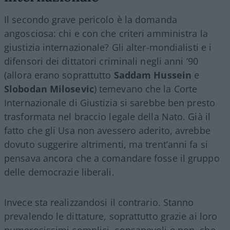
Il secondo grave pericolo è la domanda
angosciosa: chi e con che criteri amministra la
giustizia internazionale? Gli alter-mondialisti e i
difensori dei dittatori criminali negli anni ’90
(allora erano soprattutto
Saddam Hussein
e
Slobodan Milosevic
) temevano che la Corte
Internazionale di Giustizia si sarebbe ben presto
trasformata nel braccio legale della Nato. Già il
fatto che gli Usa non avessero aderito, avrebbe
dovuto suggerire altrimenti, ma trent’anni fa si
pensava ancora che a comandare fosse il gruppo
delle democrazie liberali.
Invece sta realizzandosi il contrario. Stanno
prevalendo le dittature, soprattutto grazie ai loro
numerosissimi complici, consapevoli e non, che