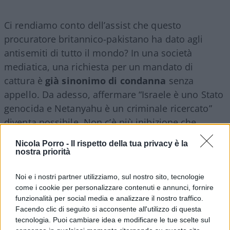
Ci rendiamo conto dell’assist che questo
procuratore britannico-pakistano ha dato agli
antisemiti di tutto il mondo? In una società
mediatica, una richiesta per un mandato di
cattura è
già sinonimo di condanna
senza
appello. Da adesso, affermare “Israele è uno Stato
genocida e Netanyahu è un criminale ricercato”
diventa possibile. Non c’è più inibizione che
tenga.
Nicola Porro -
Il rispetto della tua privacy è la
nostra priorità
All’atto pratico, Israele, come gli Stati Uniti, non è
Noi e i nostri partner utilizziamo, sul nostro sito, tecnologie
parte dello Statuto di Roma, che pone i Paesi
come i cookie per personalizzare contenuti e annunci, fornire
sotto la giurisdizione della Corte Penale
funzionalità per social media e analizzare il nostro traffico.
Internazionale. Ma in base alle sue regole, i 124
Facendo clic di seguito si acconsente all'utilizzo di questa
Stati e le altre parti del tribunale sono obbligati a
tecnologia. Puoi cambiare idea e modificare le tue scelte sul