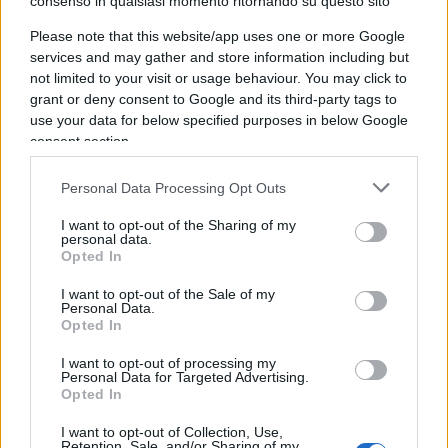
consenso in qualsiasi momento ritornando su questo sito
detenere i funzionari che rischiano un mandato
d’arresto, mettendo
in difficoltà molti alleati di
Please note that this website/app uses one or more Google
services and may gather and store information including but
Israele
.
not limited to your visit or usage behaviour. You may click to
grant or deny consent to Google and its third-party tags to
use your data for below specified purposes in below Google
consent section.
Se approvati dalla Corte, i mandati di arresto per
Netanyahu e Gallant potrebbero
complicare
Personal Data Processing Opt Outs
ulteriormente
la capacità di Israele di
I want to opt-out of the Sharing of my
combattere la guerra. E pure i negoziati:
personal data.
Opted In
funzionari israeliani hanno avvertito che
l’emissione dei mandati di arresto potrebbe
I want to opt-out of the Sale of my
Personal Data.
vanificare gli sforzi per porre fine al conflitto
Opted In
nell’enclave con un accordo per liberare decine di
I want to opt-out of processing my
ostaggi detenuti da
Hamas
. Paradossalmente, ora
Personal Data for Targeted Advertising.
è
Hamas
che potrebbe ben dire di non voler
Opted In
trattare con criminali ricercati.
I want to opt-out of Collection, Use,
Retention, Sale, and/or Sharing of my