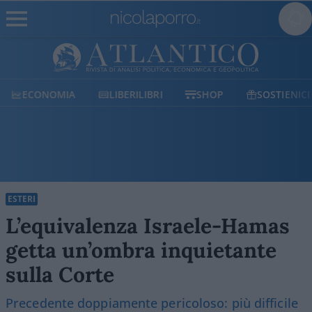
ECONOMIA
LIBERILIBRI
SHOP
SOSTIENICI
ESTERI
L’equivalenza Israele-Hamas
getta un’ombra inquietante
sulla Corte
Precedente doppiamente pericoloso: più difficile