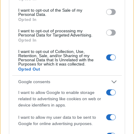
Ha creato un Centro di comando piccole
I want to opt-out of the Sale of my
Personal Data.
imbarcazioni, su cui convergono forze militari e
Opted In
civili per opporre una riposta coordinata agli arrivi
I want to opt-out of processing my
dalla Francia, attraverso il canale della Manica; ha
Personal Data for Targeted Advertising.
Opted In
aumentato i fondi destinati all’Agenzia nazionale
anticrimine per la lotta contro l’immigrazione
I want to opt-out of Collection, Use,
Retention, Sale, and/or Sharing of my
illegale; ha stipulato un nuovo accordo con
Personal Data that Is Unrelated with the
Purposes for which it was collected.
l’Albania, Paese di origine di un terzo dei
Opted Out
richiedenti asilo arrivati nel 2022, che prevede il
rafforzamento del personale britannico addetto ai
Google consents
controlli di frontiera nella capitale albanese,
I want to allow Google to enable storage
Tirana; ha attivato più rapide procedure di
related to advertising like cookies on web or
device identifiers in apps.
rimpatrio dei richiedenti asilo respinti.
I want to allow my user data to be sent to
E lo scorso novembre ha firmato
un accordo con
Google for online advertising purposes.
la Francia
in base al quale finanzierà con ulteriori