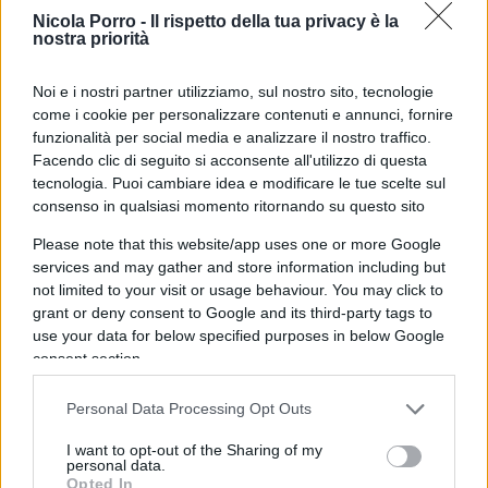
servirsene
nonostante le accuse
di violare le
Nicola Porro -
Il rispetto della tua privacy è la
leggi internazionali in materia e di adottare
nostra priorità
provvedimenti deplorevoli.
Noi e i nostri partner utilizziamo, sul nostro sito, tecnologie
come i cookie per personalizzare contenuti e annunci, fornire
Nel 2022 sono sbarcati in Gran Bretagna 45.756
funzionalità per social media e analizzare il nostro traffico.
emigranti illegali: il 60 per cento in più che nel
Facendo clic di seguito si acconsente all'utilizzo di questa
tecnologia. Puoi cambiare idea e modificare le tue scelte sul
2021 e
mai così tanti
da quando il governo
consenso in qualsiasi momento ritornando su questo sito
britannico ha iniziato a registrare gli arrivi nel
Please note that this website/app uses one or more Google
2018. Nel corso dell’anno inoltre sono state
services and may gather and store information including but
presentate 52.525 richieste d’asilo, il numero più
not limited to your visit or usage behaviour. You may click to
alto degli ultimi 20 anni.
grant or deny consent to Google and its third-party tags to
use your data for below specified purposes in below Google
consent section.
Il primo ministro
Rishi Sunak
, in continuità con
quanto disposto dal governo del suo
Personal Data Processing Opt Outs
predecessore
Boris Johnson
, ha quindi deciso di
I want to opt-out of the Sharing of my
prendere
provvedimenti drastici
.
personal data.
Opted In