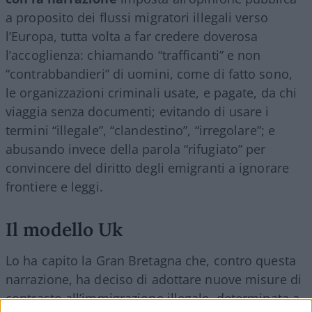
a proposito dei flussi migratori illegali verso
l’Europa, tutta volta a far credere doverosa
l’accoglienza: chiamando “trafficanti” e non
“contrabbandieri” di uomini, come di fatto sono,
le organizzazioni criminali usate, e pagate, da chi
viaggia senza documenti; evitando di usare i
termini “illegale”, “clandestino”, “irregolare”; e
abusando invece della parola “rifugiato” per
convincere del diritto degli emigranti a ignorare
frontiere e leggi.
Il modello Uk
Lo ha capito la Gran Bretagna che, contro questa
narrazione, ha deciso di adottare nuove misure di
contrasto all’immigrazione illegale, determinata a