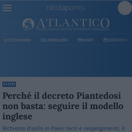
ECONOMIA
LIBERILIBRI
SHOP
SOSTIENICI
ESTERI
Perché il decreto Piantedosi
non basta: seguire il modello
inglese
Richieste d'asilo in Paesi terzi e respingimenti. Il