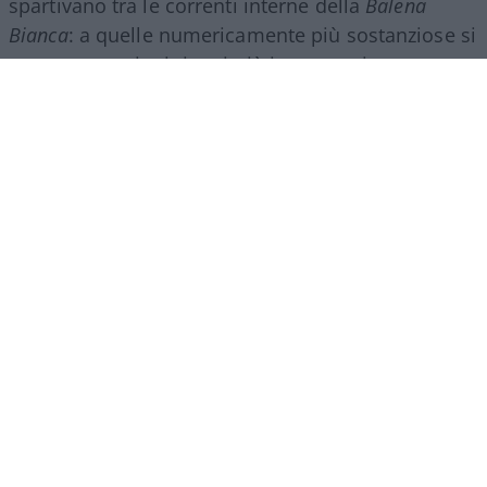
spartivano tra le correnti interne della
Balena
Bianca
: a quelle numericamente più sostanziose si
assegnavano i ministeri più importanti, come
quello degli Interni o il dicastero degli Esteri,
mentre le correnti minoritarie del partito di
maggioranza non potevano che aspirare a qualche
sottosegretariato o un ministro senza portafoglio.