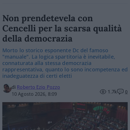
Non prendetevela con
Cencelli per la scarsa qualità
della democrazia
Morto lo storico esponente Dc del famoso
"manuale". La logica spartitoria è inevitabile,
connaturata alla stessa democrazia
rappresentativa, quanto lo sono incompetenza ed
inadeguatezza di certi eletti
di
Roberto Ezio Pozzo
1.7k
0
10 Agosto 2026, 8:09