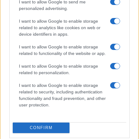
I want to allow Google to send me
63 milioni di sterline un aumento degli agenti e
personalized advertising.
dei droni che pattugliano coste e acque territoriali
I want to allow Google to enable storage
francesi del Canale della Manica.
related to analytics like cookies on web or
device identifiers in apps.
Richiedenti asilo in Rwanda
I want to allow Google to enable storage
related to functionality of the website or app.
L’iniziativa più criticata è il trasferimento in
Rwanda di una parte dei richiedenti asilo. Le loro
I want to allow Google to enable storage
richieste verranno
esaminate dalle autorità
related to personalization.
rwandesi
. Chi otterrà asilo riceverà per cinque
I want to allow Google to enable storage
anni dal governo britannico aiuti economici e altre
related to security, including authentication
forme di sostegno affinché possa integrarsi nella
functionality and fraud prevention, and other
user protection.
vita economica e sociale del Paese se lo desidera.
Quelli le cui richieste saranno respinte potranno
CONFIRM
presentare
domanda di rimanere in Rwanda
ad