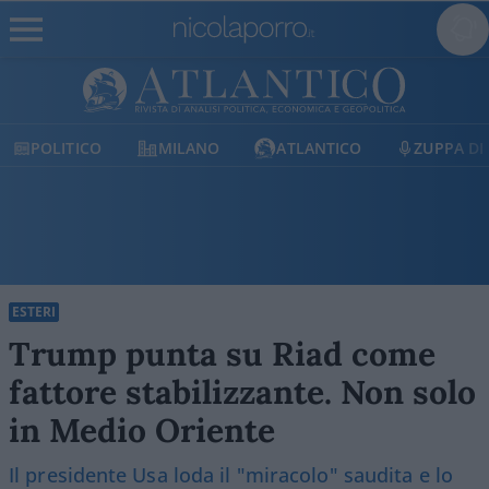
MILANO
ATLANTICO
ZUPPA DI PORRO
E
ESTERI
Trump punta su Riad come
fattore stabilizzante. Non solo
in Medio Oriente
Il presidente Usa loda il "miracolo" saudita e lo