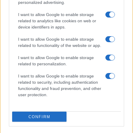
personalized advertising.
iraniana respinge questo ramoscello d’ulivo e
continua ad attaccare i suoi vicini, non avremo
I want to allow Google to enable storage
altra scelta che infliggere la
massima pressione
,
related to analytics like cookies on web or
device identifiers in apps.
portando a zero l’export del petrolio iraniano”.
I want to allow Google to enable storage
L’Iran “
non avrà mai un’arma nucleare
“, ha
related to functionality of the website or app.
scandito il presidente Trump riscuotendo un
I want to allow Google to enable storage
lungo applauso. “L’Iran può avere un futuro molto
related to personalization.
più luminoso, ma non gli permetteremo mai di
I want to allow Google to enable storage
minacciare l’America e i nostri alleati con il
related to security, including authentication
terrorismo o un attacco nucleare”, ha avvertito.
functionality and fraud prevention, and other
“Ora spetta a Teheran decidere, ma la nostra
user protection.
offerta non durerà per sempre, è ora il momento
giusto per loro di decidere”.
CONFIRM
Pace attraverso la forza