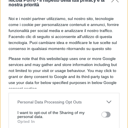
Nicola Porro -
Il rispetto della tua privacy è la
radicale della vostra eredità culturale ma
nostra priorità
abbracciando le vostre tradizioni nazionali, quella
stessa eredità che amate… Avete realizzato un
Noi e i nostri partner utilizziamo, sul nostro sito, tecnologie
miracolo moderno alla maniera araba
“. Uno
come i cookie per personalizzare contenuti e annunci, fornire
funzionalità per social media e analizzare il nostro traffico.
sviluppo creato “non dall’intervento occidentale”,
Facendo clic di seguito si acconsente all'utilizzo di questa
non dai
“nation-builders”
, non dalle ong
liberal
.
tecnologia. Puoi cambiare idea e modificare le tue scelte sul
consenso in qualsiasi momento ritornando su questo sito
L’Iran
Please note that this website/app uses one or more Google
services and may gather and store information including but
not limited to your visit or usage behaviour. You may click to
grant or deny consent to Google and its third-party tags to
E ha quindi ricordato i disastri
use your data for below specified purposes in below Google
dell’amministrazione Biden con l’Iran e gli
Houthi
,
consent section.
che hanno avuto l’effetto di destabilizzare la
regione, premiando i nemici e sanzionando gli
Personal Data Processing Opt Outs
alleati. Ma ora la “forza americana”, in casa e
I want to opt-out of the Sharing of my
personal data.
all’estero, è tornata, e “il nostro compito è unirci
Opted In
contro i
pochi agenti del caos e del terrore