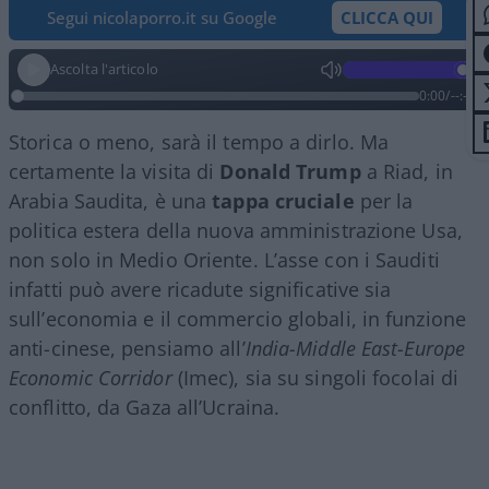
Segui nicolaporro.it su Google
CLICCA QUI
Ascolta l'articolo
0:00
/
--:--
Storica o meno, sarà il tempo a dirlo. Ma
certamente la visita di
Donald Trump
a Riad, in
Arabia Saudita, è una
tappa cruciale
per la
politica estera della nuova amministrazione Usa,
non solo in Medio Oriente. L’asse con i Sauditi
infatti può avere ricadute significative sia
sull’economia e il commercio globali, in funzione
anti-cinese, pensiamo all’
India-Middle East-Europe
Economic Corridor
(Imec), sia su singoli focolai di
conflitto, da Gaza all’Ucraina.