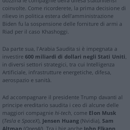
dozzina le compagnie della difesa statunitensi
coinvolte. Come ricorderete, la prima decisione di
rilievo in politica estera dell’amministrazione
Biden fu la sospensione delle forniture di armi a
Riad per il caso Khashoggi.
Da parte sua, l’Arabia Saudita si è impegnata a
investire
600 miliardi di dollari negli Stati Uniti
,
in diversi settori strategici, tra cui Intelligenza
Artificiale, infrastrutture energetiche, difesa,
aerospazio e sanità.
Ad accompagnare il presidente Trump davanti al
principe ereditario saudita i ceo di alcune delle
maggiori compagnie
hi-tech
, come
Elon Musk
(
Tesla
e
SpaceX
),
Jensen Huang
(Nvidia),
Sam
Altman
(
OpenAI
). Tra i big anche
John Elkann
,