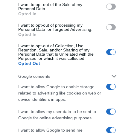
rimasti
che stanno tenendo in ostaggio i sogni di
I want to opt-out of the Sale of my
Personal Data.
milioni di persone. La più grande e distruttiva di
Opted In
queste forze è il regime iraniano”.
I want to opt-out of processing my
Personal Data for Targeted Advertising.
Opted In
Nei confronti di Teheran, bastone e carota. “Sono
I want to opt-out of Collection, Use,
qui oggi non solo per condannare il caos passato
Retention, Sale, and/or Sharing of my
Personal Data that Is Unrelated with the
dei leader iraniani, ma per offrire loro un
nuovo e
Purposes for which it was collected.
molto migliore percorso
verso un futuro molto
Opted Out
migliore e più promettente…”.
Google consents
I want to allow Google to enable storage
related to advertising like cookies on web or
“Non ho mai creduto di avere nemici permanenti,
device identifiers in apps.
non mi piacciono nemici permanenti”, ha
I want to allow my user data to be sent to
aggiunto, e infatti molti dei nemici dell’America
Google for online advertising purposes.
del passato sono oggi “nostri amici e alleati”.
“Voglio un accordo con l’Iran ma se la leadership
I want to allow Google to send me