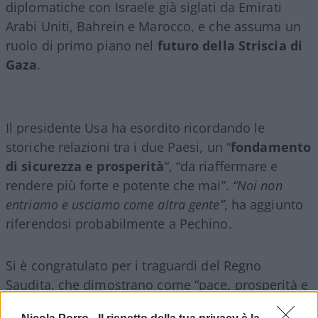
diplomatiche con Israele già siglati da Emirati
Arabi Uniti, Bahrein e Marocco, e che assuma un
ruolo di primo piano nel
futuro della Striscia di
Gaza
.
Il presidente Usa ha esordito ricordando le
storiche relazioni tra i due Paesi, un “
fondamento
di sicurezza e prosperità
“, “da riaffermare e
rendere più forte e potente che mai”.
“Noi non
entriamo e usciamo come altra gente”
, ha aggiunto
riferendosi probabilmente a Pechino.
Si è congratulato per i traguardi del Regno
Saudita, che dimostrano come “pace, prosperità e
progresso alla fine non vengano da un rigetto