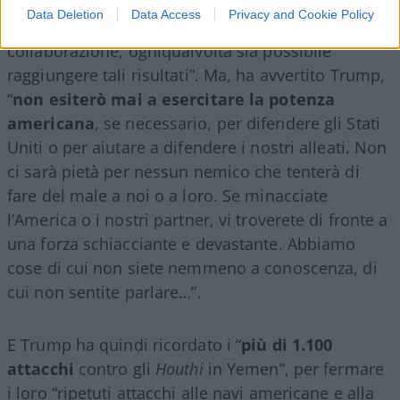
Data Deletion
Data Access
Privacy and Cookie Policy
“La mia preferenza andrà sempre alla pace e alla
collaborazione, ogniqualvolta sia possibile
raggiungere tali risultati”. Ma, ha avvertito Trump,
“
non esiterò mai a esercitare la potenza
americana
, se necessario, per difendere gli Stati
Uniti o per aiutare a difendere i nostri alleati. Non
ci sarà pietà per nessun nemico che tenterà di
fare del male a noi o a loro. Se minacciate
l’America o i nostri partner, vi troverete di fronte a
una forza schiacciante e devastante. Abbiamo
cose di cui non siete nemmeno a conoscenza, di
cui non sentite parlare…”.
E Trump ha quindi ricordato i “
più di 1.100
attacchi
contro gli
Houthi
in Yemen”, per fermare
i loro “ripetuti attacchi alle navi americane e alla