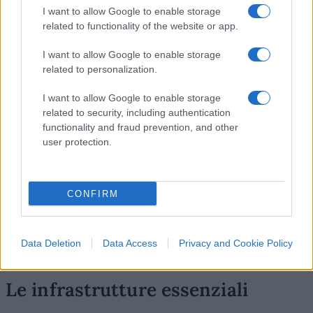
I want to allow Google to enable storage
related to functionality of the website or app.
Anche in questo caso, le soluzioni tecniche
I want to allow Google to enable storage
esistono e non sta a noi indicare le più idonee e
related to personalization.
sicure, ma resta il fatto che nel nostro Paese,
ricchissimo di fonti idriche, sia
scandaloso
I want to allow Google to enable storage
dedicare così poche risorse economiche
alla
related to security, including authentication
functionality and fraud prevention, and other
manutenzione e sostituzione di reti idriche che in
user protection.
qualche caso sono vecchie di secoli e si continui a
rappezzare qua e là come si fa con l’asfalto delle
nostre strade a groviera. Serve, innanzitutto, la
CONFIRM
volontà, senza nemmeno tirare in ballo la
lungimiranza perché quella dei Cavour è
Data Deletion
Data Access
Privacy and Cookie Policy
scomparsa dai nostri ridicoli schermi.
Le infrastrutture essenziali