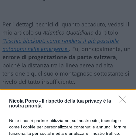
Per i dettagli tecnici di quanto accaduto, vedasi il
mio articolo su
Atlantico Quotidiano
dal titolo
“Rischio blackout: come rendersi il più possibile
autonomi nelle emergenze”
.
Fu, principalmente, un
errore di progettazione da parte svizzera
,
poiché la distanza tra la linea aerea ad alta
tensione e quel suolo montagnoso sottostante si
rivelò del tutto insufficiente.
Si aggiunse una
riprovevole sottovalutazione
Nicola Porro -
Il rispetto della tua privacy è la
nostra priorità
dell’incidente
, sempre da parte dei tecnici
svizzeri, che provarono autonomamente a mettere
Noi e i nostri partner utilizziamo, sul nostro sito, tecnologie
in atto procedure di re-instradamento, senza
come i cookie per personalizzare contenuti e annunci, fornire
darcene notizia immediata e così aggravando
funzionalità per social media e analizzare il nostro traffico.