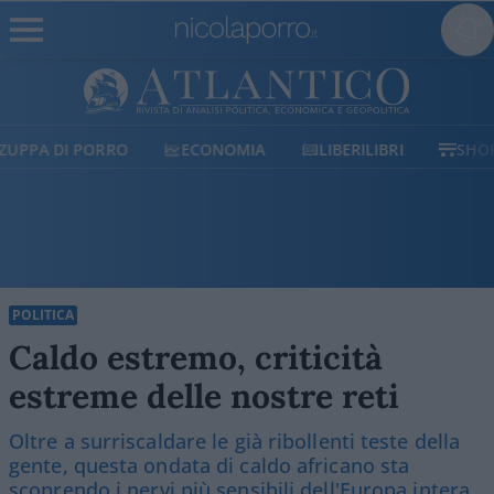
ECONOMIA
LIBERILIBRI
SHOP
SOSTIENICI
POLITICA
Caldo estremo, criticità
estreme delle nostre reti
Oltre a surriscaldare le già ribollenti teste della
gente, questa ondata di caldo africano sta
scoprendo i nervi più sensibili dell'Europa intera