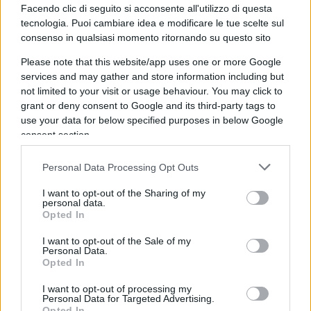
ancora la portata dell’incidente e lasciando tutta
Facendo clic di seguito si acconsente all'utilizzo di questa
tecnologia. Puoi cambiare idea e modificare le tue scelte sul
Italia al buio.
consenso in qualsiasi momento ritornando su questo sito
Please note that this website/app uses one or more Google
services and may gather and store information including but
Potrebbe verificarsi ancora qualcosa di simile?
not limited to your visit or usage behaviour. You may click to
grant or deny consent to Google and its third-party tags to
Certo che sì, anzi è da mettere in conto nella
use your data for below specified purposes in below Google
programmazione di protezione civile e di difesa
consent section.
civile. Oltre vent’anni dopo, abbiamo strumenti
migliori e comunicazioni più efficaci (o almeno si
Personal Data Processing Opt Outs
spera) ma sarebbe indispensabile avere il
I want to opt-out of the Sharing of my
controllo totale della rete elettrica
già
personal data.
Opted In
partendo dalle centrali (che più di quelle nucleari
non sembrano essercene come le più idonee e
I want to opt-out of the Sale of my
Personal Data.
sicure) fino alle stazioni di smistamento ed
Opted In
erogazione finale dell’elettricità.
I want to opt-out of processing my
Personal Data for Targeted Advertising.
Opted In