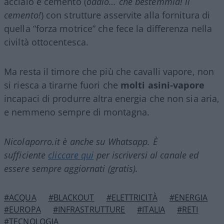
acciaio e cemento (
oddio… che bestemmia! il
cemento!
) con strutture asservite alla fornitura di
quella “forza motrice” che fece la differenza nella
civiltà ottocentesca.
Ma resta il timore che più che cavalli vapore, non
si riesca a tirarne fuori che
molti asini-vapore
incapaci di produrre altra energia che non sia aria,
e nemmeno sempre di montagna.
Nicolaporro.it è anche su Whatsapp. È
sufficiente
cliccare qui
per iscriversi al canale ed
essere sempre aggiornati (gratis).
#ACQUA
#BLACKOUT
#ELETTRICITÀ
#ENERGIA
#EUROPA
#INFRASTRUTTURE
#ITALIA
#RETI
#TECNOLOGIA