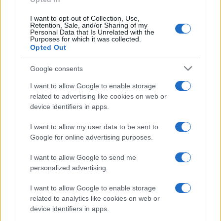
Ma è cruciale ed imprescindibile fare bene
attenzione a non dimenticare che (purtroppo),
I want to opt-out of Collection, Use,
Retention, Sale, and/or Sharing of my
questa società moderna, senza energia elettrica è
Personal Data that Is Unrelated with the
Purposes for which it was collected.
letteralmente spacciata
. Ancora più
Opted Out
indispensabile dell’acqua potabile. Senza energia
Google consents
elettrica, le vasche di raccolta della potabile
rimangono opera morta e le tubazioni vuote.
I want to allow Google to enable storage
related to advertising like cookies on web or
device identifiers in apps.
E già che parliamo di acqua
I want to allow my user data to be sent to
Google for online advertising purposes.
È un dato Istat: in Italia, il 42 per cento dell’acqua
I want to allow Google to send me
potabile disponibile
si perde nelle condutture
. Il
personalized advertising.
Sole 24 Ore
, in un
articolo del 22 marzo 2024
,
I want to allow Google to enable storage
stimava che l’acqua che si perde nei tubi
related to analytics like cookies on web or
basterebbe a soddisfare per un anno intero le
device identifiers in apps.
esigenze di oltre 43 milioni di persone.