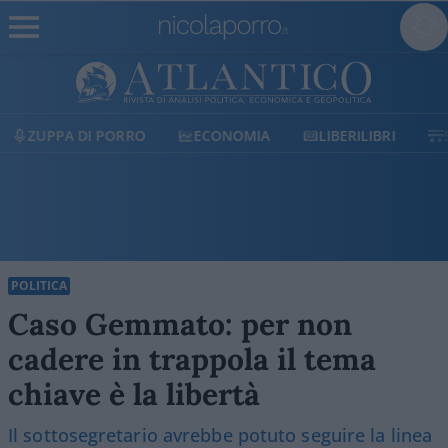
ECONOMIA
LIBERILIBRI
SHOP
SOSTIENICI
POLITICA
Caso Gemmato: per non
cadere in trappola il tema
chiave è la libertà
Il sottosegretario avrebbe potuto seguire la linea