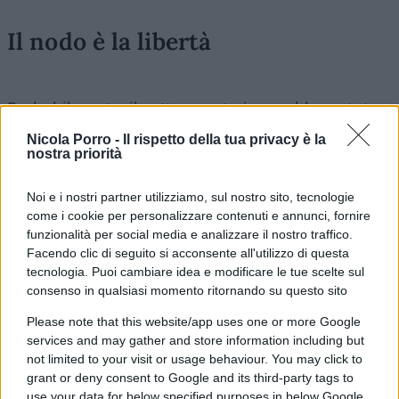
Il nodo è la libertà
Probabilmente, il sottosegretario avrebbe potuto
seguire più prudentemente la linea dettata da
Nicola Porro -
Il rispetto della tua privacy è la
Giorgia Meloni
al vertice di Bali e spostare
nostra priorità
l’attenzione sull’aspetto cruciale della questione:
Noi e i nostri partner utilizziamo, sul nostro sito, tecnologie
“
Non c’è salute senza libertà
”. Lo stesso concetto
come i cookie per personalizzare contenuti e annunci, fornire
era stato già riportato su
Atlantico Quotidiano
in un
funzionalità per social media e analizzare il nostro traffico.
pezzo pubblicato il 22 febbraio dal titolo
“
La nuova
Facendo clic di seguito si acconsente all'utilizzo di questa
tecnologia. Puoi cambiare idea e modificare le tue scelte sul
normalità
”
.
consenso in qualsiasi momento ritornando su questo sito
Please note that this website/app uses one or more Google
Infatti, il nodo gordiano non è quello indicato da
services and may gather and store information including but
Stella ma un altro: è stato accettabile
sacrificare
not limited to your visit or usage behaviour. You may click to
in maniera così dura le libertà individuali
a
grant or deny consent to Google and its third-party tags to
use your data for below specified purposes in below Google