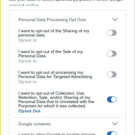
fronte di numeri non proprio invidiabili? Si potrà
consent section.
accettare in futuro per un’ipotetica nuova
emergenza un’analoga compressione dei diritti?
Personal Data Processing Opt Outs
I want to opt-out of the Sharing of my
Ancora il paragone con gli evasori
personal data.
Opted In
I want to opt-out of the Sale of my
Personal Data.
La risposta a questa domanda sembra averla
Opted In
fornita la dottoressa
Antonella Viola
in un
I want to opt-out of processing my
editoriale che è un’esplicita risposta alle parole
Personal Data for Targeted Advertising.
del premier. Al di là delle formule scontate sulla
Opted In
libertà che finisce dove inizia quella dell’altro, la
I want to opt-out of Collection, Use,
Viola ha sciorinato
tutto il campionario
che
Retention, Sale, and/or Sharing of my
Personal Data that Is Unrelated with the
abbiamo dovuto metabolizzare in questo assurdo
Purposes for which it was collected.
Opted Out
biennio: evocando il sacrificio, la responsabilità,
l’altruismo, la solidarietà che rappresenterebbero
Google consents
un limite invalicabile per la libertà.
I want to allow Google to enable storage