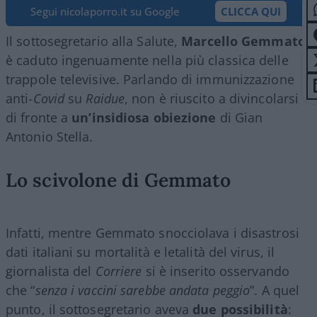
Segui nicolaporro.it su Google
CLICCA QUI
Il sottosegretario alla Salute,
Marcello Gemmato
,
è caduto ingenuamente nella più classica delle
trappole televisive. Parlando di immunizzazione
anti-
Covid
su
Raidue
, non è riuscito a divincolarsi
di fronte a
un’insidiosa obiezione
di Gian
Antonio Stella.
Lo scivolone di Gemmato
Infatti, mentre Gemmato snocciolava i disastrosi
dati italiani su mortalità e letalità del virus, il
giornalista del
Corriere
si è inserito osservando
che “
senza i vaccini sarebbe andata peggio
”. A quel
punto, il sottosegretario aveva
due possibilità
: