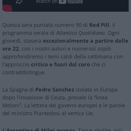
Questa sera puntata numero 90 di
Red Pill
, il
programma serale di
Atlantico Quotidiano
. Ogni
giovedì, stasera
eccezionalmente a partire dalle
ore 22
, con i nostri autori e numerosi ospiti
approfondiremo i temi caldi della settimana con
l’approccio
critico e fuori dal coro
che ci
contraddistingue.
La Spagna di
Pedro Sanchez
isolata in Europa
dopo l’invasione di Ceuta, prevale la “linea
Meloni”. La lettera dei governi europei e le parole
del ministro Piantedosi al vertice Ue.
L’Argentina di Milei avanza
. Tasse abolite, più