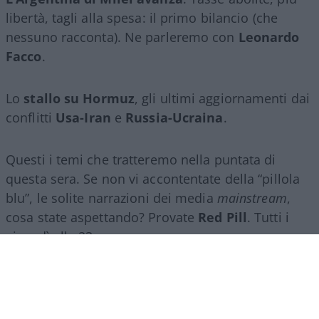
libertà, tagli alla spesa: il primo bilancio (che
nessuno racconta). Ne parleremo con
Leonardo
Facco
.
Lo
stallo su Hormuz
, gli ultimi aggiornamenti dai
conflitti
Usa-Iran
e
Russia-Ucraina
.
Questi i temi che tratteremo nella puntata di
questa sera. Se non vi accontentate della “pillola
blu”, le solite narrazioni dei media
mainstream
,
cosa state aspettando? Provate
Red Pill
. Tutti i
giovedì alle 23
su
NicolaPorro.it
,
Atlanticoquotidiano.it
e i rispettivi
canali
YouTube
:
@NicolaPorroZuppa
e
@atlanticoquotidiano
.