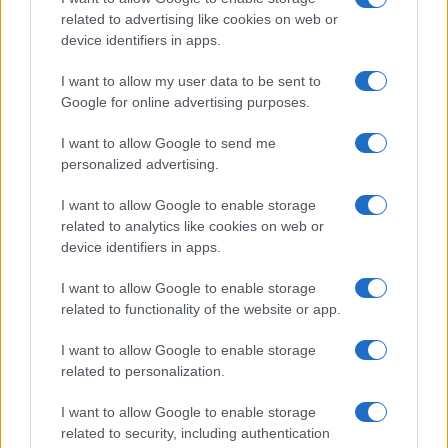
related to advertising like cookies on web or
device identifiers in apps.
Probabilmente, questi nobili valori da lei citati
possono essere il
presupposto di uno Stato
I want to allow my user data to be sent to
etico
ma non certo di una democrazia liberale che
Google for online advertising purposes.
tutela i diritti individuali. Eppure, la Viola ha
I want to allow Google to send me
riproposto una metafora già sentita durante
personalized advertising.
questi mesi:
I want to allow Google to enable storage
related to analytics like cookies on web or
device identifiers in apps.
L’impressione è che il concetto di libertà in
contrapposizione alla salute pubblica sia più simile a
I want to allow Google to enable storage
quello a cui si appella un
evasore fiscale
che decide
related to functionality of the website or app.
che per il suo bene è meglio non pagare le tasse,
I want to allow Google to enable storage
infischiandosene del fatto che se tutti facessero come
related to personalization.
lui il Paese andrebbe al collasso.
I want to allow Google to enable storage
related to security, including authentication