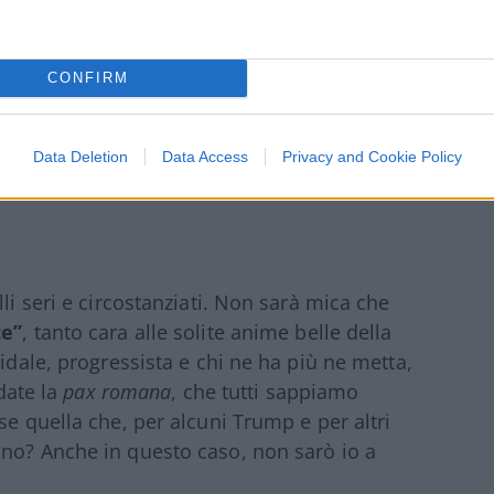
 invitare
farisei e pacifisti da salotto
CONFIRM
o scritto e dedicarsi ad altro, se non altro
e tanto tolleranti e amanti della pace non
Data Deletion
Data Access
Privacy and Cookie Policy
li seri e circostanziati. Non sarà mica che
ce”
, tanto cara alle solite anime belle della
lidale, progressista e chi ne ha più ne metta,
rdate la
pax romana
, che tutti sappiamo
se quella che, per alcuni Trump e per altri
ino? Anche in questo caso, non sarò io a