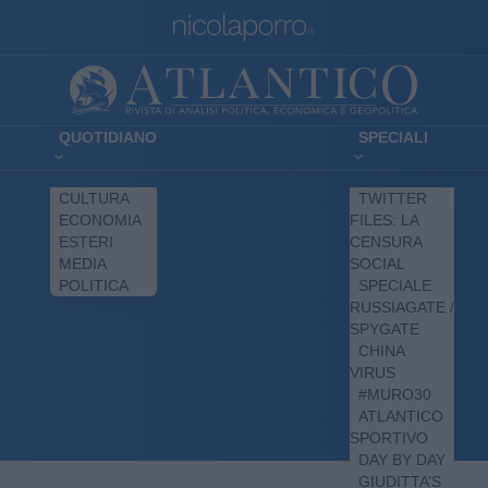
QUOTIDIANO
SPECIALI
CULTURA
TWITTER
ECONOMIA
FILES: LA
ESTERI
CENSURA
MEDIA
SOCIAL
POLITICA
SPECIALE
RUSSIAGATE /
SPYGATE
CHINA
VIRUS
#MURO30
ATLANTICO
SPORTIVO
DAY BY DAY
GIUDITTA’S