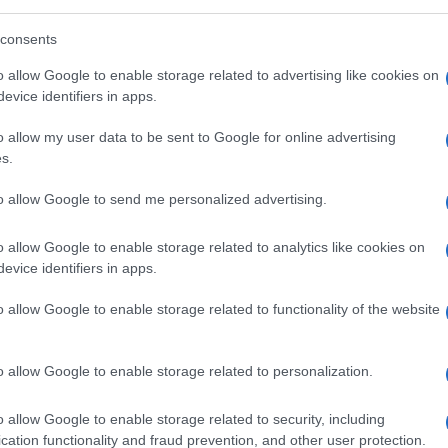
 quella esponenziale, è stato il
crescente
issima parte derivato dalla dilagante
consents
hanno l’antipatica caratteristica di
o allow Google to enable storage related to advertising like cookies on
ncabile controindicazione ancora da
evice identifiers in apps.
o allow my user data to be sent to Google for online advertising
s.
zioni generali sui diritti garantiti
niversale dei Diritti Umani del 1948, ha
to allow Google to send me personalized advertising.
desiderio di autodeterminazione delle genti
 da cosa si era da poco usciti: due guerre
o allow Google to enable storage related to analytics like cookies on
evice identifiers in apps.
o allow Google to enable storage related to functionality of the website
gliere e armonizzare i migliori intenti delle
o allow Google to enable storage related to personalization.
oi, non prima di avervi ricordato che, non di
ni centrali dei sommi congressi mondiali,
o allow Google to enable storage related to security, including
cation functionality and fraud prevention, and other user protection.