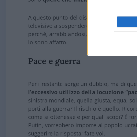
A questo punto del discorso, è necessario
televisivo a sospendere la lettura di quest
perché, arrabbiandosi, dimostrerebbero ch
lo sono affatto.
Pace e guerra
Per i restanti: sorge un dubbio, ma di quel
l’eccessivo utilizzo della locuzione “pa
sinistra mondiale, quella giusta, equa, so
porti alla guerra? Il rischio è quello. Rico
come si ottenesse e per quali scopi? È for
Putin, vorrebbero imporre al popolo ucra
suggerire la risposta; fate voi.