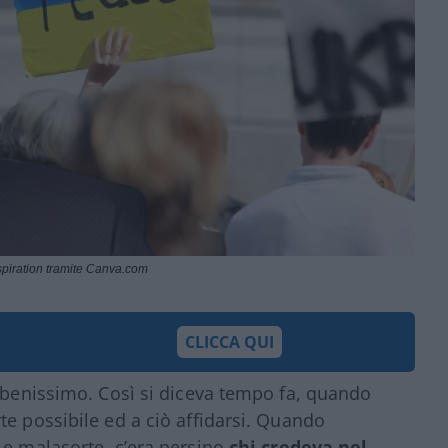
piration tramite Canva.com
CLICCA QUI
e benissimo. Così si diceva tempo fa, quando
te possibile ed a ciò affidarsi. Quando
 e malasorte, c’era persino
chi credeva nel