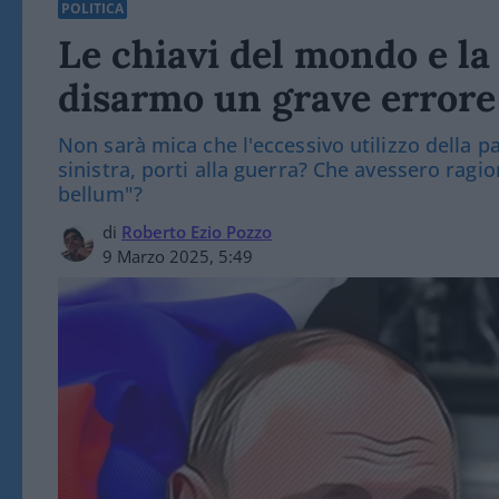
POLITICA
Le chiavi del mondo e la
disarmo un grave errore
Non sarà mica che l'eccessivo utilizzo della pa
sinistra, porti alla guerra? Che avessero ragio
bellum"?
di
Roberto Ezio Pozzo
9 Marzo 2025, 5:49