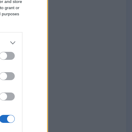
er and store
to grant or
ed purposes