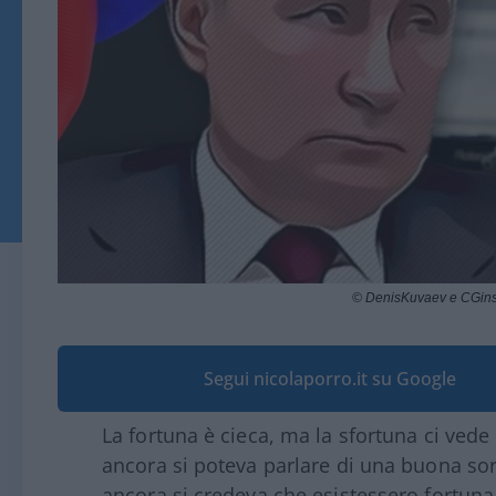
© DenisKuvaev e CGins
Segui nicolaporro.it su Google
La fortuna è cieca, ma la sfortuna ci ved
ancora si poteva parlare di una buona sor
ancora si credeva che esistessero fortuna