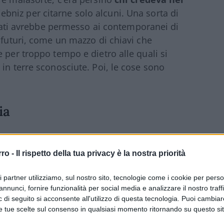
ebniz per citarne solo alcuni. Una sorta di
ssati avrebbe permesso ai contemporanei di
 futuri, come un mazzo di chiavi che
 per troppo tempo e dietro alle quali si
in terre sconosciute. Poi, le cose sono
ia
coperte scientifiche, attraversando il
rro -
Il rispetto della tua privacy è la nostra priorità
ossiamo-fare
, nato con gli albori dell’era
 in cui molti ipotizzano la caduta nel baratro
ri partner utilizziamo, sul nostro sito, tecnologie come i cookie per pers
ato, tutto sommato, abbastanza breve. Nel
annunci, fornire funzionalità per social media e analizzare il nostro traff
 di seguito si acconsente all'utilizzo di questa tecnologia. Puoi cambiar
nerazioni, siamo passati dalle sbuffanti
e tue scelte sul consenso in qualsiasi momento ritornando su questo si
 periodo insufficiente a liberare l’umanità