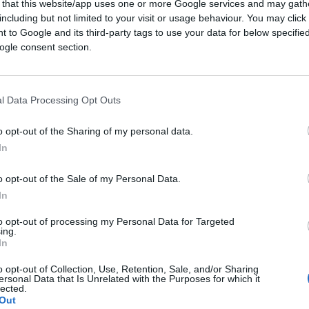
 that this website/app uses one or more Google services and may gath
poli più evoluti
, quelli che si fanno anche
including but not limited to your visit or usage behaviour. You may click 
ta fare una cosa soltanto perché la facevano
 to Google and its third-party tags to use your data for below specifi
ogle consent section.
merne dosi eccessive
fa male e rovina la
l Data Processing Opt Outs
namento deduttivo, dovremmo considerare
 più lontani. Anche per i nativi americani
o opt-out of the Sharing of my personal data.
otive della
Union Pacific
tra le loro atterrite
In
re ed incertezza per quella umana quota di
 la scoperta del fuoco deve aver
o opt-out of the Sale of my Personal Data.
gli astanti.
In
to opt-out of processing my Personal Data for Targeted
ing.
In
o opt-out of Collection, Use, Retention, Sale, and/or Sharing
ersonal Data that Is Unrelated with the Purposes for which it
lected.
trica di valutazione degli eventi osservabili
Out