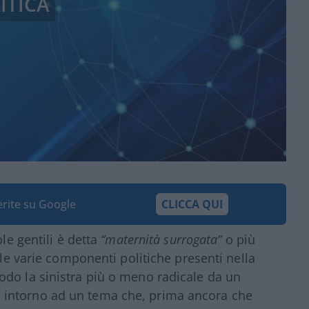
ITICA
ferite su Google
CLICCA QUI
ole gentili è detta
“maternità surrogata”
o più
le varie componenti politiche presenti nella
odo la sinistra più o meno radicale da un
ltra, intorno ad un tema che, prima ancora che