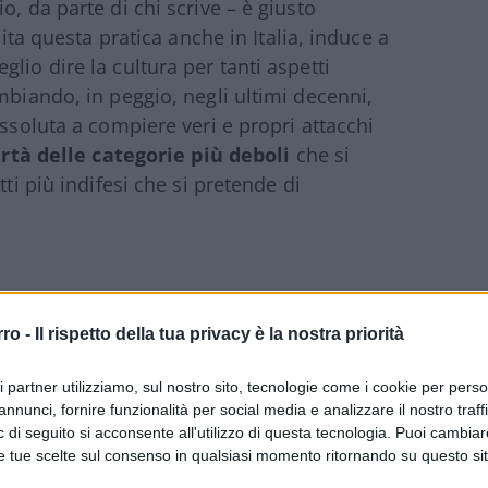
o, da parte di chi scrive – è giusto
cita questa pratica anche in Italia, induce a
lio dire la cultura per tanti aspetti
mbiando, in peggio, negli ultimi decenni,
assoluta a compiere veri e propri attacchi
ertà delle categorie più deboli
che si
tti più indifesi che si pretende di
rro -
Il rispetto della tua privacy è la nostra priorità
mo in Italia in pieno sviluppo economico,
ri partner utilizziamo, sul nostro sito, tecnologie come i cookie per pers
aese essenzialmente agricolo a diventare –
annunci, fornire funzionalità per social media e analizzare il nostro traff
a civile – una della maggior potenze
 di seguito si acconsente all'utilizzo di questa tecnologia. Puoi cambiar
di quel periodo voleva sottolineare, magari
e tue scelte sul consenso in qualsiasi momento ritornando su questo si
comico e il tragico, gli eccessi della ricerca