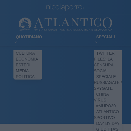
QUOTIDIANO
SPECIALI
CULTURA
TWITTER
ECONOMIA
FILES: LA
ESTERI
CENSURA
MEDIA
SOCIAL
POLITICA
SPECIALE
RUSSIAGATE /
SPYGATE
CHINA
VIRUS
#MURO30
ATLANTICO
SPORTIVO
DAY BY DAY
GIUDITTA’S