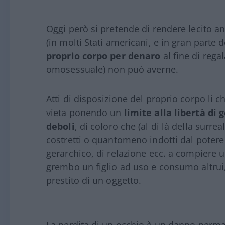
Oggi però si pretende di rendere lecito anc
(in molti Stati americani, e in gran parte
proprio corpo per denaro
al fine di rega
omosessuale) non può averne.
Atti di disposizione del proprio corpo li chi
vieta ponendo un
limite alla libertà di 
deboli
, di coloro che (al di là della surr
costretti o quantomeno indotti dal poter
gerarchico, di relazione ecc. a compiere un
grembo un figlio ad uso e consumo altrui,
prestito di un oggetto.
La perdita di un occhio è un danno perman