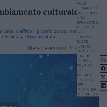
FILES
IL MARTEDÌ
mbiamento culturale più
DI CAPANEO,
A DIO
SPIACENTE E
A LI NIMICI
 cede in affitto il proprio corpo, mentre viene
SUI
erio diventa pretesa assoluta
IN COLD
BLOOD
L’ALTRA
4.1k
Visualizzazioni
1
commento
FACCIA DEL
LUNEDÌ
MINIMA
POLITICA
O,
AMERICA!
POLITICS
APP
THATCHER
SOVRANISTA