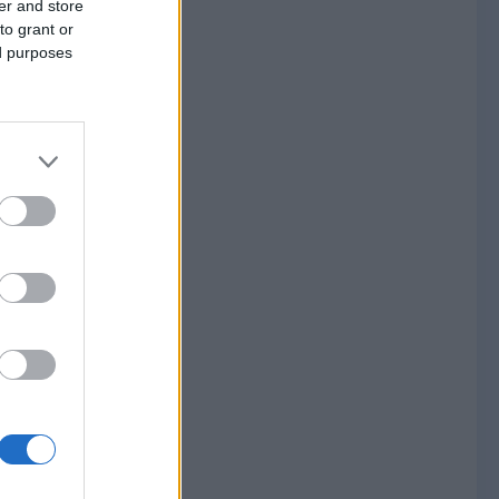
er and store
to grant or
ed purposes