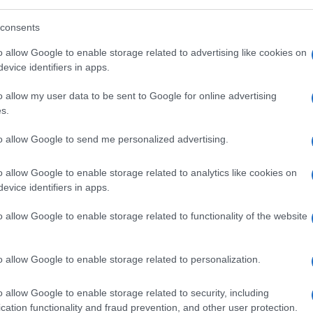
Carlo Baussetti (Ettore Geri), rimasto cieco
cantiere, gli propone di offrirgli una
consents
il prestito ricevuto e da proseguire senza
o allow Google to enable storage related to advertising like cookies on
onazione di una cornea
al marito, dato
evice identifiers in apps.
 persona giovane e sana come Alberti sia di
o allow my user data to be sent to Google for online advertising
 da una persona deceduta.
s.
to allow Google to send me personalized advertising.
 ritiene un’offesa alla sua dignità e un
à, ma gli avvenimenti successivi lo fanno
o allow Google to enable storage related to analytics like cookies on
 è rovinato, sull’orlo della bancarotta; la
evice identifiers in apps.
io e torna dalla madre; gli amici lo
o allow Google to enable storage related to functionality of the website
o ad una
condizione di reietto
.
o allow Google to enable storage related to personalization.
a signora Baussetti, che gli elargisce un
o allow Google to enable storage related to security, including
ose a posto: la moglie ritorna; viene offerto
cation functionality and fraud prevention, and other user protection.