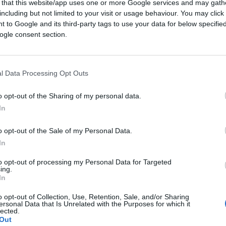
 that this website/app uses one or more Google services and may gath
tti i costi
.
including but not limited to your visit or usage behaviour. You may click 
 to Google and its third-party tags to use your data for below specifi
ogle consent section.
boom”
, la regia era di
Vittorio de Sica
, la
a collaudata nella filmografia del
a di
Giovanni Alberti
, un palazzinaro romano,
l Data Processing Opt Outs
pagabile sia in ruoli comici che drammatici)
incapace di restituire una somma ricevuta in
o opt-out of the Sharing of my personal data.
a moglie
Silvia
(
Gianna Maria Canale
).
In
o opt-out of the Sale of my Personal Data.
In
che quella di procurarsi a tutti i costi il
to opt-out of processing my Personal Data for Targeted
 e proseguire la sua attività, denaro che
ing.
In
ersonali e/o finanziari, nessuna banca e
e i presunti amici gli vogliono concedere.
o opt-out of Collection, Use, Retention, Sale, and/or Sharing
ersonal Data that Is Unrelated with the Purposes for which it
mica giunge allora la signora Annetta
lected.
 convocato ed avergli esposto l’infelice
Out