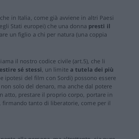
he in Italia, come già avviene in altri Paesi
 degli Stati europei) che una donna
presti il
lare un figlio a chi per natura (una coppia
ama il nostro codice civile (art.5), che li
gestire sé stessi
, un limite
a tutela dei più
eale ipotesi del film con Sordi) possono essere
e non solo del denaro, ma anche dal potere
 atto, prestare il proprio corpo, portare in
 firmando tanto di liberatorie, come per il
ente alla persona, ma altrettanto, sia pure