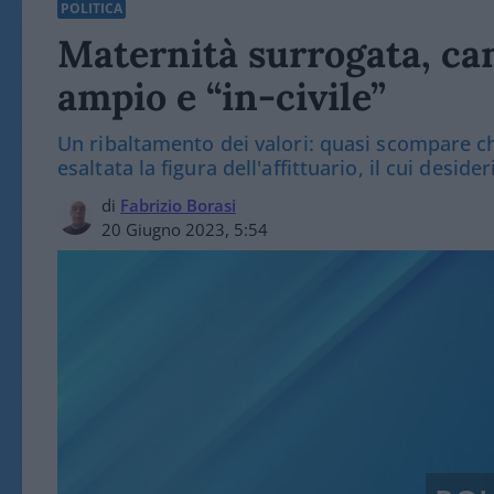
POLITICA
Maternità surrogata, ca
ampio e “in-civile”
Un ribaltamento dei valori: quasi scompare chi
esaltata la figura dell'affittuario, il cui desid
di
Fabrizio Borasi
20 Giugno 2023, 5:54