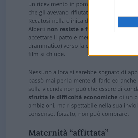
un ricevimento in pompa magna con il qual
che gli avevano rifiutato gli aiuti) viene 
Recatosi nella clinica di proprietà del ricc
Alberti
non resiste e fugge
, ma inseguito
accettare il patto e mentre si avvia mesta
drammatico) verso la clinica per contracc
film si chiude.
Nessuno allora si sarebbe sognato di app
passò mai per la mente di farlo ed anche o
sulla vicenda non può che essere di conda
sfrutta le difficoltà economiche
di un p
ambizioni, ma rispettabile nella sua invio
consenso, forzato, non può comprare.
Maternità “affittata”