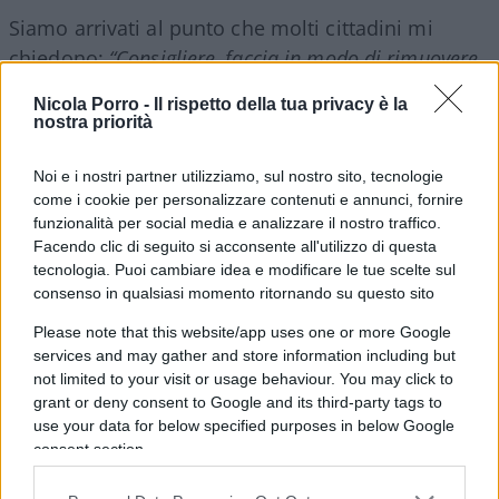
Siamo arrivati al punto che molti cittadini mi
chiedono:
“Consigliere, faccia in modo di rimuovere
gli arbusti. Non ne possiamo più di vedere gente che
Nicola Porro -
Il rispetto della tua privacy è la
si denuda”
.
nostra priorità
Finti ambientalisti
Noi e i nostri partner utilizziamo, sul nostro sito, tecnologie
come i cookie per personalizzare contenuti e annunci, fornire
funzionalità per social media e analizzare il nostro traffico.
LC: Un commento a caldo sulla vicenda Museo
Facendo clic di seguito si acconsente all'utilizzo di questa
della Resistenza vs glicine di Piazza Baiamonti.
tecnologia. Puoi cambiare idea e modificare le tue scelte sul
Alla fine l’hanno spuntata i comitati civici e il
consenso in qualsiasi momento ritornando su questo sito
sindaco ha fatto
dietrofront
.
Please note that this website/app uses one or more Google
services and may gather and store information including but
not limited to your visit or usage behaviour. You may click to
FB: Il mio impegno e quello del centrodestra sono
grant or deny consent to Google and its third-party tags to
stati determinati per
scongiurare la rimozione
use your data for below specified purposes in below Google
dello storico glicine. Ma i milanesi non sono
consent section.
rimasti insensibili, tanto da aver raccolto 51 mila