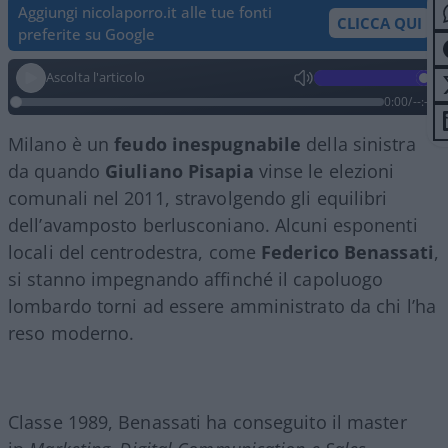
Aggiungi nicolaporro.it alle tue fonti
CLICCA QUI
preferite su Google
Ascolta l'articolo
0:00
/
--:--
Milano è un
feudo inespugnabile
della sinistra
da quando
Giuliano Pisapia
vinse le elezioni
comunali nel 2011, stravolgendo gli equilibri
dell’avamposto berlusconiano. Alcuni esponenti
locali del centrodestra, come
Federico Benassati
,
si stanno impegnando affinché il capoluogo
lombardo torni ad essere amministrato da chi l’ha
reso moderno.
Classe 1989, Benassati ha conseguito il master