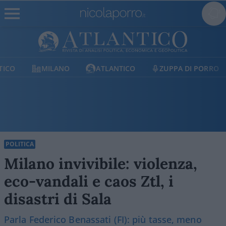
MILANO
ATLANTICO
ZUPPA DI PORRO
E
POLITICA
Milano invivibile: violenza,
eco-vandali e caos Ztl, i
disastri di Sala
Parla Federico Benassati (FI): più tasse, meno