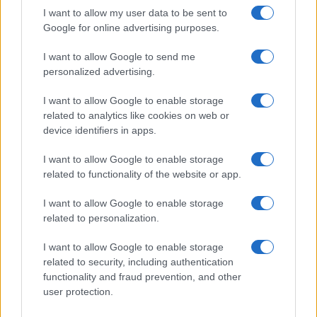
armonicamente nelle costruzioni, come se fossero
I want to allow my user data to be sent to
parte integrante di case e palazzi. Ho osservato
Google for online advertising purposes.
con interesse questo modello edilizio quando ero
I want to allow Google to send me
in viaggio: perché non fare lo stesso a Milano?
personalized advertising.
Non ci si può definire ambientalisti se si
abbattono piante a iosa.
I want to allow Google to enable storage
related to analytics like cookies on web or
device identifiers in apps.
Caos Ztl
I want to allow Google to enable storage
LC: Passiamo alla Ztl. Gli assessori della Giunta
related to functionality of the website or app.
Sala sembrano vivere su un altro pianeta: non
I want to allow Google to enable storage
comprendono le esigenze dei cittadini e il loro
related to personalization.
crescente disagio nella mobilità urbana. Le
I want to allow Google to enable storage
limitazioni proibitive al traffico rischiano di isolare
related to security, including authentication
buona parte della popolazione.
functionality and fraud prevention, and other
user protection.
FB: I cittadini delle aree periferiche hanno subìto e