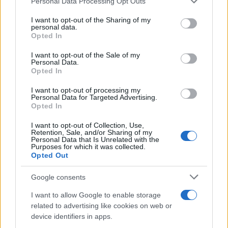
Personal Data Processing Opt Outs
firme per bloccare la costruzione del Museo della
Resistenza. Sono fiero di essere stato il firmatario
I want to opt-out of the Sharing of my
personal data.
della mozione che ha chiesto di revisionare il
Opted In
progetto.
I want to opt-out of the Sale of my
Personal Data.
Opted In
L’assessore all’ambiente del Municipio I,
Lorenzo
Pacini
, sosteneva che dovessimo rivolgerci al
I want to opt-out of processing my
Personal Data for Targeted Advertising.
ministro dei beni culturali
Gennaro Sangiuliano
.
Opted In
Ho suggerito di proporre al Ministero della cultura
I want to opt-out of Collection, Use,
una rettifica del progetto, ma il Pd non ci ha dato
Retention, Sale, and/or Sharing of my
Personal Data that Is Unrelated with the
seguito: premeva per estirpare il glicine e altre
Purposes for which it was collected.
Opted Out
piante secolari.
Google consents
In Turchia e Oman esistono gruppi residenziali e
I want to allow Google to enable storage
complessi museali costruiti intorno agli alberi.
related to advertising like cookies on web or
Palme da dattero e querce inglobate
device identifiers in apps.