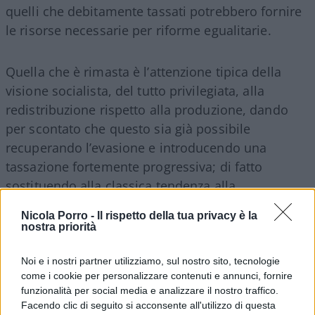
quelli che debitamente tassati potrebbero fornire
le risorse necessarie per riforme egualitarie.
Quella che è rimasta è l’attenzione tipica della
visione socialista, del tutto privilegiata, alla
redistribuzione rispetto alla produzione, dando
per scontato che questo sia già possibile
recuperando l’evasione e introducendo una
tassazione fortemente progressiva; di fatto
sostituendo alla classica tendenza alla
proletarizzazione quella alla
pauperizzazione
,
Nicola Porro -
Il rispetto della tua privacy è la
che nella versione più radicale – quella coltivata
nostra priorità
da
Maurizio Landini
, leader di una Cgil che fa da
avanguardia al partito – dovrebbe dar luogo ad
Noi e i nostri partner utilizziamo, sul nostro sito, tecnologie
come i cookie per personalizzare contenuti e annunci, fornire
una “rivolta sociale”.
funzionalità per social media e analizzare il nostro traffico.
Facendo clic di seguito si acconsente all'utilizzo di questa