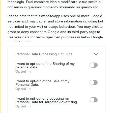
tecnologia. Puoi cambiare idea e modificare le tue scelte sul
consenso in qualsiasi momento ritornando su questo sito
Così resa la concezione attribuita al Pd è
Please note that this website/app uses one or more Google
fortemente semplificata, non esente dal rischio di
services and may gather and store information including but
apparire una caricatura, ma questa della
not limited to your visit or usage behaviour. You may click to
contrapposizione fra ricchi e poveri
è una
grant or deny consent to Google and its third-party tags to
costante che affiora in tutte le sue battaglie, a
use your data for below specified purposes in below Google
consent section.
cominciare da quella elettiva sulla sanità
pubblica, che verrebbe smantellata a favore delle
Personal Data Processing Opt Outs
cliniche private, con emarginazione di quanti,
I want to opt-out of the Sharing of my
penalizzati dalle interminabili liste di attesa, non
personal data.
possano permettersi il lusso di ricorrere al
Opted In
privato.
I want to opt-out of the Sale of my
Personal Data.
Opted In
Autonomia e immigrazione
I want to opt-out of processing my
Personal Data for Targeted Advertising.
La stessa musica fa da sfondo alla
duplice
Opted In
questione calda
, anzi caldissima, dell’autonomia