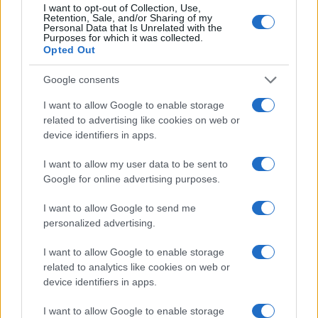
I want to opt-out of Collection, Use,
differenziata e dell’immigrazione. Rispetto alla
Retention, Sale, and/or Sharing of my
Personal Data that Is Unrelated with the
prima – la concessione di tale autonomia
Purposes for which it was collected.
Opted Out
maggiorata – interesserebbe solo le regioni più
ricche, penalizzando quelle più povere,
Google consents
accentuando la divisione fra un Nord ad alto
I want to allow Google to enable storage
reddito e un Sud a basso reddito, senza una
related to advertising like cookies on web or
parola circa quella che ne sarebbe una
device identifiers in apps.
conseguenza virtuosa, di mettere alla luce la ben
I want to allow my user data to be sent to
diversa capacità di rendere le risorse disponibili
Google for online advertising purposes.
efficienti ed efficaci.
I want to allow Google to send me
personalized advertising.
Riguardo alla seconda – l’ondata emigratoria dai
I want to allow Google to enable storage
related to analytics like cookies on web or
paesi poveri verso i paesi ricchi sarebbe non solo
device identifiers in apps.
inevitabile ma anche giustificata dall’essere il
divario
frutto di uno sfruttamento secolare
,
I want to allow Google to enable storage