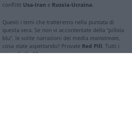
conflitti
Usa-Iran
e
Russia-Ucraina
.
Questi i temi che tratteremo nella puntata di
questa sera. Se non vi accontentate della “pillola
blu”, le solite narrazioni dei media
mainstream
,
cosa state aspettando? Provate
Red Pill
. Tutti i
giovedì alle 23
su
NicolaPorro.it
,
Atlanticoquotidiano.it
e i rispettivi
canali
YouTube
:
@NicolaPorroZuppa
e
@atlanticoquotidiano
.
Democratici Usa sempre più
ostaggio degli islamo-
comunisti