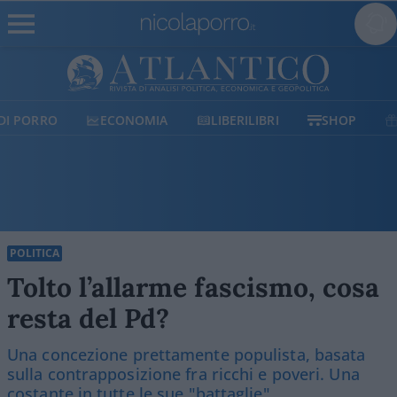
ECONOMIA
LIBERILIBRI
SHOP
SOSTIENICI
POLITICA
Tolto l’allarme fascismo, cosa
resta del Pd?
Una concezione prettamente populista, basata
sulla contrapposizione fra ricchi e poveri. Una
costante in tutte le sue "battaglie",