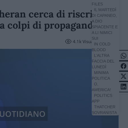
FILES
IL MARTEDÌ
eran cerca di riscrivere
DI CAPANEO,
 a colpi di propaganda
A DIO
SPIACENTE E
A LI NIMICI
SUI
4.1k
Visualizzazioni
IN COLD
BLOOD
L’ALTRA
FACCIA DEL
LUNEDÌ
MINIMA
POLITICA
O,
AMERICA!
POLITICS
APP
THATCHER
 QUOTIDIANO
SOVRANISTA