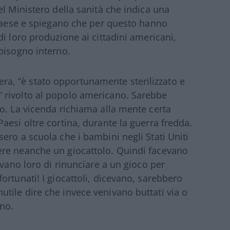
l Ministero della sanità che indica una
 Paese e spiegano che per questo hanno
i loro produzione ai cittadini americani,
bbisogno interno.
ttera, “è stato opportunamente sterilizzato e
 rivolto al popolo americano. Sarebbe
o. La vicenda richiama alla mente certa
aesi oltre cortina, durante la guerra fredda.
ero a scuola che i bambini negli Stati Uniti
ere neanche un giocattolo. Quindi facevano
evano loro di rinunciare a un gioco per
rtunati! I giocattoli, dicevano, sarebbero
. Inutile dire che invece venivano buttati via o
ino.