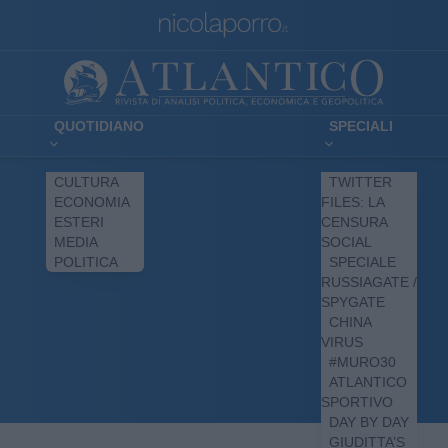
QUOTIDIANO
SPECIALI
CULTURA
TWITTER
ECONOMIA
FILES: LA
ESTERI
CENSURA
MEDIA
SOCIAL
POLITICA
SPECIALE
RUSSIAGATE /
SPYGATE
CHINA
VIRUS
#MURO30
ATLANTICO
SPORTIVO
DAY BY DAY
GIUDITTA’S