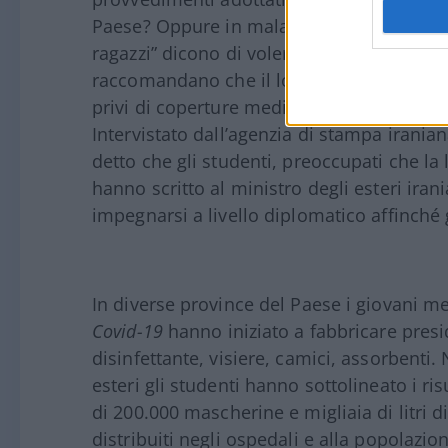
Paese? Oppure in mala fede, essendone a 
ragazzi” dicono di voler aiutare gli Stati U
raccomandano che il loro materiale sanitar
privi di coperture mediche e assicurazione
Intervistato dall’agenzia di stampa irania
detto che gli studenti, preoccupati che la 
hanno scritto al ministro degli esteri ir
impegnarsi a livello diplomatico affinché g
In diverse province del Paese i giovani mem
Covid-19
hanno iniziato a fabbricare presid
disinfettante, visiere, camici, assorbenti. 
esteri gli studenti hanno sottolineato i ri
di 200.000 mascherine e migliaia di litri di
distribuiti negli ospedali e alla popolazi