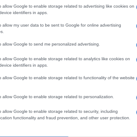
o allow Google to enable storage related to advertising like cookies on
Iran, l’agenzia di stampa
Iran Front Page
evice identifiers in apps.
ata dagli studenti universitari membri
creata dall’ayatollah Komeini nel 1979, l’anno
o allow my user data to be sent to Google for online advertising
s.
to allow Google to send me personalized advertising.
o allow Google to enable storage related to analytics like cookies on
an, esponente dell’Organizzazione degli
evice identifiers in apps.
to le “dolorose condizioni” in cui versano le
ati Uniti, a causa del modo in cui il loro
o allow Google to enable storage related to functionality of the website
hanno preparato un carico di forniture
l 31 marzo, festa della Repubblica Islamica,
o allow Google to enable storage related to personalization.
asciata svizzera di Teheran,
o allow Google to enable storage related to security, including
cation functionality and fraud prevention, and other user protection.
ttivamente funziona la sanità negli Usa, dei
us
, della reale situazione sanitaria del loro