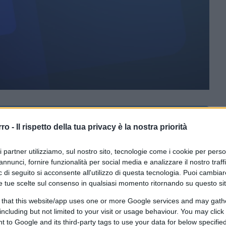
ferite su Google
CLICCA QUI
rro -
Il rispetto della tua privacy è la nostra priorità
ito dall’epidemia di
Covid-19
. I rapporti
ri partner utilizziamo, sul nostro sito, tecnologie come i cookie per pers
ecessi e 68.192 persone contagiate. Ma il
annunci, fornire funzionalità per social media e analizzare il nostro traff
l’OMS, dottor Rick Brennan, ritiene che il
 di seguito si acconsente all'utilizzo di questa tecnologia. Puoi cambiar
e tue scelte sul consenso in qualsiasi momento ritornando su questo si
irittura cinque volte più elevato. Il
he in tempi normali: ci sono solo 0,2 posti
 that this website/app uses one or more Google services and may gath
including but not limited to your visit or usage behaviour. You may click 
he i farmaci e i presidi medici scarseggiano.
 to Google and its third-party tags to use your data for below specifi