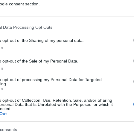
te al Paese dagli Stati Uniti, benché queste
ogle consent section.
ma necessità. Francia, Gran Bretagna e
 un primo invio di farmaci ed
zione il sistema
Instex
di transazioni creato
l Data Processing Opt Outs
Iran nonostante le sanzioni Usa.
o opt-out of the Sharing of my personal data.
In
ayatollah prova a riscrivere la storia della
o opt-out of the Sale of my Personal Data.
 del mondo. Pechino sostiene che il virus è
In
 l’economia cinese e accusa Washington di
to opt-out of processing my Personal Data for Targeted
 in Cina dai soldati che a ottobre hanno
ing.
In
ran afferma di non avere mezzi sufficienti
anzioni. In entrambi i casi a dar loro man
o opt-out of Collection, Use, Retention, Sale, and/or Sharing
ersonal Data that Is Unrelated with the Purposes for which it
erno antioccidentale, con i suoi militanti
lected.
Out
 nelle accademie e nelle organizzazioni non
consents