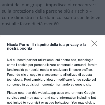
animi dei due gruppi, impedisce di concentrarsi
sulla protezione delle persone più a rischio –
come dimostra il ritardo in cui siamo con le terze
dosi alle fasce di età over 60.
E un colpo micidiale alla narrazione lo ha dato lo
stesso governo Draghi, o meglio il ministro della
Nicola Porro -
Il rispetto della tua privacy è la
nostra priorità
salute Speranza, con l’ordinanza che ha fatto
infuriare la Commissione europea e i maggiori
Noi e i nostri partner utilizziamo, sul nostro sito, tecnologie
partner Ue. Con il super
Green Pass
è venuta meno
come i cookie per personalizzare contenuti e annunci, fornire
per un non vaccinato la possibilità di accedere ad
funzionalità per social media e analizzare il nostro traffico.
alcune attività persino con un test negativo. Si
Facendo clic di seguito si acconsente all'utilizzo di questa
tecnologia. Puoi cambiare idea e modificare le tue scelte sul
entra solo se vaccinati o guariti. E cosa ti va a
consenso in qualsiasi momento ritornando su questo sito
pensare Speranza? Dai Paesi Ue si entra in Italia
Please note that this website/app uses one or more Google
solo con test negativo, anche se vaccinati.
services and may gather and store information including but
Dunque, vaccinati senza test (12 milioni quelli
not limited to your visit or usage behaviour. You may click to