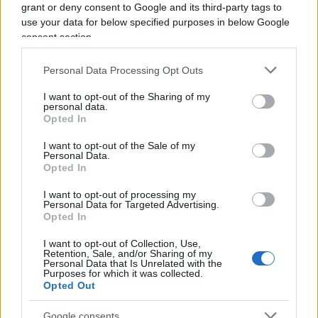
potenzialmente scoperti, avendo ricevuto la
grant or deny consent to Google and its third-party tags to
use your data for below specified purposes in below Google
seconda dose da oltre 5 mesi) possono circolare
consent section.
liberamente e accedere ovunque in Italia, ma per
entrare nel nostro Paese i vaccinati o i guariti
Personal Data Processing Opt Outs
devono presentare un test negativo. Un totale
I want to opt-out of the Sharing of my
cortocircuito logico al quale la narrazione sul
personal data.
Green Pass
non può reggere.
Opted In
I want to opt-out of the Sale of my
Personal Data.
Opted In
I media di regime hanno provato a mettere una
I want to opt-out of processing my
pezza, titolando con sprezzo del ridicolo (e della
Personal Data for Targeted Advertising.
Opted In
deontologia professionale), che al Consiglio
europeo è passata la “linea Draghi” (
la Repubblica
:
I want to opt-out of Collection, Use,
Retention, Sale, and/or Sharing of my
“Passa la linea dell’Italia”;
La Stampa
: “La Ue: sì al
Personal Data that Is Unrelated with the
Purposes for which it was collected.
green pass all’italiana”;
Il Messaggero
: “Draghi
Opted Out
convince la Ue”).
Google consents