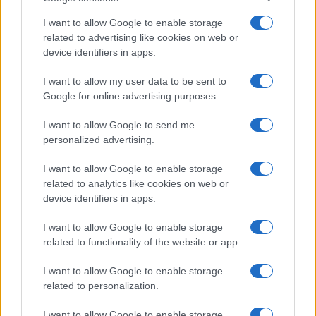
Ma la “linea Draghi” è passata solo nei titoli dei
I want to allow Google to enable storage
related to advertising like cookies on web or
giornali italiani. Anzi, dal documento conclusivo
device identifiers in apps.
del Consiglio Ue la linea Draghi sembrerebbe
respinta al mittente, con preghiera, la prossima
I want to allow my user data to be sent to
Google for online advertising purposes.
volta, di consultarsi almeno con i partner europei.
I want to allow Google to send me
personalized advertising.
“Occorre proseguire gli sforzi coordinati per far
fronte all’evoluzione della situazione sulla base delle
I want to allow Google to enable storage
related to analytics like cookies on web or
migliori evidenze scientifiche disponibili, garantendo
device identifiers in apps.
nel contempo che qualsiasi restrizione sia basata su
criteri oggettivi e non comprometta il funzionamento
I want to allow Google to enable storage
related to functionality of the website or app.
del mercato unico né ostacoli in modo
sproporzionato la libera circolazione tra gli Stati
I want to allow Google to enable storage
membri o i viaggi verso l’Ue. Il Consiglio europeo
related to personalization.
chiede la rapida adozione della raccomandazione
I want to allow Google to enable storage