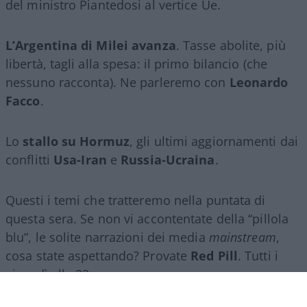
del ministro Piantedosi al vertice Ue.
L’Argentina di Milei avanza
. Tasse abolite, più
libertà, tagli alla spesa: il primo bilancio (che
nessuno racconta). Ne parleremo con
Leonardo
Facco
.
Lo
stallo su Hormuz
, gli ultimi aggiornamenti dai
conflitti
Usa-Iran
e
Russia-Ucraina
.
Questi i temi che tratteremo nella puntata di
questa sera. Se non vi accontentate della “pillola
blu”, le solite narrazioni dei media
mainstream
,
cosa state aspettando? Provate
Red Pill
. Tutti i
giovedì alle 23
su
NicolaPorro.it
,
Atlanticoquotidiano.it
e i rispettivi