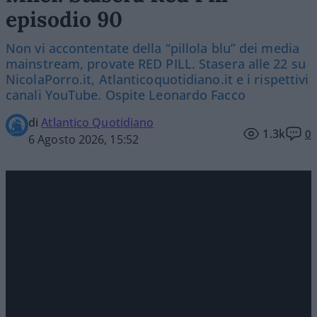
episodio 90
Non vi accontentate della “pillola blu” dei media
mainstream, provate RED PILL. Stasera alle 22 su
NicolaPorro.it, Atlanticoquotidiano.it e i rispettivi
canali YouTube. Ospite Leonardo Facco
di
Atlantico Quotidiano
1.3k
0
6 Agosto 2026, 15:52