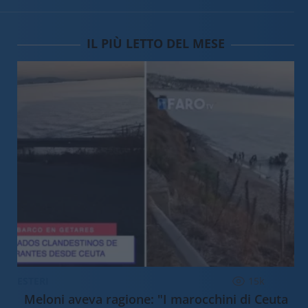
IL PIÙ LETTO DEL MESE
ESTERI
15k
Meloni aveva ragione: "I marocchini di Ceuta