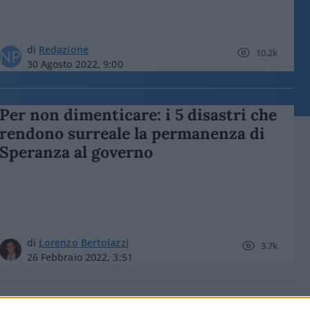
di
Redazione
10.2k
30 Agosto 2022, 9:00
Per non dimenticare: i 5 disastri che
rendono surreale la permanenza di
Speranza al governo
di
Lorenzo Bertolazzi
3.7k
26 Febbraio 2022, 3:51
Omicron, vi spiego perché non ho