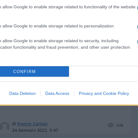
o allow Google to enable storage related to functionality of the website
o allow Google to enable storage related to personalization.
di
Leopoldo Gasbarro
3.4k
o allow Google to enable storage related to security, including
24 Gennaio 2022, 15:03
cation functionality and fraud prevention, and other user protection.
La pandemia passa, le lesioni
CONFIRM
costituzionali restano: travolto il
principio di proporzionalità
Data Deletion
Data Access
Privacy and Cookie Policy
di
Franco Carinci
3.6k
24 Gennaio 2022, 3:47