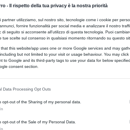
pubblicato una fake news
rro -
Il rispetto della tua privacy è la nostra priorità
ri partner utilizziamo, sul nostro sito, tecnologie come i cookie per pers
annunci, fornire funzionalità per social media e analizzare il nostro traff
 di seguito si acconsente all'utilizzo di questa tecnologia. Puoi cambiar
e tue scelte sul consenso in qualsiasi momento ritornando su questo si
 that this website/app uses one or more Google services and may gath
di
Nicola Porro
17.3k
including but not limited to your visit or usage behaviour. You may click 
18 Febbraio 2022, 17:20
 to Google and its third-party tags to use your data for below specifi
ogle consent section.
Il virologo rivela: “Omicron più
blanda anche con i non vaccinati”
l Data Processing Opt Outs
o opt-out of the Sharing of my personal data.
In
o opt-out of the Sale of my Personal Data.
In