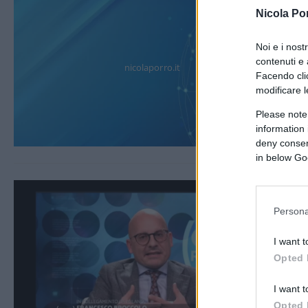
Nicola Po
Noi e i nost
contenuti e 
nicolaporro.it
Facendo clic
modificare l
Please note
information 
deny consent
in below Go
Persona
I want t
Opted 
I want t
Opted 