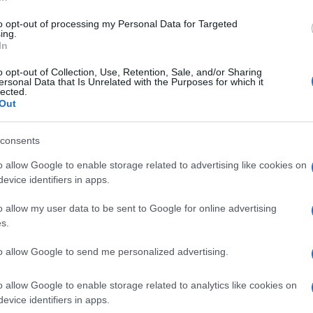
di
Quarta Repubblica
19k
8 Febbraio 2022, 13:39
to opt-out of processing my Personal Data for Targeted
ing.
In
Si chiama MBL. E’ la molecola che
o opt-out of Collection, Use, Retention, Sale, and/or Sharing
ersonal Data that Is Unrelated with the Purposes for which it
blocca il Covid_19. La scoperta è
lected.
Out
tutta italiana
consents
o allow Google to enable storage related to advertising like cookies on
evice identifiers in apps.
di
Leopoldo Gasbarro
4k
o allow my user data to be sent to Google for online advertising
1 Febbraio 2022, 18:06
s.
to allow Google to send me personalized advertising.
OMS: la Pandemia sta finendo…
Capito Presidente? (per chi lo sarà)
o allow Google to enable storage related to analytics like cookies on
evice identifiers in apps.