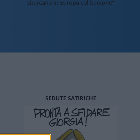
sbarcano in Europa col barcone"
SEDUTE SATIRICHE