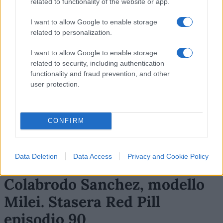
related to functionality of the website or app.
infine con le fasce di popolazione più giovani.
I want to allow Google to enable storage
related to personalization.
I want to allow Google to enable storage
Il tutto, pensate un po’, senza l’installazione di
related to security, including authentication
alcuna “primula”.
functionality and fraud prevention, and other
user protection.
#ARCURI
#GOVERNO DRAGHI
#ISRAELE
#ITALIA
#REGNO UNITO
#ROBERTO SPERANZA
#SALUTE
#STATI UNITI
#VACCINI
CONFIRM
Data Deletion
Data Access
Privacy and Cookie Policy
Colabrodo Sanchez, modello
Milei. Stasera Red Pill
episodio 90