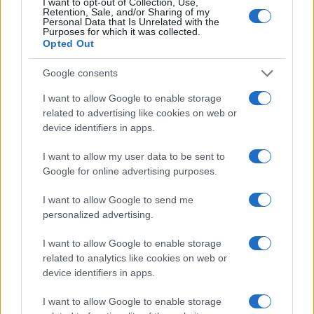
I want to opt-out of Collection, Use,
Retention, Sale, and/or Sharing of my
In Israele, per esempio, si sfiora l’80 per cento
Personal Data that Is Unrelated with the
Purposes for which it was collected.
della popolazione vaccinata con un tasso di
Opted Out
positivi crollato di oltre il 94 per cento. Negli Stati
Google consents
Uniti, qualche giorno fa sono state superate le 50
milioni di dosi somministrate, con 37 milioni di
I want to allow Google to enable storage
related to advertising like cookies on web or
persone che ne hanno ricevuta almeno una.
device identifiers in apps.
I want to allow my user data to be sent to
Nel Regno Unito, i vaccinati sono più di 15 milioni.
Google for online advertising purposes.
Già un quarto della popolazione londinese è
immune e Boris Johnson si prepara alla riapertura
I want to allow Google to send me
di tutto il Paese a Pasqua. Entro primavera
personalized advertising.
toccherà anche agli over 50, il che significherà
I want to allow Google to enable storage
aver messo al riparo circa il 95 per cento delle
related to analytics like cookies on web or
categorie più a rischio. Dal periodo primaverile in
device identifiers in apps.
poi si procederà con tutte le restanti categorie
I want to allow Google to enable storage
under 50 con patologie pregresse, concludendo