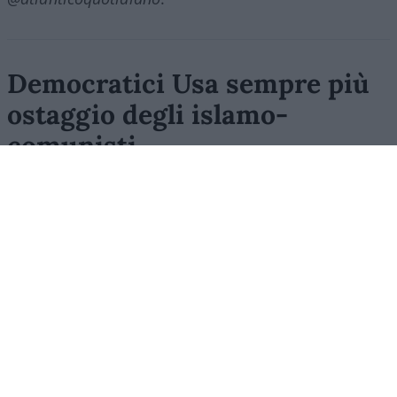
Democratici Usa sempre più
ostaggio degli islamo-
comunisti
El Sayed vince le primarie democratiche per il
Senato in Michigan. I candidati DSA vincono
ovunque prevalga un elettorato di immigrati che
non intendono integrarsi e giovani influenzati da
prof marxisti
di
Stefano Magni
2.4k
5
6 Agosto 2026, 5:57