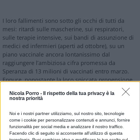
I loro fallimenti sono sotto gli occhi di tutti da
mesi: ritardi sulle mascherine, sui respiratori,
sulle terapie intensive, sui bandi di assunzione di
medici ed infermieri (aperti ad ottobre), su un
piano vaccinale ancora lontanissimo dal
raggiungere l’ambiziosa cifra promessa da
Speranza di 13 milioni di vaccinati entro marzo.
Eppure, nonostante la loro spiccata propensione
al fallimento, li ritroviamo ancora al loro posto,
Nicola Porro -
Il rispetto della tua privacy è la
con la solita mentalità
chiusurista
già praticata, a
nostra priorità
governo Draghi già in carica, prorogando lo stop
delle piste da sci.
Noi e i nostri partner utilizziamo, sul nostro sito, tecnologie
come i cookie per personalizzare contenuti e annunci, fornire
funzionalità per social media e analizzare il nostro traffico.
Un primo segnale sembra però arrivare. Infatti, si
Facendo clic di seguito si acconsente all'utilizzo di questa
tecnologia. Puoi cambiare idea e modificare le tue scelte sul