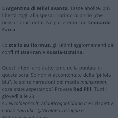
L’Argentina di Milei avanza
. Tasse abolite, più
libertà, tagli alla spesa: il primo bilancio (che
nessuno racconta). Ne parleremo con
Leonardo
Facco
.
Lo
stallo su Hormuz
, gli ultimi aggiornamenti dai
conflitti
Usa-Iran
e
Russia-Ucraina
.
Questi i temi che tratteremo nella puntata di
questa sera. Se non vi accontentate della “pillola
blu”, le solite narrazioni dei media
mainstream
,
cosa state aspettando? Provate
Red Pill
. Tutti i
giovedì alle 23
su
NicolaPorro.it
,
Atlanticoquotidiano.it
e i rispettivi
canali
YouTube
:
@NicolaPorroZuppa
e
@atlanticoquotidiano
.