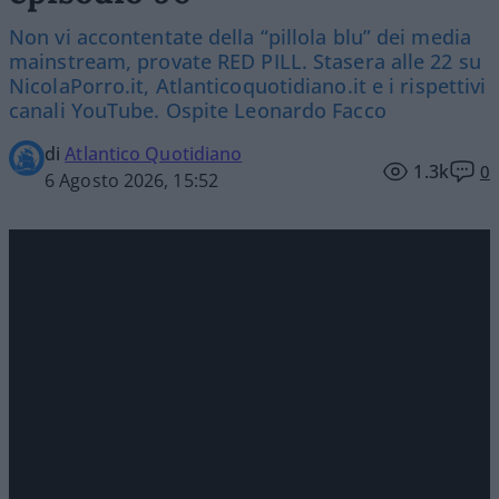
Non vi accontentate della “pillola blu” dei media
mainstream, provate RED PILL. Stasera alle 22 su
NicolaPorro.it, Atlanticoquotidiano.it e i rispettivi
canali YouTube. Ospite Leonardo Facco
di
Atlantico Quotidiano
1.3k
0
6 Agosto 2026, 15:52