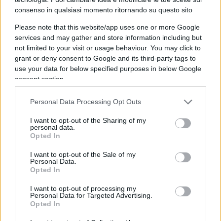
ha un’inversione di rotta sul coordinamento delle
consenso in qualsiasi momento ritornando su questo sito
fasi vaccinali: Regioni, medici ed Asl dovranno
attenersi solamente alle procedure della
Please note that this website/app uses one or more Google
services and may gather and store information including but
Protezione Civile.
not limited to your visit or usage behaviour. You may click to
grant or deny consent to Google and its third-party tags to
use your data for below specified purposes in below Google
consent section.
Arcuri, quindi, risulterebbe ridimensionato nelle
sue funzioni, ma – lo ribadiamo – non si può
Personal Data Processing Opt Outs
cambiare strategia senza sostituire lo stratega ed
I want to opt-out of the Sharing of my
il nome di Guido Bertolaso, oggi consulente per
personal data.
Opted In
l’emergenza in Lombardia, non può essere
escluso a cuor leggero.
I want to opt-out of the Sale of my
Personal Data.
Opted In
Nel frattempo, altre nazioni del mondo sviluppato
I want to opt-out of processing my
corrono.
Personal Data for Targeted Advertising.
Opted In