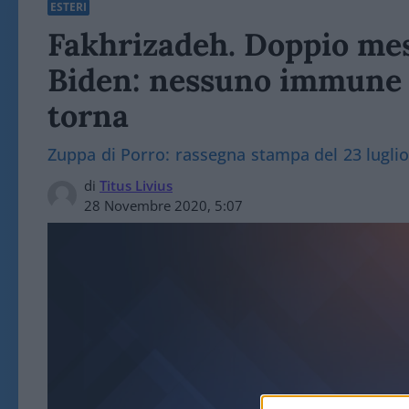
ESTERI
Fakhrizadeh. Doppio mes
Biden: nessuno immune e
torna
Zuppa di Porro: rassegna stampa del 23 lugli
di
Titus Livius
28 Novembre 2020, 5:07