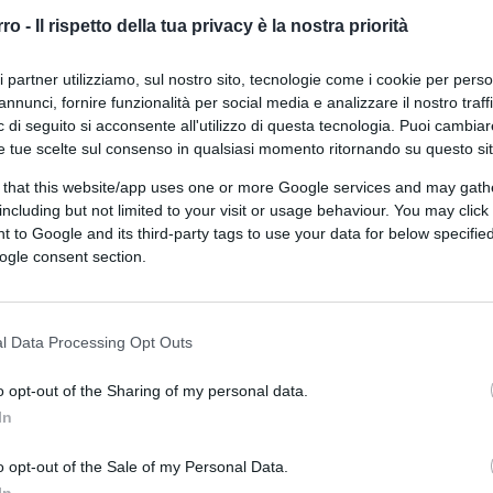
 QUOTIDIANO
rro -
Il rispetto della tua privacy è la nostra priorità
ri partner utilizziamo, sul nostro sito, tecnologie come i cookie per pers
annunci, fornire funzionalità per social media e analizzare il nostro traff
 di seguito si acconsente all'utilizzo di questa tecnologia. Puoi cambiar
e tue scelte sul consenso in qualsiasi momento ritornando su questo si
 that this website/app uses one or more Google services and may gath
including but not limited to your visit or usage behaviour. You may click 
 to Google and its third-party tags to use your data for below specifi
ogle consent section.
CLICCA QUI
l Data Processing Opt Outs
o opt-out of the Sharing of my personal data.
inistero della difesa iraniano hanno
In
d, è stato ucciso Mohsen Fakhrizadeh,
 Fakhrizadeh era noto tra gli esperti per il
o opt-out of the Sale of my Personal Data.
 segreto
Amad
e
SPND
ed era stato nominato