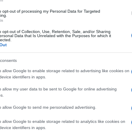
In
u, quando presentò alla stampa ciò che il
to opt-out of processing my Personal Data for Targeted
 migliaia di file sul programma nucleare
ing.
In
lando tra l’altro l’esistenza di un
iarato, non lontano dalla capitale.
o opt-out of Collection, Use, Retention, Sale, and/or Sharing
ersonal Data that Is Unrelated with the Purposes for which it
lected.
Out
nistro degli esteri Zarif ha parlato di “serie
consents
endetta, su
Twitter
, il consigliere militare
o allow Google to enable storage related to advertising like cookies on
sein Dehghan. Nessun commento dal
evice identifiers in apps.
twittato la notizia dell’uccisione. Di
ltro colpo durissimo alle capacità e alle
o allow my user data to be sent to Google for online advertising
s.
to allow Google to send me personalized advertising.
abilmente non sapremo mai con certezza
a sua uccisione? Le indicazioni sono almeno
o allow Google to enable storage related to analytics like cookies on
evice identifiers in apps.
rezza, è un colabrodo. Il regime iraniano