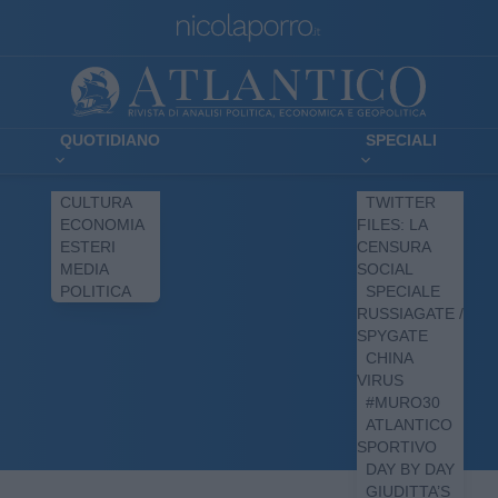
QUOTIDIANO
SPECIALI
CULTURA
TWITTER
ECONOMIA
FILES: LA
ESTERI
CENSURA
MEDIA
SOCIAL
POLITICA
SPECIALE
RUSSIAGATE /
SPYGATE
CHINA
VIRUS
#MURO30
ATLANTICO
SPORTIVO
DAY BY DAY
GIUDITTA’S