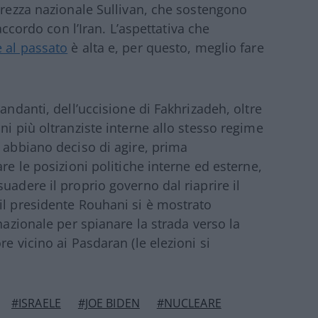
curezza nazionale Sullivan, che sostengono
’accordo con l’Iran. L’aspettativa che
e al passato
è alta e, per questo, meglio fare
andanti, dell’uccisione di Fakhrizadeh, oltre
ni più oltranziste interne allo stesso regime
e abbiano deciso di agire, prima
re le posizioni politiche interne ed esterne,
uadere il proprio governo dal riaprire il
il presidente Rouhani si è mostrato
nazionale per spianare la strada verso la
e vicino ai Pasdaran (le elezioni si
#ISRAELE
#JOE BIDEN
#NUCLEARE