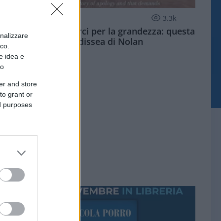
CULTURA
3.3k
Dobbiamo scusarci per la grandezza: questa
onalizzare
è l'Odissea di Nolan
ico.
e idea e
to
er and store
to grant or
ed purposes