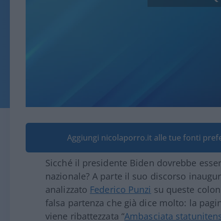
Aggiungi nicolaporro.it alle tue fonti pre
Sicché il presidente Biden dovrebbe essere
nazionale? A parte il suo discorso inaugur
analizzato
Federico Punzi
su queste colonn
falsa partenza che già dice molto: la pag
viene ribattezzata “
Ambasciata statunitens