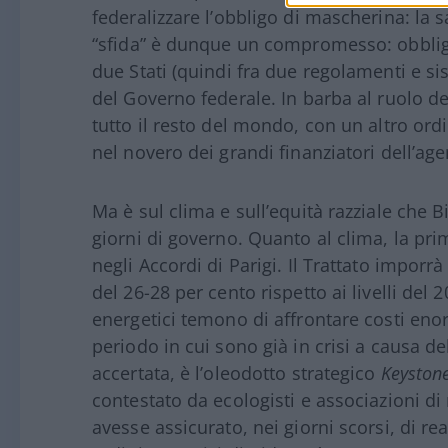
federalizzare l’obbligo di mascherina: la sa
“sfida” è dunque un compromesso: obbligo 
due Stati (quindi fra due regolamenti e si
del Governo federale. In barba al ruolo de
tutto il resto del mondo, con un altro or
nel novero dei grandi finanziatori dell’age
Ma è sul clima e sull’equità razziale che B
giorni di governo. Quanto al clima, la pri
negli Accordi di Parigi. Il Trattato imporrà
del 26-28 per cento rispetto ai livelli del 
energetici temono di affrontare costi en
periodo in cui sono già in crisi a causa d
accertata, è l’oleodotto strategico
Keyston
contestato da ecologisti e associazioni d
avesse assicurato, nei giorni scorsi, di rea