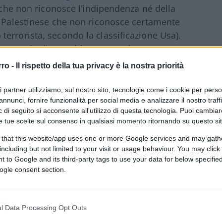
e che non riconosce l’indipendenza né della
à Palestinese che non riconosce certamente
errorista, secondo la classificazione Usa).
 un paio d’ore, ed è tornata ad essere
on l’hanno presa benissimo. Difficile che
rro -
Il rispetto della tua privacy è la nostra priorità
ai nella politica romana, oppure solo una
nque un segnale su come viene inteso il
ri partner utilizziamo, sul nostro sito, tecnologie come i cookie per pers
annunci, fornire funzionalità per social media e analizzare il nostro traff
ne.
 di seguito si acconsente all'utilizzo di questa tecnologia. Puoi cambiar
e tue scelte sul consenso in qualsiasi momento ritornando su questo si
 that this website/app uses one or more Google services and may gath
l’alleanza con il Regno Unito ed è
including but not limited to your visit or usage behaviour. You may click 
cosa, Biden ha “esiliato” dallo Studio
 to Google and its third-party tags to use your data for below specifi
ogle consent section.
quattro anni che aveva sorvegliato la
fatto, sollevando non poche critiche sia in
, allora sindaco di Londra, aveva risposto
l Data Processing Opt Outs
 ovviamente stato accusato di razzismo).