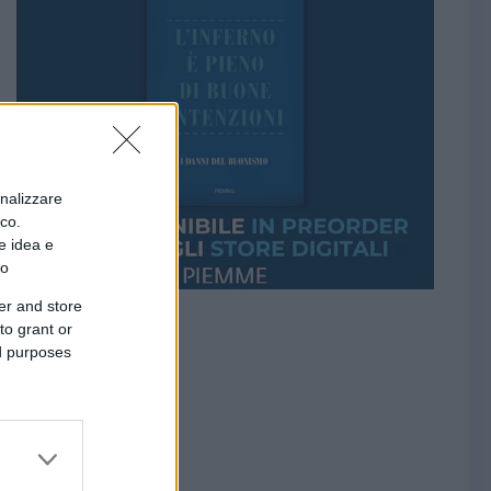
onalizzare
ico.
e idea e
to
er and store
to grant or
ed purposes