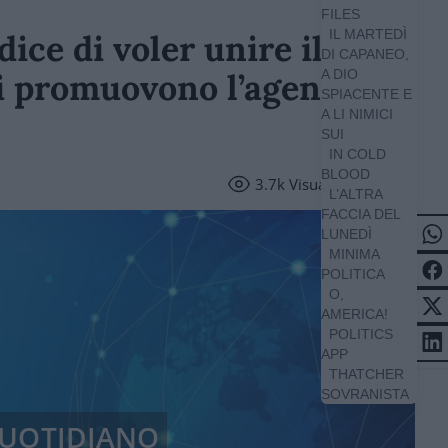
FILES
IL MARTEDÌ
dice di voler unire il
DI CAPANEO,
ti promuovono l’agenda
A DIO
SPIACENTE E
A LI NIMICI
SUI
IN COLD
BLOOD
3.7k
Visualizzazioni
L’ALTRA
FACCIA DEL
LUNEDÌ
MINIMA
POLITICA
O,
AMERICA!
POLITICS
APP
THATCHER
SOVRANISTA
 QUOTIDIANO