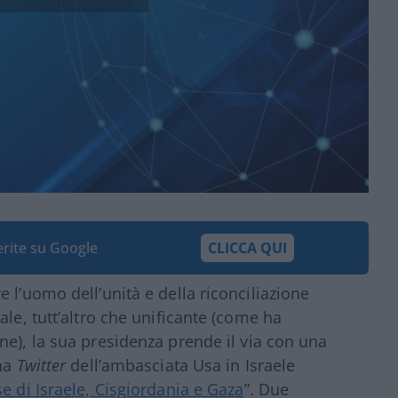
ferite su Google
CLICCA QUI
 l’uomo dell’unità e della riconciliazione
ale, tutt’altro che unificante (come ha
e), la sua presidenza prende il via con una
ina
Twitter
dell’ambasciata Usa in Israele
e di Israele, Cisgiordania e Gaza
”. Due