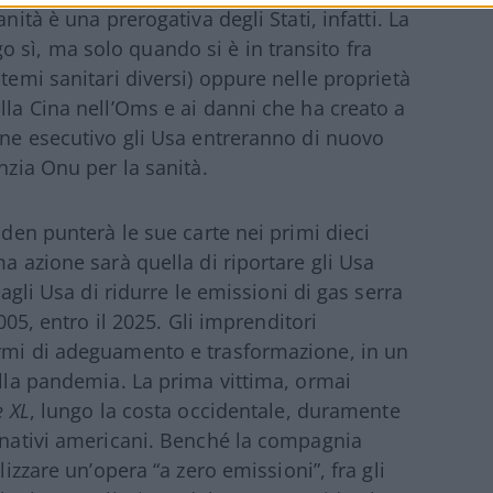
nità è una prerogativa degli Stati, infatti. La
sì, ma solo quando si è in transito fra
stemi sanitari diversi) oppure nelle proprietà
lla Cina nell’Oms e ai danni che ha creato a
dine esecutivo gli Usa entreranno di nuovo
nzia Onu per la sanità.
iden punterà le sue carte nei primi dieci
ma azione sarà quella di riportare gli Usa
 agli Usa di ridurre le emissioni di gas serra
2005, entro il 2025. Gli imprenditori
ormi di adeguamento e trasformazione, in un
ella pandemia. La prima vittima, ormai
e XL
, lungo la costa occidentale, duramente
i nativi americani. Benché la compagnia
lizzare un’opera “a zero emissioni”, fra gli