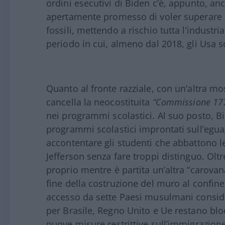
ordini esecutivi di Biden c’è, appunto, an
apertamente promesso di voler superare 
fossili, mettendo a rischio tutta l’industri
periodo in cui, almeno dal 2018, gli Usa s
Quanto al fronte razziale, con un’altra m
cancella la neocostituita
“Commissione 17
nei programmi scolastici. Al suo posto, Bi
programmi scolastici improntati sull’eguag
accontentare gli studenti che abbattono 
Jefferson senza fare troppi distinguo. Oltr
proprio mentre è partita un’altra “carovan
fine della costruzione del muro al confine 
accesso da sette Paesi musulmani consider
per Brasile, Regno Unito e Ue restano blo
nuove misure restrittive sull’immigrazione.