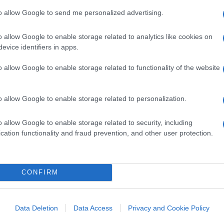
ati. “Il presidente eletto Biden sta
to allow Google to send me personalized advertising.
 la nostra nazione attraversa una crisi
o allow Google to enable storage related to analytics like cookies on
po di Gabinetto Ron Klain – Stiamo
evice identifiers in apps.
ngono e si sommano: la crisi del
Covid-19
, la
ica e la crisi razziale. Tutte e quattro le
o allow Google to enable storage related to functionality of the website
rimi dieci giorni di presidenza, il presidente
 per affrontare queste quattro crisi, per
o allow Google to enable storage related to personalization.
rreversibili e per ripristinare il prestigio
come “crisi”, gli atti straordinari
o allow Google to enable storage related to security, including
cation functionality and fraud prevention, and other user protection.
CONFIRM
 (apparentemente secondaria e doverosa)
consiste nell’imporre l’obbligo di
roprietà federali e nei viaggi fra Stati. Già
Data Deletion
Data Access
Privacy and Cookie Policy
ntestato al suo rivale democratico l’idea di