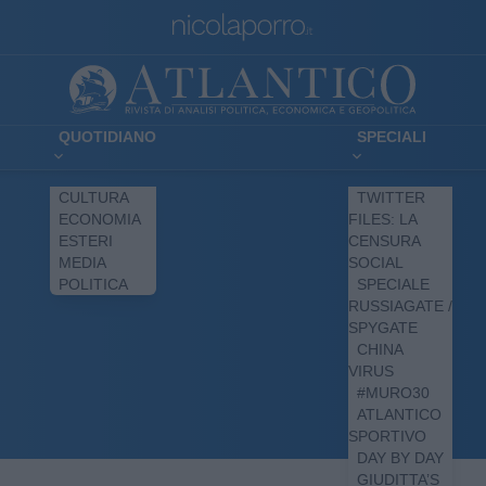
QUOTIDIANO
SPECIALI
CULTURA
TWITTER
ECONOMIA
FILES: LA
ESTERI
CENSURA
MEDIA
SOCIAL
POLITICA
SPECIALE
RUSSIAGATE /
SPYGATE
CHINA
VIRUS
#MURO30
ATLANTICO
SPORTIVO
DAY BY DAY
GIUDITTA’S