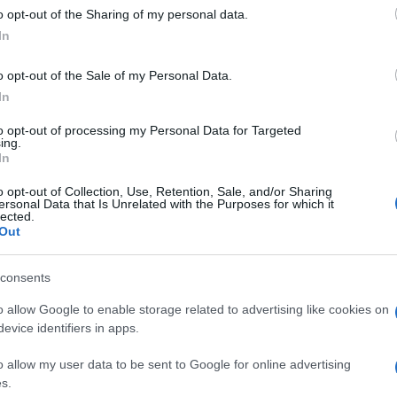
 vincitore della guerra contro il nazismo è
o opt-out of the Sharing of my personal data.
lmente per timore. Perché le statue di
In
to nei pressi del Parlamento, sono state
o opt-out of the Sale of my Personal Data.
te del movimento
Black Lives Matter
, che
In
ico. Con una campagna terzomondista che
 stata eclissata da episodi a lui
to opt-out of processing my Personal Data for Targeted
ing.
le carestia del Bangladesh, e in generale
In
nnico, oggi vista come inaccettabile
o opt-out of Collection, Use, Retention, Sale, and/or Sharing
 sua rimozione è dunque un tributo a
ersonal Data that Is Unrelated with the Purposes for which it
lected.
stesso Studio Ovale, sono stati trasferiti i
Out
i civili: Rosa Parks, Robert Kennedy, Eleanor
consents
o allow Google to enable storage related to advertising like cookies on
on le istituzioni sovranazionali che la
evice identifiers in apps.
io radicale. Prima di tutto nel metodo: una
o allow my user data to be sent to Google for online advertising
 lascia intendere che la legge sarà emanata
s.
troppe discussioni o passaggi al Congresso,