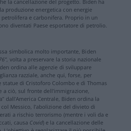
che la cancellazione del progetto. Biden ha
la produzione energetica con energie
a petrolifera e carbonifera. Proprio in un
ono diventati Paese esportatore di petrolio.
ossa simbolica molto importante, Biden
76”
, volta a preservare la storia nazionale
den ordina alle agenzie di sviluppare
lianza razziale, anche qui, forse, per
le statue di Cristoforo Colombo e di Thomas
e a ciò, sul fronte dell’immigrazione,
a” dall’America Centrale, Biden ordina la
col Messico, l’abolizione del divieto di
ati a rischio terrorismo (mentre i voli da e
ccati, causa
Covid
) e la cancellazione delle
 L’obiettivo è regolarizzare il più possibile