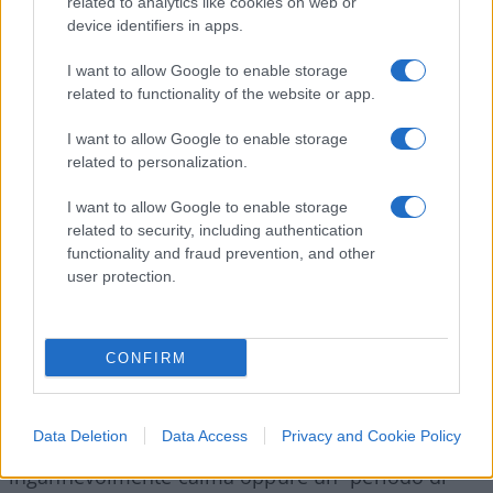
related to analytics like cookies on web or
simultanee nell’Indo-Pacifico e in Europa. Segnali
device identifiers in apps.
chiari arrivano in questo senso da Pechino e
I want to allow Google to enable storage
Mosca, che starebbero avendo contatti
related to functionality of the website or app.
diplomatici per concordare una strategia anti-
occidentale.
I want to allow Google to enable storage
related to personalization.
I want to allow Google to enable storage
related to security, including authentication
A Bruxelles gli esperti ipotizzano che se la Russia
functionality and fraud prevention, and other
agirà, lo farà con l’uso della strategia a lei più
user protection.
congeniale: inganno, disinformazione,
disgregazione, destabilizzazione e distruzione
(persino effettiva). Teatro perfetto potrebbe essere
CONFIRM
di nuovo l’Ucraina. Come in passato, il periodo
immediatamente precedente a tali azioni
Data Deletion
Data Access
Privacy and Cookie Policy
potrebbe coincidere con una stagione
ingannevolmente calma oppure un “periodo di