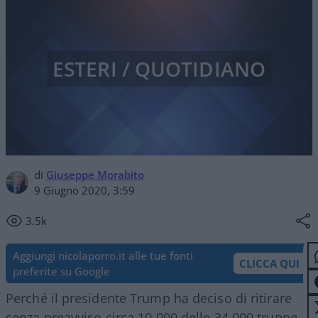
ESTERI / QUOTIDIANO
di
Giuseppe Morabito
9 Giugno 2020, 3:59
3.5k
Aggiungi nicolaporro.it alle tue fonti
CLICCA QUI
preferite su Google
Perché il presidente Trump ha deciso di ritirare
senza preavviso circa 10.000 delle 34.000 truppe