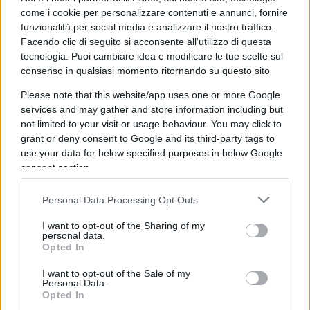
Da parte sua il presidente Putin si trova di nuovo
come i cookie per personalizzare contenuti e annunci, fornire
funzionalità per social media e analizzare il nostro traffico.
di fronte a una difficile situazione interna e ha, da
Facendo clic di seguito si acconsente all'utilizzo di questa
poco, dichiarato lo stato di emergenza da
Covid-
tecnologia. Puoi cambiare idea e modificare le tue scelte sul
19
. L’esportazione di idrocarburi russi è stata
consenso in qualsiasi momento ritornando su questo sito
paralizzata dal crollo del prezzo del petrolio e del
Please note that this website/app uses one or more Google
gas ed è improbabile che si riprenda a breve
services and may gather and store information including but
considerando la crisi delle industrie europee che
not limited to your visit or usage behaviour. You may click to
grant or deny consent to Google and its third-party tags to
hanno bisogno di energia elettrica per funzionare
use your data for below specified purposes in below Google
e, in parte, l’arrivo della stagione calda.
Gazprom
,
consent section.
al momento in deficit, da sola contribuisce a più
del 5 per cento del Pil russo. Mantenere operative
Personal Data Processing Opt Outs
le forze armate russe ha costi elevati e se
I want to opt-out of the Sharing of my
l’economia di Mosca continuerà a declinare sarà
personal data.
Opted In
difficile sostenerle. Anche se Putin sta perdendo
parte della sua popolarità in casa propria,
I want to opt-out of the Sale of my
Personal Data.
potrebbe farsi forza del deterioramento, negli
Opted In