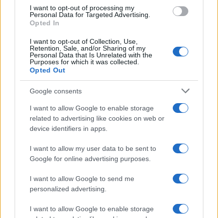
ultimi mesi, delle relazioni tra Pechino e
I want to opt-out of processing my
Washington. Il deterioramento è dovuto alla
Personal Data for Targeted Advertising.
Opted In
minacciata politica del Partito comunista cinese
volta a porre fine al modello “un Paese, due
I want to opt-out of Collection, Use,
Retention, Sale, and/or Sharing of my
sistemi” ad Hong Kong, che potrebbe comportare
Personal Data that Is Unrelated with the
Purposes for which it was collected.
di fatto l’occupazione militare della ex colonia
Opted Out
britannica. Un avvertimento anche alla
Google consents
democratica Taiwan di non cercare la secessione
anche formale dopo quella esistente, di fatto, dal
I want to allow Google to enable storage
Dopoguerra.
related to advertising like cookies on web or
device identifiers in apps.
Come già da qualche tempo discusso in ambienti
I want to allow my user data to be sent to
Google for online advertising purposes.
Nato, con gli Stati Uniti concentrati sulle elezioni
presidenziali e l’Europa, come appena accennato,
I want to allow Google to send me
impotente, la seconda metà di quest’anno
personalized advertising.
potrebbe essere l’occasione perfetta per Pechino e
I want to allow Google to enable storage
Mosca di sostenersi a vicenda creando crisi