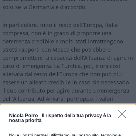
solo se la Germania è d’accordo.
In particolare, tutto il resto dell’Europa, Italia
compresa, non è in grado di proporre una
deterrenza credibile e molti stati intrattengono
stretti rapporti con Mosca che potrebbero
compromettere la capacità dell’Alleanza di agire in
caso di emergenza. La Turchia, poi, è ora così
alienata dal resto dell’Europa che non può più
essere un alleato credibile in caso sia necessario
il suo contributo per agire durante un’emergenza
dell’Alleanza. Ad Ankara, purtroppo, i valori
democratici fondanti della Nato sono divenuti “un
optional
fastidioso”.
Nicola Porro -
Il rispetto della tua privacy è la
nostra priorità
Noi e i nostri partner utilizziamo, sul nostro sito, tecnologie