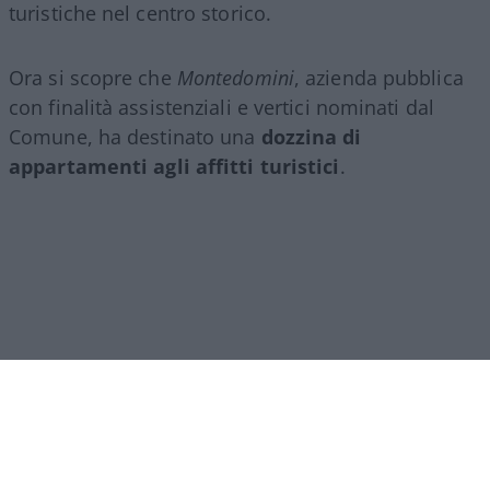
turistiche nel centro storico.
Ora si scopre che
Montedomini
, azienda pubblica
con finalità assistenziali e vertici nominati dal
Comune, ha destinato una
dozzina di
appartamenti agli affitti turistici
.