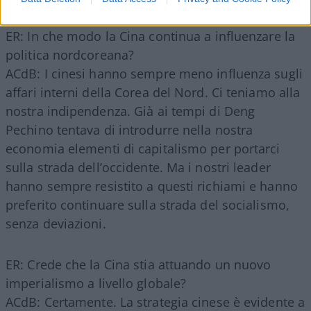
ER: In che modo la Cina continua a influenzare la
politica nordcoreana?
ACdB: I cinesi hanno sempre meno influenza sugli
affari interni della Corea del Nord. Ci teniamo alla
nostra indipendenza. Già ai tempi di Deng
Pechino tentava di introdurre nella nostra
economia elementi di capitalismo per portarci
sulla strada dell’occidente. Ma i nostri leader
hanno sempre resistito a questi richiami e hanno
preferito continuare sulla strada del socialismo,
senza deviazioni.
ER: Crede che la Cina stia attuando un nuovo
imperialismo a livello globale?
ACdB: Certamente. La strategia cinese è evidente a