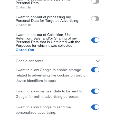
Personal Data.
ACdB: Politicamente parlerei di continuità rispetto
Opted In
a Kim Jong-il, con il rafforzamento degli organi di
I want to opt-out of processing my
sicurezza nazionale e di difesa, visto che la
Personal Data for Targeted Advertising.
contesa nucleare con gli Stati Uniti rimane in
Opted In
pieno svolgimento. Dal punto di vista economico
I want to opt-out of Collection, Use,
vediamo oggi i risultati di due decenni di sviluppo
Retention, Sale, and/or Sharing of my
Personal Data that Is Unrelated with the
autarchico, con l’obiettivo di consolidare
Purposes for which it was collected.
Opted Out
l’industria nazionale e riconvertire le campagne a
coltivazioni che garantiscano l’alimentazione della
Google consents
popolazione.
I want to allow Google to enable storage
related to advertising like cookies on web or
device identifiers in apps.
ER: Che cambiamenti ha promosso Kim Jong-un in
campo economico?
I want to allow my user data to be sent to
ACdB: Posso citare a titolo di esempio due aspetti
Google for online advertising purposes.
significativi che hanno aumentato la prosperità
I want to allow Google to send me
del Paese. DaL 2007 le industrie nordcoreane, pur
personalized advertising.