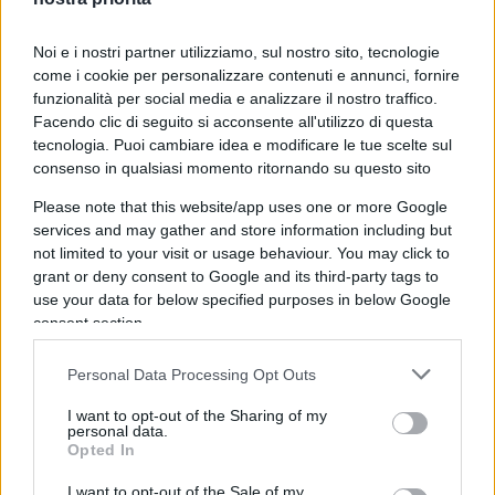
ACdB: Non esiste una linea successoria
Noi e i nostri partner utilizziamo, sul nostro sito, tecnologie
semplicemente perché sarebbe di competenza
come i cookie per personalizzare contenuti e annunci, fornire
dell’Assemblea del Popolo eleggere il nuovo
funzionalità per social media e analizzare il nostro traffico.
leader. Sono i 687 deputati del nostro organo
Facendo clic di seguito si acconsente all'utilizzo di questa
legislativo, in quanto rappresentanti della
tecnologia. Puoi cambiare idea e modificare le tue scelte sul
consenso in qualsiasi momento ritornando su questo sito
nazione, gli incaricati di assumere questa
decisione. Kim Yo-jong, che conosco
Please note that this website/app uses one or more Google
services and may gather and store information including but
personalmente, è un’eccellente persona, la cui
not limited to your visit or usage behaviour. You may click to
fedeltà alla linea e all’ideologia del Partito e dello
grant or deny consent to Google and its third-party tags to
Stato è comprovata. Ma la scelta non dipende
use your data for below specified purposes in below Google
tanto da vincoli famigliari, quanto dalla volontà
consent section.
popolare.
Personal Data Processing Opt Outs
I want to opt-out of the Sharing of my
personal data.
ER: Qual è la situazione politica ed economica
Opted In
della Corea del Nord oggi?
I want to opt-out of the Sale of my