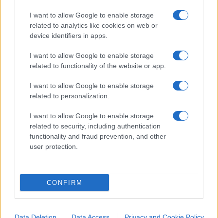
producendo esclusivamente per il popolo a cui
vanno tutti i benefici, sono gestite secondo
I want to allow Google to enable storage
related to analytics like cookies on web or
principi manageriali per cui se un’azienda è in
device identifiers in apps.
perdita ne viene decretata la chiusura. Il controllo
statale si mantiene nella sua totalità ma si
I want to allow Google to enable storage
related to functionality of the website or app.
tengono in conto elementi economici che prima
non si consideravano. Con Kim Jong-un è stato
I want to allow Google to enable storage
dato un impulso decisivo a questi fattori. In
related to personalization.
campo agricolo l’introduzione massiva della
I want to allow Google to enable storage
coltivazione della patata ha rappresentato un
related to security, including authentication
cambiamento fondamentale nella dieta dei
functionality and fraud prevention, and other
nordcoreani, grazie all’introduzione di un sistema
user protection.
di serre e aziende agricole dedicate a questo
prodotto. Se lei va in un albergo di Pyongyang
CONFIRM
oggi troverà venti piatti diversi a base di patate,
cosa impensabile fino a 15-20 anni fa.
Data Deletion
Data Access
Privacy and Cookie Policy