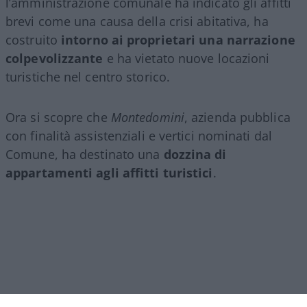
l’amministrazione comunale ha indicato gli affitti
brevi come una causa della crisi abitativa, ha
costruito
intorno ai proprietari una narrazione
colpevolizzante
e ha vietato nuove locazioni
turistiche nel centro storico.
Ora si scopre che
Montedomini
, azienda pubblica
con finalità assistenziali e vertici nominati dal
Comune, ha destinato una
dozzina di
appartamenti agli affitti turistici
.