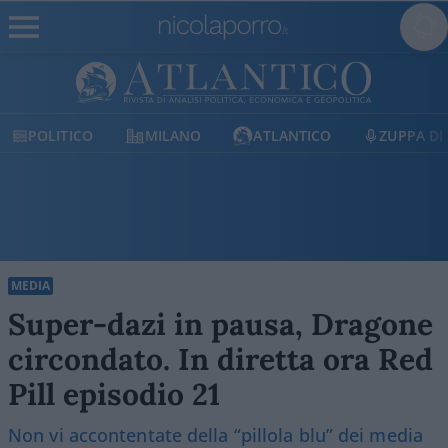
POLITICO
MILANO
ATLANTICO
ZUPPA DI
MEDIA
Super-dazi in pausa, Dragone
circondato. In diretta ora Red
Pill episodio 21
Non vi accontentate della “pillola blu” dei media