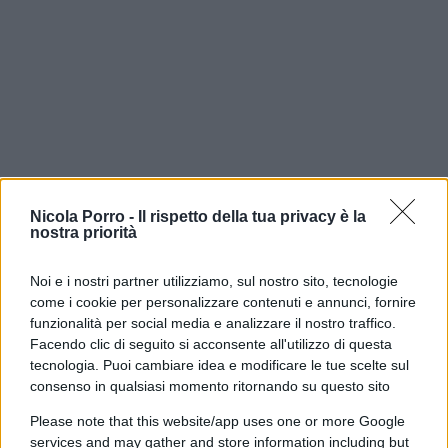
Nicola Porro -
Il rispetto della tua privacy è la
nostra priorità
Noi e i nostri partner utilizziamo, sul nostro sito, tecnologie
Quindi anche i DSA sono moderati di sinistra?
come i cookie per personalizzare contenuti e annunci, fornire
Quando si legge, nei programmi dei candidati da
funzionalità per social media e analizzare il nostro traffico.
loro sostenuti, che vogliono la patrimoniale,
in
Facendo clic di seguito si acconsente all'utilizzo di questa
Italia non fa alcun effetto
: anche la nostra
tecnologia. Puoi cambiare idea e modificare le tue scelte sul
consenso in qualsiasi momento ritornando su questo sito
sinistra e
persino qualche “liberale”
la vorrebbe
imporre. Quando si legge che vogliono la sanità
Please note that this website/app uses one or more Google
services and may gather and store information including but