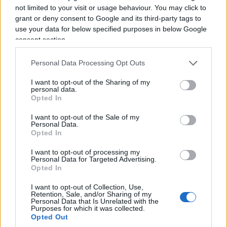
pubblica per tutti, beh… da noi c’è già. Quando si
not limited to your visit or usage behaviour. You may click to
legge che vogliono eliminare ogni sostegno a
grant or deny consent to Google and its third-party tags to
Israele: in Italia anche il governo di centrodestra
use your data for below specified purposes in below Google
consent section.
vanta di
aver sospeso nuovi contratti
di
cooperazione militare con lo Stato ebraico, dopo
Personal Data Processing Opt Outs
che questo ha subito il pogrom del 7 Ottobre.
I want to opt-out of the Sharing of my
personal data.
Gli obiettivi del DSA
Opted In
I want to opt-out of the Sale of my
Ma allora non sono comunisti? Per ora no, ma
Personal Data.
Opted In
vorrebbero esserlo. Per ora no, perché comunque
si muovono nella politica americana, in un
I want to opt-out of processing my
Personal Data for Targeted Advertising.
contesto fortemente liberale e decentrato, molto
Opted In
più che nei più liberi Paesi europei. E quindi
I want to opt-out of Collection, Use,
devono limitarsi a proporre quel che si può
Retention, Sale, and/or Sharing of my
Personal Data that Is Unrelated with the
introdurre subito, considerando gli attuali rapporti
Purposes for which it was collected.
di forze. Però, lasciandoli fare,
punterebbero alla
Opted Out