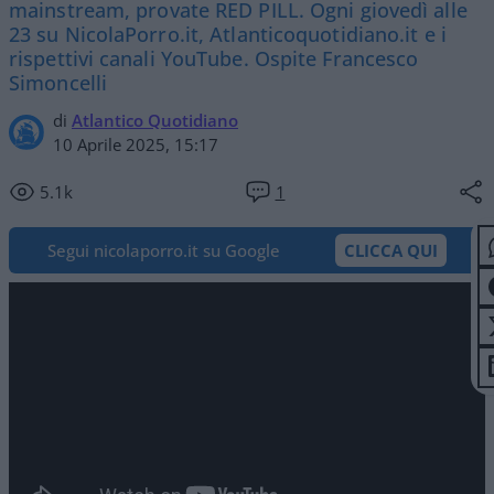
mainstream, provate RED PILL. Ogni giovedì alle
23 su NicolaPorro.it, Atlanticoquotidiano.it e i
rispettivi canali YouTube. Ospite Francesco
Simoncelli
di
Atlantico Quotidiano
10 Aprile 2025, 15:17
5.1k
1
Segui nicolaporro.it su Google
CLICCA QUI