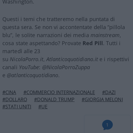
Washington.
Questi i temi che tratteremo nella puntata di
questa sera. Se non vi accontentate della “pillola
blu”, le solite narrazioni dei media
mainstream
,
cosa state aspettando? Provate
Red Pill
. Tutti i
martedì alle 23
su
NicolaPorro.it
,
Atlanticoquotidiano.it
e i rispettivi
canali
YouTube
:
@NicolaPorroZuppa
e
@atlanticoquotidiano
.
#CINA
#COMMERCIO INTERNAZIONALE
#DAZI
#DOLLARO
#DONALD TRUMP
#GIORGIA MELONI
#STATI UNITI
#UE
1