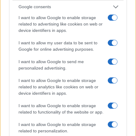
rivoluzione comunista
. Lo dicono e lo scrivono
Google consents
apertamente.
I want to allow Google to enable storage
related to advertising like cookies on web or
device identifiers in apps.
I want to allow my user data to be sent to
Google for online advertising purposes.
I want to allow Google to send me
personalized advertising.
I want to allow Google to enable storage
related to analytics like cookies on web or
device identifiers in apps.
I want to allow Google to enable storage
related to functionality of the website or app.
Sul giornale online
The Free Press
, l’ex politico dei
DSA
Jake Altman
, lo spiega in un
editoriale molto
I want to allow Google to enable storage
chiaro
, in cui si limita a citare fonti aperte, come
related to personalization.