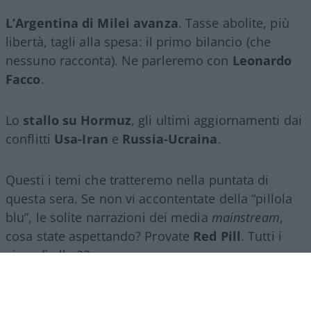
L’Argentina di Milei avanza
. Tasse abolite, più
libertà, tagli alla spesa: il primo bilancio (che
nessuno racconta). Ne parleremo con
Leonardo
Facco
.
Lo
stallo su Hormuz
, gli ultimi aggiornamenti dai
conflitti
Usa-Iran
e
Russia-Ucraina
.
Questi i temi che tratteremo nella puntata di
questa sera. Se non vi accontentate della “pillola
blu”, le solite narrazioni dei media
mainstream
,
cosa state aspettando? Provate
Red Pill
. Tutti i
giovedì alle 23
su
NicolaPorro.it
,
Atlanticoquotidiano.it
e i rispettivi
canali
YouTube
:
@NicolaPorroZuppa
e
@atlanticoquotidiano
.