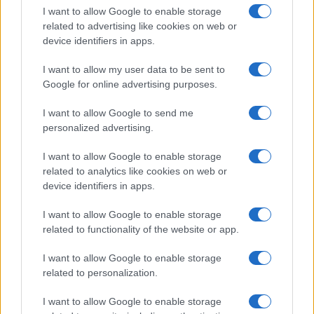
I want to allow Google to enable storage
decisamente impopolari, senza farsi trascinare in
related to advertising like cookies on web or
nuovi conflitti. Il problema, come spesso accade,
device identifiers in apps.
potrebbe emergere dalle conseguenze non
I want to allow my user data to be sent to
intenzionali. Soprattutto nel confronto con
Google for online advertising purposes.
Teheran,
come abbiamo scritto su
Atlantico
, voler
a tutti i costi evitare una risposta militare oggi
I want to allow Google to send me
personalized advertising.
potrebbe incoraggiare il regime iraniano nella sua
escalation di provocazioni, fino al punto di
I want to allow Google to enable storage
ritrovarsi proprio in piena campagna elettorale
related to analytics like cookies on web or
con una nuova provocazione, forse persino un
device identifiers in apps.
attacco a uomini e mezzi Usa, che metterebbe
I want to allow Google to enable storage
Trump di fronte alla scomoda alternativa tra non
related to functionality of the website or app.
reagire, mostrandosi debole, e rischiare un
I want to allow Google to enable storage
conflitto armato a quel punto su larga scala.
related to personalization.
I want to allow Google to enable storage