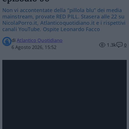
Non vi accontentate della “pillola blu” dei media
mainstream, provate RED PILL. Stasera alle 22 su
NicolaPorro.it, Atlanticoquotidiano.it e i rispettivi
canali YouTube. Ospite Leonardo Facco
di
Atlantico Quotidiano
1.3k
0
6 Agosto 2026, 15:52