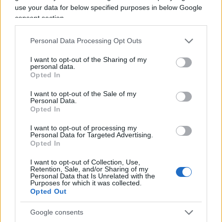
use your data for below specified purposes in below Google
ha voluti indietro, hanno detto teneteveli! Ho detto
consent section.
no, vi abbiamo fatto un gran favore e ora volete che
siano tenuti in prigioni americane ad un costo
Personal Data Processing Opt Outs
enorme… Sono vostri, processateli. Hanno detto
I want to opt-out of the Sharing of my
ancora no, pensando, come sempre, che gli Usa siano
personal data.
Opted In
i fessi, sulla Nato, sul commercio, su tutto…”.
I want to opt-out of the Sale of my
Personal Data.
Opted In
I want to opt-out of processing my
Personal Data for Targeted Advertising.
È chiaro, come dimostra anche la decisione di non
Opted In
rispondere militarmente al proditorio attacco
I want to opt-out of Collection, Use,
iraniano ai maggiori impianti petroliferi sauditi,
Retention, Sale, and/or Sharing of my
Personal Data that Is Unrelated with the
che Trump vuole entrare nella campagna
Purposes for which it was collected.
Opted Out
elettorale per le presidenziali 2020 offrendo agli
americani segni tangibili di uscita degli Usa dalle
Google consents
“endless wars”
(Afghanistan e Siria), ormai