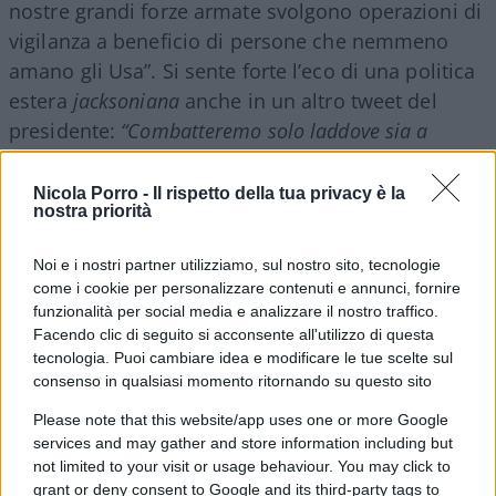
nostre grandi forze armate svolgono operazioni di
vigilanza a beneficio di persone che nemmeno
amano gli Usa”. Si sente forte l’eco di una politica
estera
jacksoniana
anche in un altro tweet del
presidente:
“Combatteremo solo laddove sia a
nostro vantaggio, e solo per vincere”
.
Nicola Porro -
Il rispetto della tua privacy è la
nostra priorità
Forte è anche l’irritazione di Trump per la latitanza
Noi e i nostri partner utilizziamo, sul nostro sito, tecnologie
dei Paesi europei, a partire da Francia e
come i cookie per personalizzare contenuti e annunci, fornire
funzionalità per social media e analizzare il nostro traffico.
Germania, che sanno solo alzare il ditino e
Facendo clic di seguito si acconsente all'utilizzo di questa
propinare ipocrite paternali:
tecnologia. Puoi cambiare idea e modificare le tue scelte sul
consenso in qualsiasi momento ritornando su questo sito
Please note that this website/app uses one or more Google
“Abbiamo velocemente sconfitto il 100 per cento del
services and may gather and store information including but
Califfato dell’Isis, catturando migliaia di militanti, la
not limited to your visit or usage behaviour. You may click to
gran parte provenienti dall’Europa. Ma l’Europa non li
grant or deny consent to Google and its third-party tags to