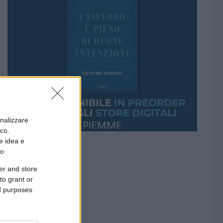
onalizzare
ico.
e idea e
to
er and store
to grant or
ed purposes