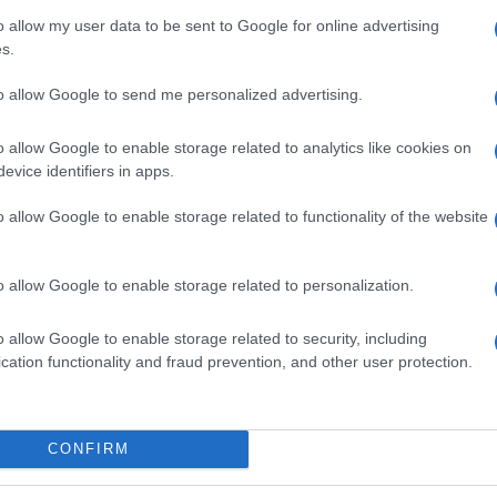
ienanmen anziché a Saxa Rubra, si
o allow my user data to be sent to Google for online advertising
ttiero stella polare della meglio gioventù
s.
, manca solo lo slogan:
“La Cina è vicina, dal
to allow Google to send me personalized advertising.
ntato dall’inviata, impeccabile almeno in
 legata a gaffa, ma per gli italiani a nodo
o allow Google to enable storage related to analytics like cookies on
Pechino, e il
Tg1
stellare non lo dimentica;
evice identifiers in apps.
he gli eredi di oggi, permeati dallo spirito
o allow Google to enable storage related to functionality of the website
 al loro popolo nella gestione della post
o allow Google to enable storage related to personalization.
seguito dagli italiani in America, dove c’è
o allow Google to enable storage related to security, including
dra Ocasio Cortez, idee e ricette a sinistra
cation functionality and fraud prevention, and other user protection.
Manhattan, che ha fatto non si sa bene
osso tutti tranne quel criminale cannibale
rla presidenta dell’America? Quindi
CONFIRM
lexandra, una che quanto a odio verso il
no alla “nostra” Rula Jebreal.