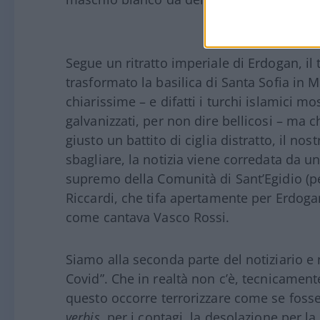
Segue un ritratto imperiale di Erdogan, il
trasformato la basilica di Santa Sofia in 
chiarissime – e difatti i turchi islamici m
galvanizzati, per non dire bellicosi – ma
giusto un battito di ciglia distratto, il nos
sbagliare, la notizia viene corredata da u
supremo della Comunità di Sant’Egidio (pe
Riccardi, che tifa apertamente per Erdoga
come cantava Vasco Rossi.
Siamo alla seconda parte del notiziario e
Covid”. Che in realtà non c’è, tecnicament
questo occorre terrorizzare come se fosse
verbis
, per i contagi, la desolazione per la