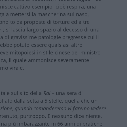
rnisce cattivo esempio, cioè respira, una
liga a mettersi la mascherina sul naso,
ondito da proposte di torture ed altre
ri; si lascia largo spazio al decesso di una
a di gravissime patologie pregresse cui il
rebbe potuto essere qualsiasi altro
ve mitopoiesi in stile cinese del ministro
ranza, il quale ammonisce severamente i
smo virale.
itale sul sito della
Rai
– una sera di
llato dalla setta a 5 stelle, quella che un
rmazione, quando comanderemo vi faremo vedere
tenuto, purtroppo. E nessuno dice niente,
ina più imbarazzante in 66 anni di pratiche