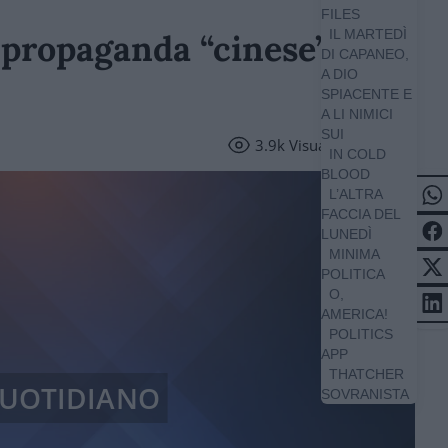
FILES
IL MARTEDÌ
 propaganda “cinese” del
DI CAPANEO,
A DIO
SPIACENTE E
A LI NIMICI
SUI
3.9k
Visualizzazioni
IN COLD
BLOOD
L’ALTRA
FACCIA DEL
LUNEDÌ
MINIMA
POLITICA
O,
AMERICA!
POLITICS
APP
THATCHER
QUOTIDIANO
SOVRANISTA