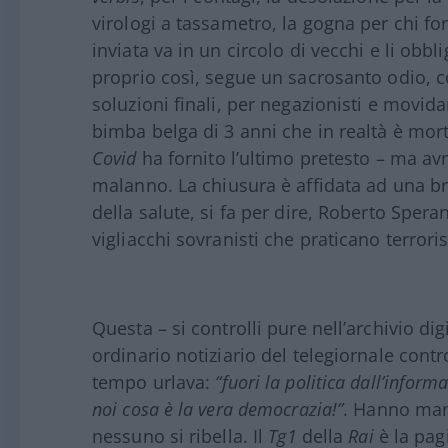
virologi a tassametro, la gogna per chi fo
inviata va in un circolo di vecchi e li obb
proprio così, segue un sacrosanto odio, c
soluzioni finali, per negazionisti e movida
bimba belga di 3 anni che in realtà è mort
Covid
ha fornito l’ultimo pretesto – ma av
malanno. La chiusura è affidata ad una bre
della salute, si fa per dire, Roberto Spe
vigliacchi sovranisti che praticano terrori
Questa – si controlli pure nell’archivio dig
ordinario notiziario del telegiornale contro
tempo urlava:
“fuori la politica dall’info
noi cosa è la vera democrazia!”
. Hanno man
nessuno si ribella. Il
Tg1
della
Rai
è la pag