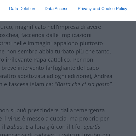
Data Deletion
Data Access
Privacy and Cookie Policy
 turco, magnificato nell’impresa di avere
Moschea, faccenda dalle implicazioni
ostrati nelle immagini appaiono piuttosto
 che non sembra abbia turbato più che tanto,
tro irrilevante Papa cattolico. Per non
n breve intervento farfugliante del capo
raltro spottizzata ad ogni edizione), Andrea
n e l’ascesa islamica:
“Basta che ci sia posto”
,
 non si può prescindere dalla “emergenza
e il virus è messo a cuccia, ma proprio per
 il
Babau
. E allora giù con il tifo,
apertis
 mancanza di cadaveri, i vaticini lugubri dei