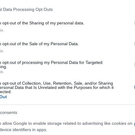
on occupava, comunque le controllava. A
l Data Processing Opt Outs
l’informazione di regime, il
Tg1
.
o opt-out of the Sharing of my personal data.
le 20, per la precisione quella di venerdì 24
In
passo. L’apertura è con una intervista, ma
o opt-out of the Sale of my Personal Data.
i Davide Casaleggio, il figlio
In
deceduto. In altri casi, lo si definirebbe un
me tanti: ma, per l’occasione, Davide
to opt-out of processing my Personal Data for Targeted
ing.
ssorbito la visionarietà del padre, uno che
In
perchè non ha niente da dire. L’intervista è
o opt-out of Collection, Use, Retention, Sale, and/or Sharing
uasi un quarto d’ora. Davide, il piccolo
ersonal Data that Is Unrelated with the Purposes for which it
lected.
 luna park, però illustrate come la scoperta
Out
e del vaccino anti-Covid. Tutte insieme.
consents
o allow Google to enable storage related to advertising like cookies on
izzante – quasi – per il Grande Timoniere
evice identifiers in apps.