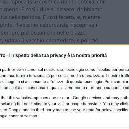
enza l’apocalisse cosmica non si poteva, che
to meno. E così i due si dissero: dobbiamo
ta nella politica. E così fecero, e, mentre
uinte, il vecchio cabarettista riscopriva il
e sempre più oceaniche nelle piazze.
”
, urlava il vecchio caratterista, e poi:
“Vi
e morti, siete zombi!”
. Ma il meglio, lo
, corrotti, merde, non vi crede nessuno, quando
rro -
Il rispetto della tua privacy è la nostra priorità
ta con la politica nelle notizie, tutto
ri partner utilizziamo, sul nostro sito, tecnologie come i cookie per pers
 che sai è falso, tutto quello che non sai è
annunci, fornire funzionalità per social media e analizzare il nostro traff
 di seguito si acconsente all'utilizzo di questa tecnologia. Puoi cambiar
e tue scelte sul consenso in qualsiasi momento ritornando su questo si
 that this website/app uses one or more Google services and may gath
including but not limited to your visit or usage behaviour. You may click 
e l’Italia è un manicomio, ma anche un
 to Google and its third-party tags to use your data for below specifi
ogle consent section.
etta non solo sbarcò alle elezioni: ma le
 dalle informazioni”
, prese ad occuparle una