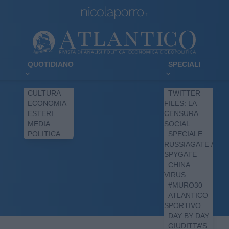
QUOTIDIANO
SPECIALI
CULTURA
TWITTER
ECONOMIA
FILES: LA
ESTERI
CENSURA
MEDIA
SOCIAL
POLITICA
SPECIALE
RUSSIAGATE /
SPYGATE
CHINA
VIRUS
#MURO30
ATLANTICO
SPORTIVO
DAY BY DAY
GIUDITTA’S