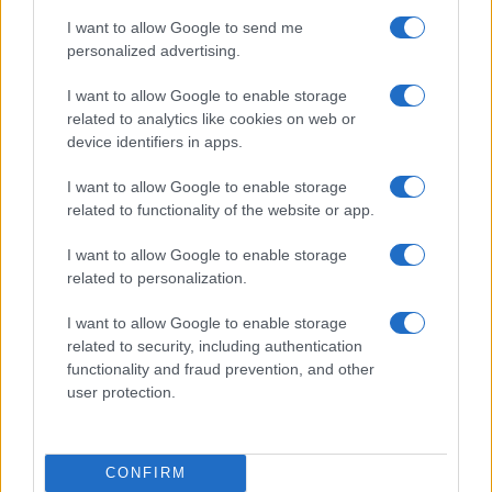
Con oltre il 55 per cento dei partiti presenti in
I want to allow Google to send me
Parlamento che si definiscono apertamente critici
personalized advertising.
verso l’Euro e l’Unione Europea, per la prima volta
dopo la Brexit, le elezioni in uno stato membro
I want to allow Google to enable storage
sono andate così male per Bruxelles. Il disincanto
related to analytics like cookies on web or
device identifiers in apps.
mostrato dai cittadini italiani verso il progetto
d’integrazione europea, e verso la moneta unica,
I want to allow Google to enable storage
suo più vivido esempio, sono la riprova del
related to functionality of the website or app.
sentimento Euro-critico diffuso nel paese. Non
I want to allow Google to enable storage
sono bastate la presidenza della BCE a Mario
related to personalization.
Draghi, il ruolo di Alto Rappresentate della politica
I want to allow Google to enable storage
estera e di difesa UE a Federica Mogherini, e
related to security, including authentication
ultima in termini di tempo, la presidenza del
functionality and fraud prevention, and other
Parlamento Europeo ad Antonio Tajani, a scalfire
user protection.
questo sentimento basato sulla percezione
economica che i cittadini italiani hanno dell’Euro e
dell’impoverimento sistematico che hanno subito.
CONFIRM