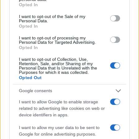
Opted In
Come scrivevamo nelle settimane precedenti su
I want to opt-out of the Sale of my
Atlantico
, la vera chiave di lettura delle elezioni è
Personal Data.
Opted In
stata la proposta economica delle due maggiori
forze politiche: con il centrodestra che
I want to opt-out of processing my
Personal Data for Targeted Advertising.
proponendo la flat tax ha guardato al nord del
Opted In
paese in ripresa economica e con un Pil superiore
I want to opt-out of Collection, Use,
ai livelli pre-crisi, ed il Movimento Cinque Stelle
Retention, Sale, and/or Sharing of my
Personal Data that Is Unrelated with the
che con il salario sociale si è rivolto al sud e a
Purposes for which it was collected.
quei cittadini delusi dalla crisi economica.
Opted Out
Risultato: un paese diviso in due a livello
Google consents
geografico, economico e politico.
I want to allow Google to enable storage
related to advertising like cookies on web or
device identifiers in apps.
Dulcis in fundo, sarebbe superficiale non definire
I want to allow my user data to be sent to
l’Euro il vero grande sconfitto di queste elezioni.
Google for online advertising purposes.