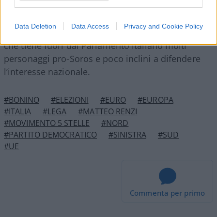
A poco è servito l’esperimento radical-chic di
Bonino e compagni che non è riuscito a superare
Data Deletion
Data Access
Privacy and Cookie Policy
la soglia di sbarramento fissata al 3 per cento e
che tiene fuori dal Parlamento italiano molti
personaggi pro-Soros e poco inclini a difendere
l’interesse nazionale.
#BONINO
#ELEZIONI
#EURO
#EUROPA
#ITALIA
#LEGA
#MATTEO RENZI
#MOVIMENTO 5 STELLE
#NORD
#PARTITO DEMOCRATICO
#SINISTRA
#SUD
#UE
Commenta per primo