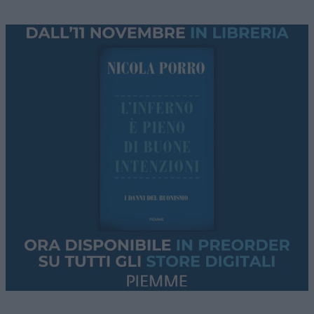
Assorbiti dal meriggiare pallido e assorto,
abbiamo lo stato d’animo adatto a tornare ad
occuparci di una zona del mondo che meriggia
tutto il giorno: lo
Stretto di Hormuz
. Ed il
negoziato in corso, fra Oman ed Iran.
Premessa: l’accordo Usa-Iran
Esso discende dal protocollo di intesa Usa-Iran
del giugno 2026, il cui paragrafo 5 recita: