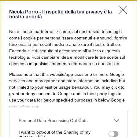
quali lo stop all’immigrazione e la flat tax.
Nicola Porro -
Il rispetto della tua privacy è la
nostra priorità
Dopo aver individuato i grandi vincitori, ora
Noi e i nostri partner utilizziamo, sul nostro sito, tecnologie
come i cookie per personalizzare contenuti e annunci, fornire
concentriamoci sui grandi sconfitti di queste
funzionalità per social media e analizzare il nostro traffico.
elezioni. Senza dubbio il centrosinistra italiano
Facendo clic di seguito si acconsente all'utilizzo di questa
esce ridimensionato da queste elezioni,
tecnologia. Puoi cambiare idea e modificare le tue scelte sul
raggiungendo il suo picco storico negativo, del
consenso in qualsiasi momento ritornando su questo sito
quale molti individuano come responsabile il
Please note that this website/app uses one or more Google
leader più arrogante della storia del
services and may gather and store information including but
not limited to your visit or usage behaviour. You may click to
centrosinistra. Matteo Renzi infatti, non contento
grant or deny consent to Google and its third-party tags to
della disfatta elettorale ha annunciato le sue
use your data for below specified purposes in below Google
dimissioni parziali dalla guida del Partito
consent section.
Democratico, volendo attendere l’elezione dei
Personal Data Processing Opt Outs
presidenti delle due Camere per imporre la sua
linea politica ai futuri gruppi parlamentari del Pd.
I want to opt-out of the Sharing of my
personal data.