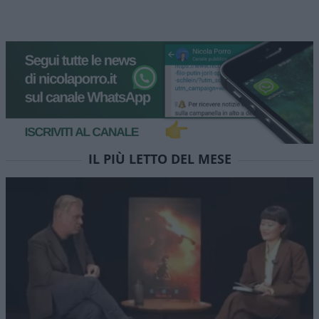
La trattativa su Hormuz e la
possibile via d’uscita per
l’Iran
Un accordo che salvi la faccia agli iraniani ma di
fatto senza compromettere né lo status di
Hormuz né la Convenzione UNCLOS. E la notizia è
che Teheran si sta piegando
di
Musso
1.8k
0
8 Agosto 2026, 5:59