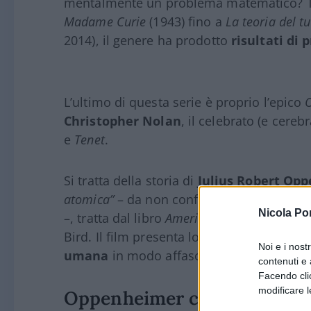
mentalmente un problema matematico? T
Madame Curie
(1943) fino a
La teoria del tu
2014), il genere ha prodotto
risultati di 
L’ultimo di questa serie è proprio l’epico
Christopher Nolan
, il celebrato (e cereb
e
Tenet
.
Si tratta della storia di
Julius Robert Op
atomica”
– da non confondere con
Edward
Nicola Po
–, tratta dal libro
American Prometheus,
la 
Bird. Il film presenta lo scienziato e la su
Noi e i nost
umana
in modo affascinante e avvincent
contenuti e 
Facendo clic
modificare l
Oppenheimer come Turing