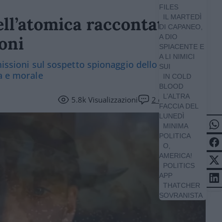
FILES
IL MARTEDÌ
ell’atomica raccontato da
DI CAPANEO,
oni
A DIO
SPIACENTE E
A LI NIMICI
missioni sul sospetto spionaggio dello scienziato
SUI
ca e morale
IN COLD
BLOOD
L’ALTRA
5.8k
Visualizzazioni
2
commenti
FACCIA DEL
LUNEDÌ
MINIMA
POLITICA
O,
AMERICA!
POLITICS
APP
THATCHER
SOVRANISTA