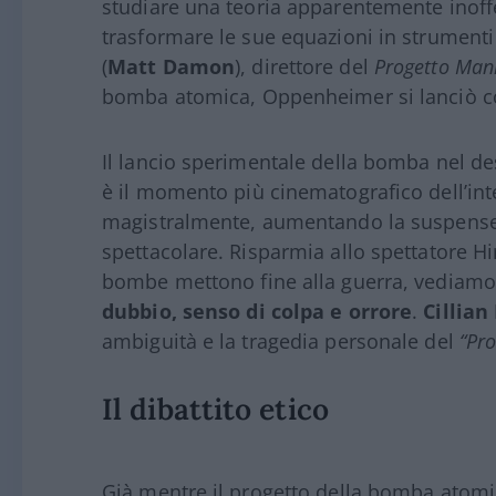
studiare una teoria apparentemente inoffe
trasformare le sue equazioni in strumenti
(
Matt Damon
), direttore del
Progetto Man
bomba atomica, Oppenheimer si lanciò c
Il lancio sperimentale della bomba nel d
è il momento più cinematografico dell’int
magistralmente, aumentando la suspense
spettacolare. Risparmia allo spettatore 
bombe mettono fine alla guerra, vediamo 
dubbio, senso di colpa e orrore
.
Cillia
ambiguità e la tragedia personale del
“Pr
Il dibattito etico
Già mentre il progetto della bomba atomic