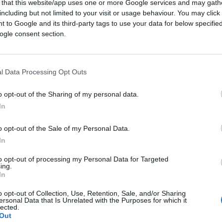
 that this website/app uses one or more Google services and may gath
including but not limited to your visit or usage behaviour. You may click 
 to Google and its third-party tags to use your data for below specifi
raddittorio, perplesso sul suo ruolo. Un
ogle consent section.
mo, che trovò comunque il tempo di
ionato di Picasso, Marx, Freud, Stravinsky
 film lo si vede intento alla lettura del
l Data Processing Opt Outs
iano da autodidatta per poter leggere Dante
o gusto di farlo.
o opt-out of the Sharing of my personal data.
In
 simile a quella di
Alan Turing
. Due geni
o opt-out of the Sale of my Personal Data.
toria degli Alleati
nel corso della Seconda
In
o perseguitati dai loro governi per
to opt-out of processing my Personal Data for Targeted
o di Turing, la sua omosessualità; in quello
ing.
In
omunisti
). Entrambi inaugurarono un’era: il
ella atomica.
o opt-out of Collection, Use, Retention, Sale, and/or Sharing
ersonal Data that Is Unrelated with the Purposes for which it
lected.
Out