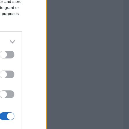
er and store
to grant or
ed purposes