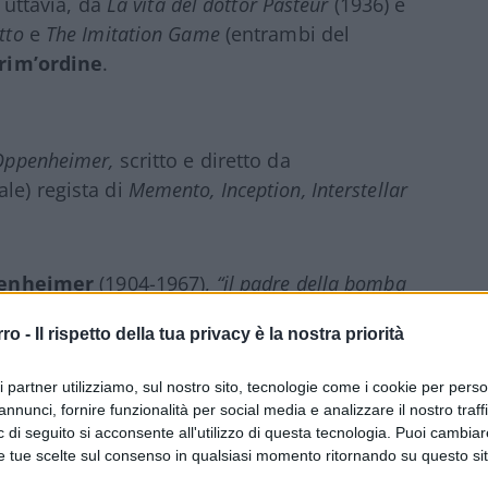
uttavia, da
La vita del dottor Pasteur
(1936) e
tto
e
The Imitation Game
(entrambi del
prim’ordine
.
Oppenheimer,
scritto e diretto da
rale) regista di
Memento, Inception, Interstellar
penheimer
(1904-1967),
“il padre della bomba
 Teller
, “il padre della bomba all’idrogeno”
rro -
Il rispetto della tua privacy è la nostra priorità
biografia del 2007 di Martin J. Sherwin e Kai
a
intricata vicenda professionale e
ri partner utilizziamo, sul nostro sito, tecnologie come i cookie per pers
e.
annunci, fornire funzionalità per social media e analizzare il nostro traff
 di seguito si acconsente all'utilizzo di questa tecnologia. Puoi cambiar
e tue scelte sul consenso in qualsiasi momento ritornando su questo si