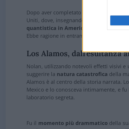
Dopo aver completato la sua formazione 
Uniti, dove, insegnando a Berkeley e al Ca
quantistica in America
e dove predisse l
Ebbe ragione in entrambi i casi, ma la pr
Los Alamos, dall’esultanza a
Nolan, utilizzando notevoli effetti visivi e 
suggerire la
natura catastrofica
della ma
Alamos è al centro della storia narrata. L
Mexico e lo conosceva intimamente, e fu lui
laboratorio segreta.
Fu il
momento più drammatico
della su