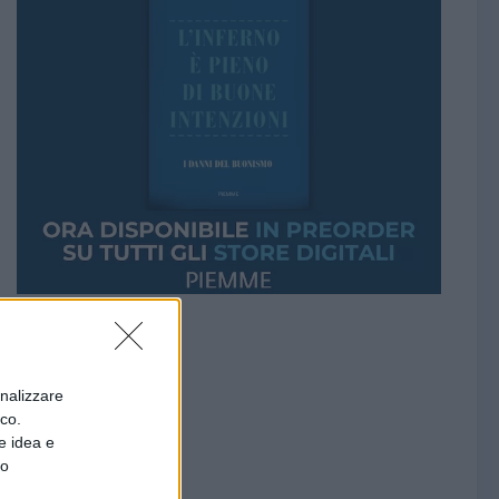
onalizzare
ico.
e idea e
to