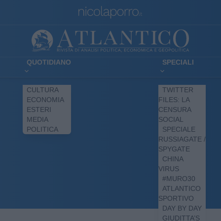
QUOTIDIANO
SPECIALI
CULTURA
TWITTER
ECONOMIA
FILES: LA
ESTERI
CENSURA
MEDIA
SOCIAL
POLITICA
SPECIALE
RUSSIAGATE /
SPYGATE
CHINA
VIRUS
#MURO30
ATLANTICO
SPORTIVO
DAY BY DAY
GIUDITTA’S