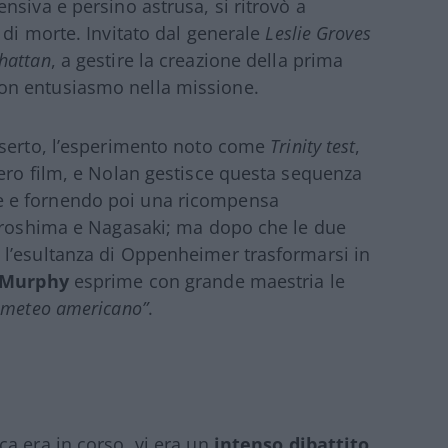
nsiva e persino astrusa, si ritrovò a
 di morte. Invitato dal generale
Leslie Groves
hattan
, a gestire la creazione della prima
on entusiasmo nella missione.
eserto, l’esperimento noto come
Trinity test
,
ero film, e Nolan gestisce questa sequenza
 e fornendo poi una ricompensa
Hiroshima e Nagasaki; ma dopo che le due
l’esultanza di Oppenheimer trasformarsi in
n Murphy
esprime con grande maestria le
ometeo americano”
.
a era in corso, vi era un
intenso dibattito