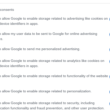
consents
appariva come una
disciplina innocua
: si
o allow Google to enable storage related to advertising like cookies on
evice identifiers in apps.
i calcoli sul comportamento degli atomi e
prive di qualunque collegamento diretto con
o allow my user data to be sent to Google for online advertising
 incline alle scienze teoriche che a quelle
s.
maldestro tecnico di laboratorio),
to allow Google to send me personalized advertising.
i immergersi nella meccanica quantistica
ora piena dignità accademica.
o allow Google to enable storage related to analytics like cookies on
evice identifiers in apps.
inga, Leida (dove venne soprannominato
o allow Google to enable storage related to functionality of the website
e Zurigo. Nolan inserisce quel tanto che
al meglio la
personalità dello scienziato
,
o allow Google to enable storage related to personalization.
za in olandese, imparato autonomamente per
o allow Google to enable storage related to security, including
cation functionality and fraud prevention, and other user protection.