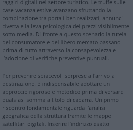
raggiri digitali nel settore turistico. Le truffe sulle
case vacanza estive avanzano sfruttando la
combinazione tra portali ben realizzati, annunci
civetta e la leva psicologica dei prezzi visibilmente
sotto media. Di fronte a questo scenario la tutela
del consumatore e del libero mercato passano
prima di tutto attraverso la consapevolezza e
l’adozione di verifiche preventive puntuali.
Per prevenire spiacevoli sorprese all’arrivo a
destinazione, è indispensabile adottare un
approccio rigoroso e metodico prima di versare
qualsiasi somma a titolo di caparra. Un primo
riscontro fondamentale riguarda l’analisi
geografica della struttura tramite le mappe
satellitari digitali. Inserire l’indirizzo esatto
dell’alloggio su Google Maps o Street View prima