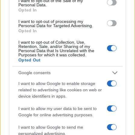
I want to opt-out of the Sale of my
viene diluito in due anni ma porta comunque a un
Personal Data.
Opted In
innalzamento dei requisiti: la pensione di
vecchiaia richiederà
67 anni e tre mesi nel 2028
.
I want to opt-out of processing my
Personal Data for Targeted Advertising.
Anche la pensione anticipata diventa più lontana,
Opted In
con soglie più alte sia per uomini sia per donne.
I want to opt-out of Collection, Use,
Retention, Sale, and/or Sharing of my
Personal Data that Is Unrelated with the
La stretta colpisce anche i lavoratori più giovani,
Purposes for which it was collected.
Opted Out
perché viene cancellata la possibilità di cumulare
contributi Inps e previdenza integrativa per
Google consents
raggiungere prima l’importo minimo che consente
I want to allow Google to enable storage
l’uscita a 64 anni. Cambia però il meccanismo del
related to advertising like cookies on web or
Tfr
: dal primo luglio, per i neoassunti, il
device identifiers in apps.
trattamento di fine rapporto confluirà
I want to allow my user data to be sent to
automaticamente nel fondo pensione di categoria,
Google for online advertising purposes.
salvo esplicita rinuncia entro 60 giorni.
I want to allow Google to send me
personalized advertising.