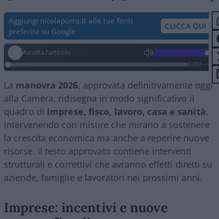
Aggiungi nicolaporro.it alle tue fonti
CLICCA QUI
preferite su Google
Ascolta l'articolo
0:00
/
--:--
La
manovra 2026
, approvata definitivamente oggi
alla Camera, ridisegna in modo significativo il
quadro di
imprese, fisco, lavoro, casa e sanità
,
intervenendo con misure che mirano a sostenere
la crescita economica ma anche a reperire nuove
risorse. Il testo approvato contiene interventi
strutturali e correttivi che avranno effetti diretti su
aziende, famiglie e lavoratori nei prossimi anni.
Imprese: incentivi e nuove