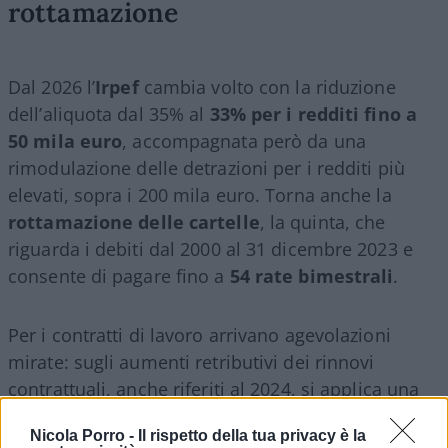
rottamazione
Dal 2026 l’
Irpef
cambia volto con la riduzione
dell’aliquota dal 35% al
33% per i redditi fino a
50 mila euro
, accompagnata però da una
rimodulazione delle detrazioni per i redditi più
elevati, sopra i 200 mila euro. Torna anche la
rottamazione delle cartelle
, la quinta, che
riguarda i debiti dal 2000 al 31 dicembre 2023 e
consente di pagare fino a
54 rate bimestrali
.
Per i contratti di lavoro arrivano agevolazioni
mirate: sugli aumenti retributivi dei rinnovi
contrattuali, anche riferiti al 2024, si applica una
flat tax al 5%
, ma solo per chi ha redditi fino a 33
Nicola Porro -
Il rispetto della tua privacy è la
mila euro. I
premi di produttività
scendono