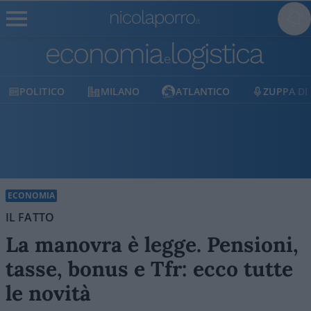
MILANO
ATLANTICO
ZUPPA DI PORRO
E
ECONOMIA
IL FATTO
La manovra è legge. Pensioni,
tasse, bonus e Tfr: ecco tutte
le novità