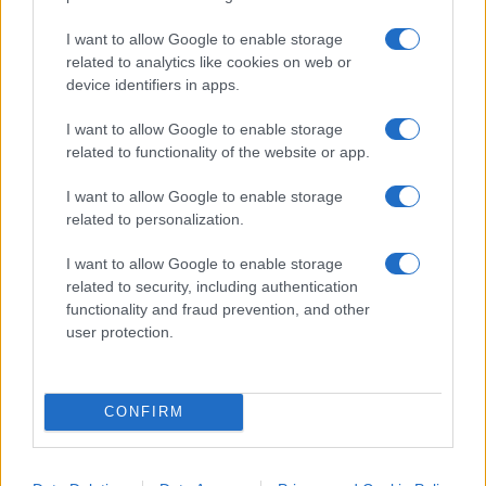
Casa: Isee, bonus e affitti brevi
I want to allow Google to enable storage
related to analytics like cookies on web or
device identifiers in apps.
Tra le novità più rilevanti per la
casa
c’è
l’esclusione della prima abitazione dal calcolo
I want to allow Google to enable storage
dell’Isee fino a un valore catastale di
91.500 euro
,
related to functionality of the website or app.
soglia che cresce con il numero dei figli e arriva a
I want to allow Google to enable storage
120 mila euro
per le famiglie residenti nelle
related to personalization.
grandi città metropolitane. L’esenzione però vale
solo per alcune prestazioni, come assegno unico e
I want to allow Google to enable storage
related to security, including authentication
bonus nido.
functionality and fraud prevention, and other
user protection.
Restano in vigore per tutto il 2026 i
bonus
ristrutturazioni
, al 50% per la prima casa e al
36% per le altre, così come il sisma bonus e il
CONFIRM
bonus mobili. Cambiano invece le regole per gli
affitti brevi
: dal terzo immobile in poi il reddito