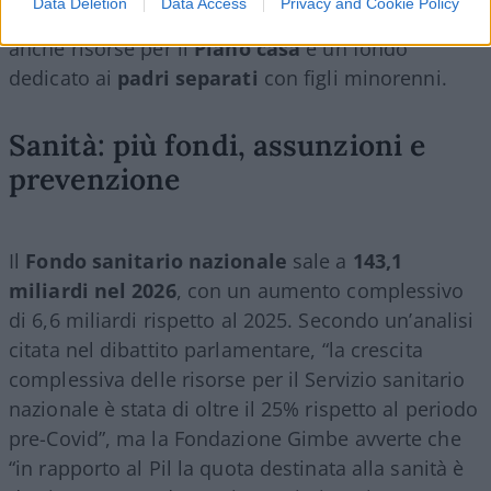
Data Deletion
Data Access
Privacy and Cookie Policy
viene considerato d’impresa. La manovra stanzia
anche risorse per il
Piano casa
e un fondo
dedicato ai
padri separati
con figli minorenni.
Sanità: più fondi, assunzioni e
prevenzione
Il
Fondo sanitario nazionale
sale a
143,1
miliardi nel 2026
, con un aumento complessivo
di 6,6 miliardi rispetto al 2025. Secondo un’analisi
citata nel dibattito parlamentare, “la crescita
complessiva delle risorse per il Servizio sanitario
nazionale è stata di oltre il 25% rispetto al periodo
pre-Covid”, ma la Fondazione Gimbe avverte che
“in rapporto al Pil la quota destinata alla sanità è