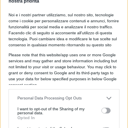
nostra priorità
all’
1% di tassazione
. Sul fronte sociale cresce il
bonus mamma
, che arriva a 60 euro mensili per
Noi e i nostri partner utilizziamo, sul nostro sito, tecnologie
le lavoratrici con Isee fino a 40 mila euro e
come i cookie per personalizzare contenuti e annunci, fornire
funzionalità per social media e analizzare il nostro traffico.
almeno due figli, mentre per le assunzioni di
Facendo clic di seguito si acconsente all'utilizzo di questa
donne con tre o più figli è previsto un esonero
tecnologia. Puoi cambiare idea e modificare le tue scelte sul
contributivo di 24 mesi. Cambiano anche le regole
consenso in qualsiasi momento ritornando su questo sito
Isee per le famiglie numerose e, dal 2026, per gli
Please note that this website/app uses one or more Google
autonomi debutta una
ritenuta d’acconto
services and may gather and store information including but
not limited to your visit or usage behaviour. You may click to
dell’1%
nelle fatture tra imprese e professionisti.
grant or deny consent to Google and its third-party tags to
use your data for below specified purposes in below Google
Lavoro e pensioni: requisiti più
consent section.
alti e novità per i giovani
Personal Data Processing Opt Outs
I want to opt-out of the Sharing of my
personal data.
La manovra conferma che si andrà in
pensione
Opted In
più tardi
. L’adeguamento alla speranza di vita