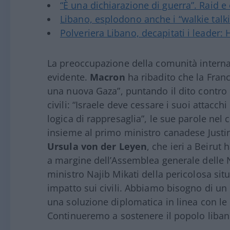
“È una dichiarazione di guerra”. Raid e 
Libano, esplodono anche i “walkie talki
Polveriera Libano, decapitati i leader:
La preoccupazione della comunità internaz
evidente.
Macron
ha ribadito che la Franc
una nuova Gaza”, puntando il dito contro 
civili: “Israele deve cessare i suoi attac
logica di rappresaglia”, le sue parole ne
insieme al primo ministro canadese Justi
Ursula von der Leyen
, che ieri a Beirut
a margine dell’Assemblea generale delle N
ministro Najib Mikati della pericolosa si
impatto sui civili. Abbiamo bisogno di un
una soluzione diplomatica in linea con le 
Continueremo a sostenere il popolo libanes