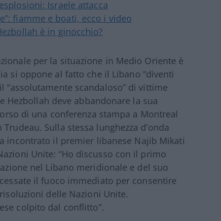
esplosioni: Israele attacca
e”: fiamme e boati, ecco i video
 Hezbollah è in ginocchio?
ionale per la situazione in Medio Oriente è
ia si oppone al fatto che il Libano “diventi
il “assolutamente scandaloso” di vittime
chi e Hezbollah deve abbandonare la sua
l corso di una conferenza stampa a Montreal
n Trudeau. Sulla stessa lunghezza d’onda
 ha incontrato il premier libanese Najib Mikati
azioni Unite: “Ho discusso con il primo
tuazione nel Libano meridionale e del suo
 cessate il fuoco immediato per consentire
risoluzioni delle Nazioni Unite.
e colpito dal conflitto”.