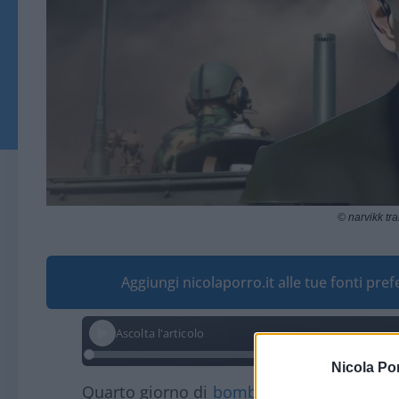
© narvikk t
Aggiungi nicolaporro.it alle tue fonti pre
Ascolta l'articolo
Nicola Po
Quarto giorno di
bombardamenti
in
Liba