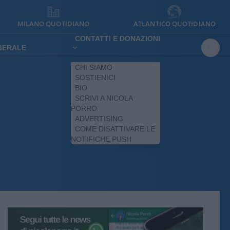
MILANO QUOTIDIANO
ATLANTICO QUOTIDIANO
CONTATTI E DONAZIONI
IBERALE
CHI SIAMO
SOSTIENICI
BIO
SCRIVI A NICOLA
PORRO
ADVERTISING
COME DISATTIVARE LE
NOTIFICHE PUSH