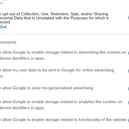
é non riporteremo i residenti del nord nelle
In
n Netanyahu
.
o opt-out of Collection, Use, Retention, Sale, and/or Sharing
ersonal Data that Is Unrelated with the Purposes for which it
lected.
Out
n gli Usa è palpabile
. Al momento non ci
l messaggio del primo ministro di Tel Aviv.
consents
op di 21 giorni delle ostilità, sostenuta
a non mancano le recriminazioni da parte di
o allow Google to enable storage related to advertising like cookies on
 avrebbe accettato il cessate il fuoco ma
evice identifiers in apps.
hi contro le postazioni di Hezbollah.
o allow my user data to be sent to Google for online advertising
s.
to allow Google to send me personalized advertising.
ari strategici israeliano,
Ron Dermer
,
 Stati Uniti per un cessate il fuoco che
o allow Google to enable storage related to analytics like cookies on
rivato anche il via libera di Netayahu, che
evice identifiers in apps.
 la ricostruzione fornita da Channel 12, il
o allow Google to enable storage related to functionality of the website
a,
Jake Sullivan
, si sarebbe mosso in prima