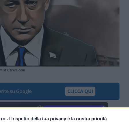
ramite Canva.com
ferite su Google
CLICCA QUI
0:00
/
--:--
rro -
Il rispetto della tua privacy è la nostra priorità
no
da parte delle
forze israeliane
, al