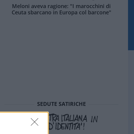
Meloni aveva ragione: "I marocchini di
Ceuta sbarcano in Europa col barcone"
SEDUTE SATIRICHE