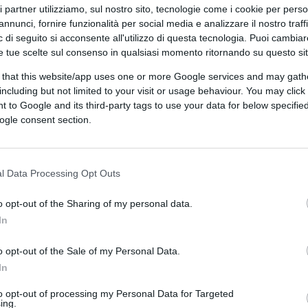
ri partner utilizziamo, sul nostro sito, tecnologie come i cookie per pers
o. L’Idf ha condotto una serie di attacchi
annunci, fornire funzionalità per social media e analizzare il nostro traff
er la precisione contro 220 obiettivi del
 di seguito si acconsente all'utilizzo di questa tecnologia. Puoi cambiar
i utilizzati dal gruppo sciita, lanciarazzi
e tue scelte sul consenso in qualsiasi momento ritornando su questo si
e, depositi di armi e agenti. Gli attacchi sono
 that this website/app uses one or more Google services and may gath
 che nella valle della Bekaa. Quantificata in
including but not limited to your visit or usage behaviour. You may click 
a precisione nell’area dell’Alta Galilea, la
 to Google and its third-party tags to use your data for below specifi
ogle consent section.
o noto da Tel Aviv, non ci sono state
l Data Processing Opt Outs
lla Sanità libanese e riportato da Haaretz,
o opt-out of the Sharing of my personal data.
In
 ore hanno causato 92 morti. Tra le vittime ci
h: secondo le Forze di difesa israeliane, il
o opt-out of the Sale of my Personal Data.
Mohammad Surur
, è stato ucciso in un
In
irut. No comment da parte del gruppo
to opt-out of processing my Personal Data for Targeted
n ha intenzione di fermarsi: “Continueremo a
ing.