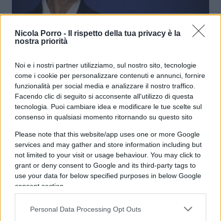
Nicola Porro -
Il rispetto della tua privacy è la
“Buuu”, “Come vi permettete?”. Il
nostra priorità
clamoroso retroscena sulla lite a
cena a Davos
Noi e i nostri partner utilizziamo, sul nostro sito, tecnologie
come i cookie per personalizzare contenuti e annunci, fornire
funzionalità per social media e analizzare il nostro traffico.
di
Redazione
11.8k
Facendo clic di seguito si acconsente all'utilizzo di questa
23 Gennaio 2026, 10:28
tecnologia. Puoi cambiare idea e modificare le tue scelte sul
consenso in qualsiasi momento ritornando su questo sito
Please note that this website/app uses one or more Google
services and may gather and store information including but
not limited to your visit or usage behaviour. You may click to
grant or deny consent to Google and its third-party tags to
use your data for below specified purposes in below Google
consent section.
Personal Data Processing Opt Outs