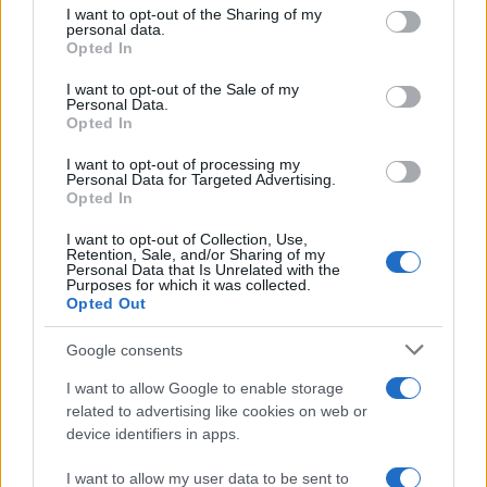
I want to opt-out of the Sharing of my
personal data.
Opted In
Rompighiaccio Trump a Davos.
I want to opt-out of the Sale of my
Personal Data.
Stasera Red Pill episodio 62
Opted In
I want to opt-out of processing my
di
Atlantico Quotidiano
Personal Data for Targeted Advertising.
4.1k
Opted In
22 Gennaio 2026, 13:17
I want to opt-out of Collection, Use,
Retention, Sale, and/or Sharing of my
Personal Data that Is Unrelated with the
Purposes for which it was collected.
Opted Out
Google consents
I want to allow Google to enable storage
related to advertising like cookies on web or
device identifiers in apps.
I want to allow my user data to be sent to