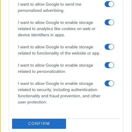
La vera strategia di John Elkann
I want to allow Google to send me
personalized advertising.
di
Salvatore Di Bartolo
5.4k
I want to allow Google to enable storage
17 Dicembre 2025, 18:22
related to analytics like cookies on web or
device identifiers in apps.
I want to allow Google to enable storage
related to functionality of the website or app.
I want to allow Google to enable storage
related to personalization.
I want to allow Google to enable storage
related to security, including authentication
functionality and fraud prevention, and other
user protection.
Juventus, crisi tecnica e scontro tra
soci
CONFIRM