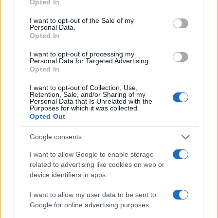
Opted In
Fantacalcio, la priorità della Serie A
I want to opt-out of the Sale of my
è il marketing
Personal Data.
Opted In
di
Enrico Foscarini
I want to opt-out of processing my
3.4k
Personal Data for Targeted Advertising.
18 Febbraio 2026, 18:45
Opted In
I want to opt-out of Collection, Use,
Retention, Sale, and/or Sharing of my
Personal Data that Is Unrelated with the
Purposes for which it was collected.
Opted Out
Google consents
I want to allow Google to enable storage
related to advertising like cookies on web or
device identifiers in apps.
I want to allow my user data to be sent to
Google for online advertising purposes.