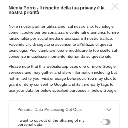
Nicola Porro -
Il rispetto della tua privacy è la
nostra priorità
“Altro che bottiglia”: l’accusa choc
del padre del tifoso ferito al derby
Noi e i nostri partner utilizziamo, sul nostro sito, tecnologie
come i cookie per personalizzare contenuti e annunci, fornire
funzionalità per social media e analizzare il nostro traffico.
di
Redazione
6.5k
Facendo clic di seguito si acconsente all'utilizzo di questa
25 Maggio 2026, 14:47
tecnologia. Puoi cambiare idea e modificare le tue scelte sul
consenso in qualsiasi momento ritornando su questo sito
Please note that this website/app uses one or more Google
services and may gather and store information including but
not limited to your visit or usage behaviour. You may click to
grant or deny consent to Google and its third-party tags to
use your data for below specified purposes in below Google
consent section.
Personal Data Processing Opt Outs
I want to opt-out of the Sharing of my
personal data.