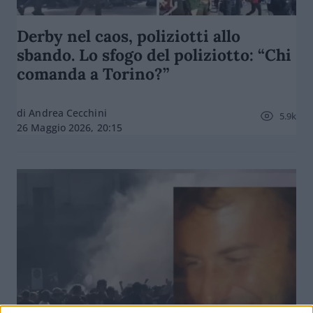
Derby nel caos, poliziotti allo
sbando. Lo sfogo del poliziotto: “Chi
comanda a Torino?”
di Andrea Cecchini
5.9k
26 Maggio 2026, 20:15