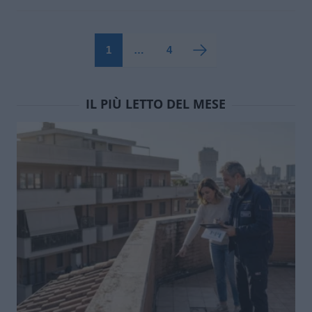
1
…
4
IL PIÙ LETTO DEL MESE