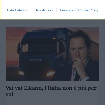
di
Enrico Foscarini
4.5k
Data Deletion
Data Access
Privacy and Cookie Policy
27 Ottobre 2025, 8:00
Vai vai Elkann, l’Italia non è più per
voi