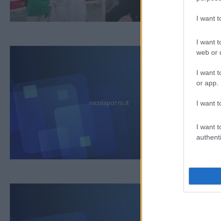
I want 
I want t
web or d
I want t
or app.
nicolaporro.it
I want t
I want t
authenti