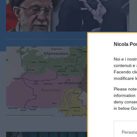
Nicola Po
Noi e i nost
contenuti e 
Facendo clic
modificare l
Please note
information 
deny consent
in below Go
Persona