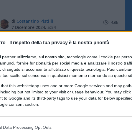
di
Costantino Pistilli
4.6k
7 Dicembre 2024, 5:54
rro -
Il rispetto della tua privacy è la nostra priorità
Il caso Belucistan: terra strategica
nelle mani di Iran, Pakistan e Cina
ri partner utilizziamo, sul nostro sito, tecnologie come i cookie per pers
annunci, fornire funzionalità per social media e analizzare il nostro traff
 di seguito si acconsente all'utilizzo di questa tecnologia. Puoi cambiar
e tue scelte sul consenso in qualsiasi momento ritornando su questo si
 that this website/app uses one or more Google services and may gath
including but not limited to your visit or usage behaviour. You may click 
 to Google and its third-party tags to use your data for below specifi
di
Nathan Greppi
5k
ogle consent section.
15 Ottobre 2024, 5:52
l Data Processing Opt Outs
Morto Raisi, a Teheran si apre la