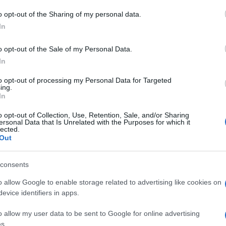
battaglia per la successione a
o opt-out of the Sharing of my personal data.
Khamenei
In
o opt-out of the Sale of my Personal Data.
In
to opt-out of processing my Personal Data for Targeted
ing.
di
Enzo Reale
4.8k
In
20 Maggio 2024, 14:46
o opt-out of Collection, Use, Retention, Sale, and/or Sharing
ersonal Data that Is Unrelated with the Purposes for which it
lected.
Un fumetto sulla lotta delle donne
Out
iraniane contro il regime
consents
o allow Google to enable storage related to advertising like cookies on
evice identifiers in apps.
o allow my user data to be sent to Google for online advertising
s.