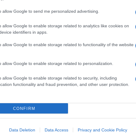
di
Nathan Greppi
4.8k
24 Dicembre 2023, 5:56
to allow Google to send me personalized advertising.
o allow Google to enable storage related to analytics like cookies on
Le proteste in Iran hanno radici nel
evice identifiers in apps.
Kurdistan iraniano
o allow Google to enable storage related to functionality of the website
o allow Google to enable storage related to personalization.
o allow Google to enable storage related to security, including
cation functionality and fraud prevention, and other user protection.
di
Anna Mahjar-Barducci
3.4k
18 Ottobre 2022, 5:52
CONFIRM
Il velo? Uno strumento di controllo
politico, non un simbolo religioso
Data Deletion
Data Access
Privacy and Cookie Policy