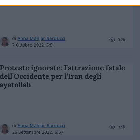
di
Anna Mahjar-Barducci
3.2k
7 Ottobre 2022, 5:51
Proteste ignorate: l’attrazione fatale
dell’Occidente per l’Iran degli
ayatollah
di
Anna Mahjar-Barducci
3.5k
25 Settembre 2022, 5:57