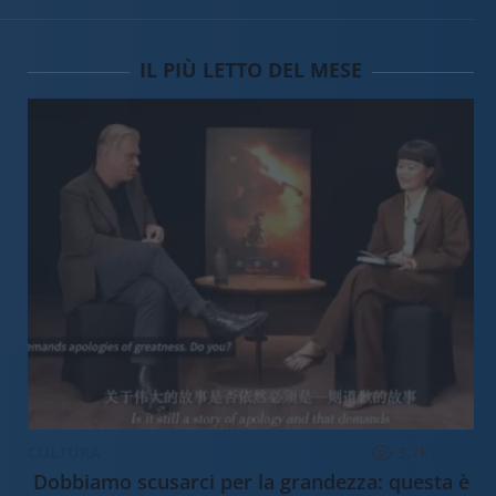
IL PIÙ LETTO DEL MESE
CULTURA
3.7k
Dobbiamo scusarci per la grandezza: questa è