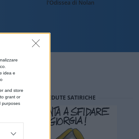
l'Odissea di Nolan
onalizzare
ico.
e idea e
to
er and store
SEDUTE SATIRICHE
to grant or
ed purposes