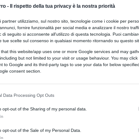
ospedale resta la mascherina
rro -
Il rispetto della tua privacy è la nostra priorità
ri partner utilizziamo, sul nostro sito, tecnologie come i cookie per pers
annunci, fornire funzionalità per social media e analizzare il nostro traff
 di seguito si acconsente all'utilizzo di questa tecnologia. Puoi cambiar
e tue scelte sul consenso in qualsiasi momento ritornando su questo si
 that this website/app uses one or more Google services and may gath
di
Claudio Romiti
8.6k
including but not limited to your visit or usage behaviour. You may click 
14 Maggio 2023, 19:00
 to Google and its third-party tags to use your data for below specifi
ogle consent section.
Booster e picco di morti: Israele non
è più un modello
l Data Processing Opt Outs
o opt-out of the Sharing of my personal data.
In
o opt-out of the Sale of my Personal Data.
In