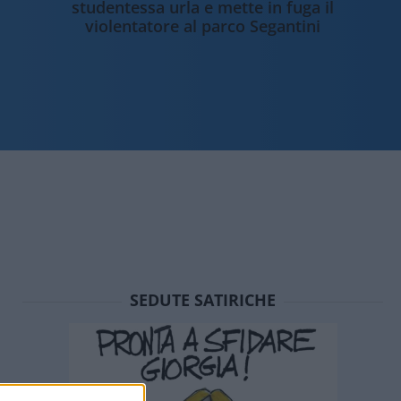
studentessa urla e mette in fuga il
violentatore al parco Segantini
SEDUTE SATIRICHE