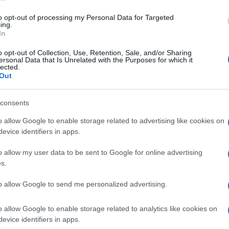
di
Redazione
47.2k
10 Febbraio 2022, 19:46
to opt-out of processing my Personal Data for Targeted
ing.
In
La vera emergenza? Le famiglie che
o opt-out of Collection, Use, Retention, Sale, and/or Sharing
ersonal Data that Is Unrelated with the Purposes for which it
rinunciano alla sanità
lected.
Out
consents
o allow Google to enable storage related to advertising like cookies on
evice identifiers in apps.
di
Andrea Amata
17.3k
o allow my user data to be sent to Google for online advertising
15 Gennaio 2022, 19:30
s.
to allow Google to send me personalized advertising.
Servono più medici e invece li
mandiamo via
o allow Google to enable storage related to analytics like cookies on
evice identifiers in apps.