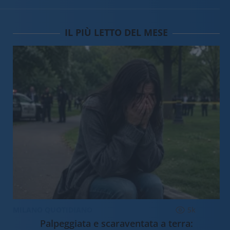
IL PIÙ LETTO DEL MESE
MILANO QUOTIDIANO
5k
Palpeggiata e scaraventata a terra: