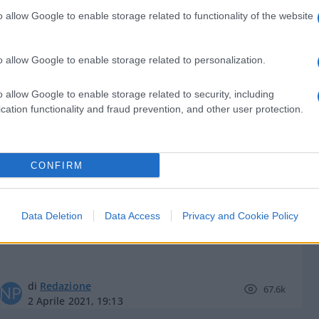
o allow Google to enable storage related to functionality of the website
o allow Google to enable storage related to personalization.
di
Carlo Toto
9k
o allow Google to enable storage related to security, including
16 Settembre 2021, 19:30
cation functionality and fraud prevention, and other user protection.
Zangrillo: “La depressione sta
CONFIRM
uccidendo più del virus”
Data Deletion
Data Access
Privacy and Cookie Policy
di
Redazione
67.6k
2 Aprile 2021, 19:13