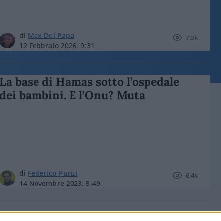
di
Max Del Papa
7.5k
12 Febbraio 2026, 9:31
La base di Hamas sotto l’ospedale
dei bambini. E l’Onu? Muta
di
Federico Punzi
6.4k
14 Novembre 2023, 5:49
Alla faccia del ministro Schillaci, in