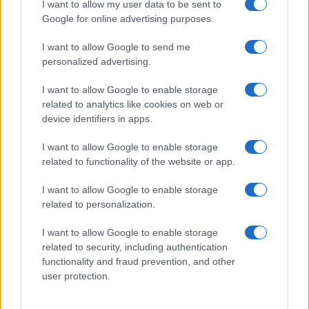
I want to allow my user data to be sent to
Chissenefrega di Trump e Musk:
Google for online advertising purposes.
Europa impalpabile
I want to allow Google to send me
personalized advertising.
di
Roberto Ezio Pozzo
4.1k
I want to allow Google to enable storage
13 Giugno 2025, 5:52
related to analytics like cookies on web or
device identifiers in apps.
I want to allow Google to enable storage
related to functionality of the website or app.
I want to allow Google to enable storage
related to personalization.
I want to allow Google to enable storage
related to security, including authentication
functionality and fraud prevention, and other
user protection.