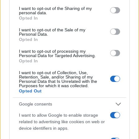
I want to opt-out of the Sharing of my
personal data.
Elly Schlein prenda nota: senza
Opted In
riarmo non c’è sicurezza
I want to opt-out of the Sale of my
Personal Data.
Opted In
di
Alessandro Bonelli
8.1k
26 Giugno 2025, 18:02
I want to opt-out of processing my
Personal Data for Targeted Advertising.
Opted In
I want to opt-out of Collection, Use,
Retention, Sale, and/or Sharing of my
Personal Data that Is Unrelated with the
Purposes for which it was collected.
Opted Out
Google consents
I want to allow Google to enable storage
related to advertising like cookies on web or
device identifiers in apps.