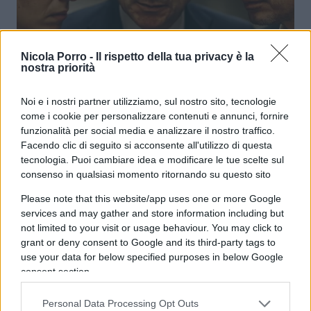
La sinistra pacifista ha un
Nicola Porro -
Il rispetto della tua privacy è la
nostra priorità
problema: non capisce la pace
Noi e i nostri partner utilizziamo, sul nostro sito, tecnologie
di
Andrea Amata
come i cookie per personalizzare contenuti e annunci, fornire
7.6k
26 Giugno 2025, 20:21
funzionalità per social media e analizzare il nostro traffico.
Facendo clic di seguito si acconsente all'utilizzo di questa
tecnologia. Puoi cambiare idea e modificare le tue scelte sul
consenso in qualsiasi momento ritornando su questo sito
Please note that this website/app uses one or more Google
services and may gather and store information including but
not limited to your visit or usage behaviour. You may click to
grant or deny consent to Google and its third-party tags to
use your data for below specified purposes in below Google
consent section.
Personal Data Processing Opt Outs