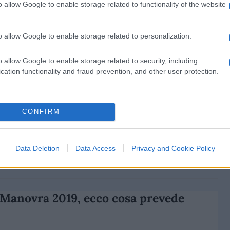
o allow Google to enable storage related to functionality of the website
di
Nicola Porro
24.8k
21 Ottobre 2018, 11:50
o allow Google to enable storage related to personalization.
Il modello Riace? Esiste grazie ai
o allow Google to enable storage related to security, including
soldi di Lodi
cation functionality and fraud prevention, and other user protection.
CONFIRM
Data Deletion
Data Access
Privacy and Cookie Policy
di
Nicola Porro
9.2k
17 Ottobre 2018, 18:49
Manovra 2019, ecco cosa prevede