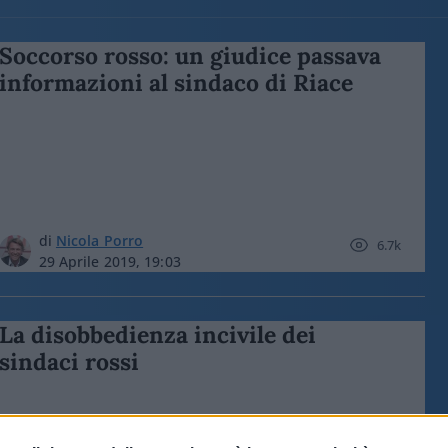
Soccorso rosso: un giudice passava
informazioni al sindaco di Riace
di
Nicola Porro
6.7k
29 Aprile 2019, 19:03
La disobbedienza incivile dei
sindaci rossi