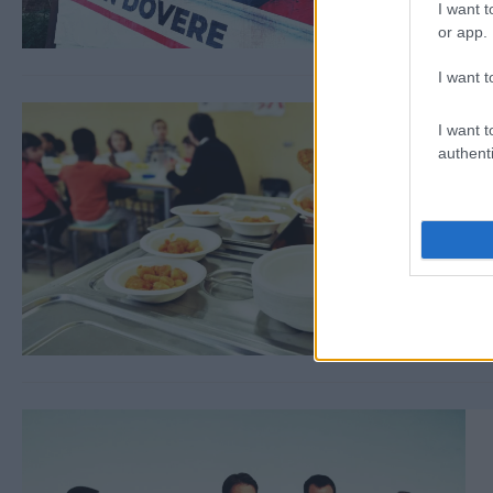
I want t
or app.
I want t
I want t
authenti