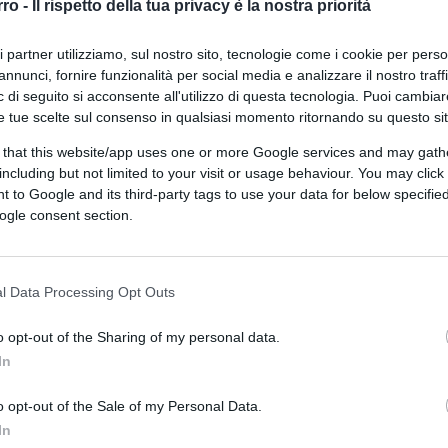
rro -
Il rispetto della tua privacy è la nostra priorità
ri partner utilizziamo, sul nostro sito, tecnologie come i cookie per pers
di
Nicola Porro
annunci, fornire funzionalità per social media e analizzare il nostro traff
13.7k
3 Gennaio 2019, 11:48
 di seguito si acconsente all'utilizzo di questa tecnologia. Puoi cambiar
e tue scelte sul consenso in qualsiasi momento ritornando su questo si
 that this website/app uses one or more Google services and may gath
Sindaco Riace, quel che direbbe la
including but not limited to your visit or usage behaviour. You may click 
Fallaci
 to Google and its third-party tags to use your data for below specifi
ogle consent section.
l Data Processing Opt Outs
o opt-out of the Sharing of my personal data.
di
Alessandro Gnocchi
25.9k
In
22 Ottobre 2018, 17:11
o opt-out of the Sale of my Personal Data.
In
Leopolda Bim bum bam. Se le vanno