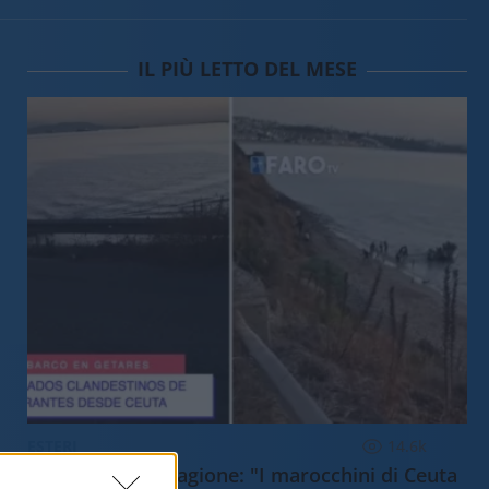
IL PIÙ LETTO DEL MESE
ESTERI
14.6k
Meloni aveva ragione: "I marocchini di Ceuta