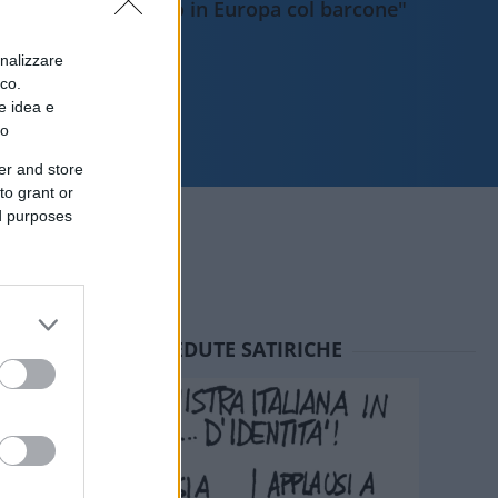
sbarcano in Europa col barcone"
onalizzare
ico.
e idea e
to
er and store
to grant or
ed purposes
SEDUTE SATIRICHE