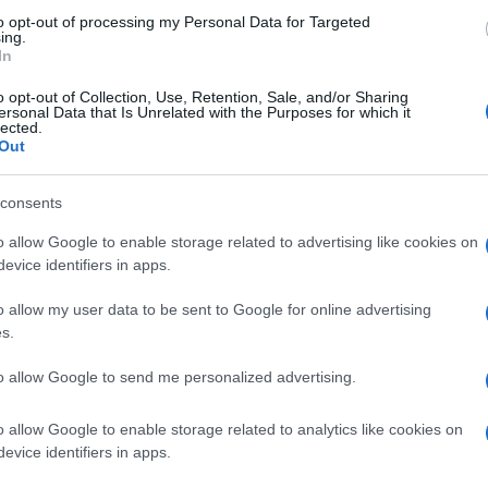
a cercare
to opt-out of processing my Personal Data for Targeted
ing.
In
o opt-out of Collection, Use, Retention, Sale, and/or Sharing
ersonal Data that Is Unrelated with the Purposes for which it
lected.
Out
di
Nicola Porro
17.1k
consents
22 Ottobre 2018, 12:23
o allow Google to enable storage related to advertising like cookies on
evice identifiers in apps.
Il sindaco comunista contro la
o allow my user data to be sent to Google for online advertising
proprietà privata
s.
to allow Google to send me personalized advertising.
o allow Google to enable storage related to analytics like cookies on
evice identifiers in apps.