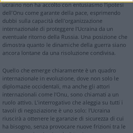
ucraino non ha accolto con entusiasmo l’ipotesi
dell’Onu come garante della pace, esprimendo
dubbi sulla capacità dell’organizzazione
internazionale di proteggere l’Ucraina da un
eventuale ritorno della Russia. Una posizione che
dimostra quanto le dinamiche della guerra siano
ancora lontane da una risoluzione condivisa.
Quello che emerge chiaramente è un quadro
internazionale in evoluzione, dove non solo le
diplomazie occidentali, ma anche gli attori
internazionali come l’Onu, sono chiamati a un
ruolo attivo. L’interrogativo che aleggia su tutti i
tavoli di negoziazione è uno solo: l’Ucraina
riuscirà a ottenere le garanzie di sicurezza di cui
ha bisogno, senza provocare nuove frizioni tra le