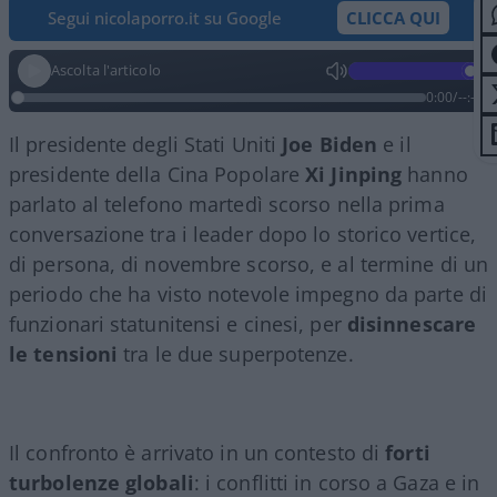
Segui nicolaporro.it su Google
CLICCA QUI
Ascolta l'articolo
0:00
/
--:--
Il presidente degli Stati Uniti
Joe Biden
e il
presidente della Cina Popolare
Xi Jinping
hanno
parlato al telefono martedì scorso nella prima
conversazione tra i leader dopo lo storico vertice,
di persona, di novembre scorso, e al termine di un
periodo che ha visto notevole impegno da parte di
funzionari statunitensi e cinesi, per
disinnescare
le tensioni
tra le due superpotenze.
Il confronto è arrivato in un contesto di
forti
turbolenze globali
: i conflitti in corso a Gaza e in