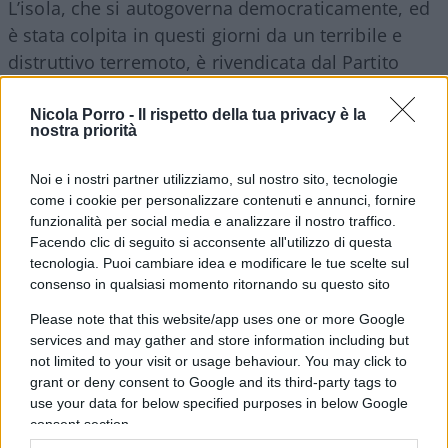
L’isola, che si autogoverna democraticamente, ed
è stata colpita in questi giorni da un terribile e
distruttivo terremoto, è rivendicata dal Partito
Comunista Cinese al potere a Pechino come
proprio territorio e Xi ha sempre più
Nicola Porro -
Il rispetto della tua privacy è la
nostra priorità
minacciosamente promesso di “riunirla” alla Cina
Popolare,
anche con la forza, se fosse
Noi e i nostri partner utilizziamo, sul nostro sito, tecnologie
necessario
.
come i cookie per personalizzare contenuti e annunci, fornire
funzionalità per social media e analizzare il nostro traffico.
Facendo clic di seguito si acconsente all'utilizzo di questa
Fidarsi ma non troppo
tecnologia. Puoi cambiare idea e modificare le tue scelte sul
consenso in qualsiasi momento ritornando su questo sito
Please note that this website/app uses one or more Google
Il colloquio Biden-Xi rappresenta il seguito di un
services and may gather and store information including but
semplice impegno che Biden ha preso
not limited to your visit or usage behaviour. You may click to
grant or deny consent to Google and its third-party tags to
pubblicamente dopo aver incontrato Xi a
use your data for below specified purposes in below Google
Woodside, in California, lo scorso autunno.
consent section.
L’impegno prevede che, andando avanti nel