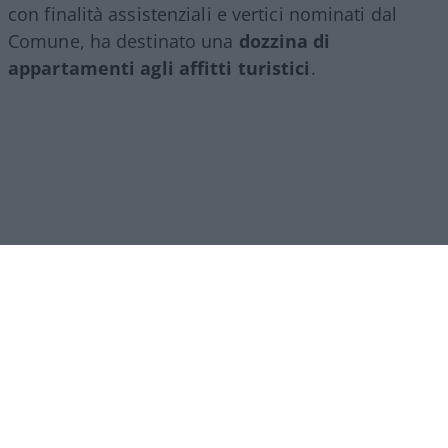
con finalità assistenziali e vertici nominati dal
Comune, ha destinato una
dozzina di
appartamenti agli affitti turistici
.
Ipocrisia comunale