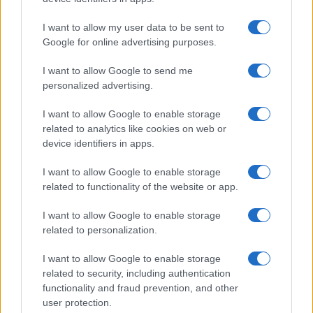
Si tratta di
verificare
, come dice il loro presidente,
ad esempio, che Pechino non interferirà nelle
I want to allow my user data to be sent to
Google for online advertising purposes.
elezioni americane del 2024. L’amministrazione
Biden intende continuare a sottolineare a Pechino
I want to allow Google to send me
le gravi preoccupazioni degli Stati Uniti riguardo
personalized advertising.
agli sforzi cinesi di
hackerare
le
infrastrutture
I want to allow Google to enable storage
critiche
statunitensi.
related to analytics like cookies on web or
device identifiers in apps.
La conversazione di martedì, come indicato,
I want to allow Google to enable storage
doveva servire come conferma dei progressi
related to functionality of the website or app.
compiuti nelle aree discusse dai due leader
I want to allow Google to enable storage
durante il loro incontro dello scorso anno,
related to personalization.
compreso il ristabilimento delle
comunicazioni
militari
tra i due Paesi e il loro impegno a
I want to allow Google to enable storage
related to security, including authentication
lavorare insieme per frenare la produzione del
functionality and fraud prevention, and other
Fentanyl
, utilizzato come una droga con effetti
user protection.