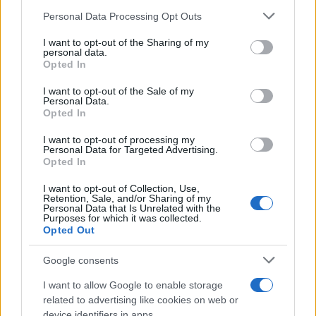
tempo, i due leader avrebbero preso il telefono e
Personal Data Processing Opt Outs
si sarebbero chiamati a vicenda, più spesso, con
I want to opt-out of the Sharing of my
l’obiettivo di
prevenire incomprensioni
personal data.
Opted In
potenzialmente pericolose tra due dei Paesi più
potenti del mondo.
I want to opt-out of the Sale of my
Personal Data.
Opted In
Alla Casa Bianca, comunque, nonostante gli sforzi
I want to opt-out of processing my
compiuti da entrambi i Paesi nell’ultimo anno per
Personal Data for Targeted Advertising.
Opted In
allentare le tensioni storiche nelle relazioni Usa-
Cina, una frase che Biden aveva pronunciato dopo
I want to opt-out of Collection, Use,
Retention, Sale, and/or Sharing of my
il vertice con Xi rimane ancora centrale:
“Fidati ma
Personal Data that Is Unrelated with the
Purposes for which it was collected.
verifica”
. Gli Usa, ragionevolmente,
non
Opted Out
prenderanno mai veramente in parola
i cinesi
Google consents
quando dicono che faranno o non faranno
qualcosa.
I want to allow Google to enable storage
related to advertising like cookies on web or
device identifiers in apps.