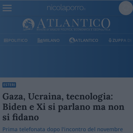
MILANO
ATLANTICO
ZUPPA DI PORRO
E
ESTERI
Gaza, Ucraina, tecnologia:
Biden e Xi si parlano ma non
si fidano
Prima telefonata dopo l'incontro del novembre