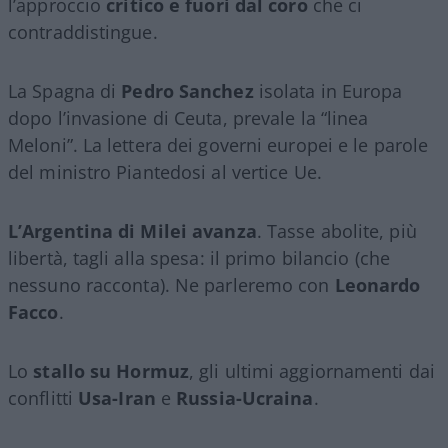
l’approccio
critico e fuori dal coro
che ci
contraddistingue.
La Spagna di
Pedro Sanchez
isolata in Europa
dopo l’invasione di Ceuta, prevale la “linea
Meloni”. La lettera dei governi europei e le parole
del ministro Piantedosi al vertice Ue.
L’Argentina di Milei avanza
. Tasse abolite, più
libertà, tagli alla spesa: il primo bilancio (che
nessuno racconta). Ne parleremo con
Leonardo
Facco
.
Lo
stallo su Hormuz
, gli ultimi aggiornamenti dai
conflitti
Usa-Iran
e
Russia-Ucraina
.