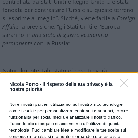
controllata da Stati Uniti e Regno Unito … è stata
fondata per contrastare l’Urss e su questo terreno
si esprime al meglio”. Sicché, viene facile a
Foreign
Affairs
la previsione: “gli Stati Uniti e l’Europa
saranno in
uno stato di guerra economica
permanente
con la Russia”.
Naturalmente, tale stato di cose troverà
l’opposizione di parti consistenti dell’opinione
Nicola Porro -
Il rispetto della tua privacy è la
pubblica dei diversi Stati europei, opposizione che
nostra priorità
potrà contare sul sostegno russo. Basti pensare
alla crisi energetica,
sostanzialmente inevitabile
.
Noi e i nostri partner utilizziamo, sul nostro sito, tecnologie
come i cookie per personalizzare contenuti e annunci, fornire
Oppure ai rifugiati i quali, dice
Foreign Affairs
,
funzionalità per social media e analizzare il nostro traffico.
“fuggiranno in più direzioni, molto probabilmente
Facendo clic di seguito si acconsente all'utilizzo di questa
a milioni … i massicci flussi di rifugiati in arrivo in
tecnologia. Puoi cambiare idea e modificare le tue scelte sul
Europa esaspereranno la irrisolta politica dell’Ue
consenso in qualsiasi momento ritornando su questo sito