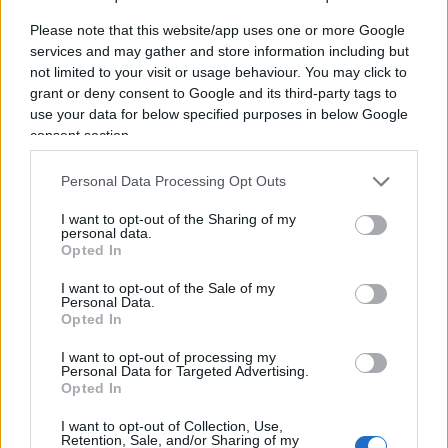
in materia di rifugiati ed offriranno terreno fertile
Please note that this website/app uses one or more Google
ai populisti”; tanto più visto che, a redistribuirli,
services and may gather and store information including but
not limited to your visit or usage behaviour. You may click to
saranno quelle stesse Polonia e Ungheria che, sin
grant or deny consent to Google and its third-party tags to
qui, hanno sempre rifiutato la redistribuzione dei
use your data for below specified purposes in below Google
rifugiati che giungono dal Mediterraneo. Ma pure
consent section.
all’aumento delle spese militari: “una più ampia
Personal Data Processing Opt Outs
invasione russa dell’Ucraina dovrebbe spingere
ogni membro Nato ad aumentare le proprie spese
I want to opt-out of the Sharing of my
personal data.
per la difesa. Per gli europei, questa sarebbe
Opted In
l’ultima occasione per migliorare, in tandem con
I want to opt-out of the Sale of my
gli Stati Uniti, le capacità difensive dell’Europa, in
Personal Data.
modo da aiutare gli Stati Uniti a gestire il dilemma
Opted In
russo-cinese”.
I want to opt-out of processing my
Personal Data for Targeted Advertising.
Opted In
Come ottenerlo? Beh, con l’evidenza della
I want to opt-out of Collection, Use,
minaccia. Della quale, la conquista
manu militari
Retention, Sale, and/or Sharing of my