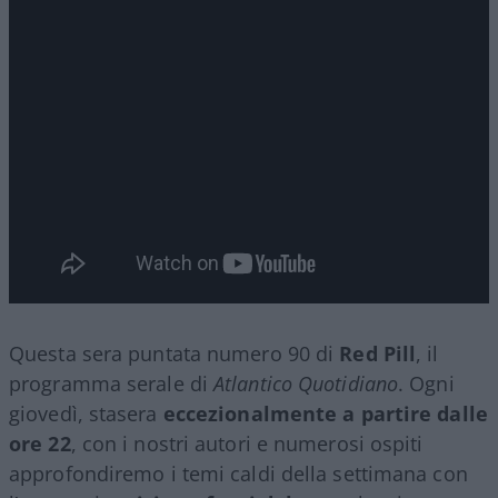
Questa sera puntata numero 90 di
Red Pill
, il
programma serale di
Atlantico Quotidiano
. Ogni
giovedì, stasera
eccezionalmente a partire dalle
ore 22
, con i nostri autori e numerosi ospiti
approfondiremo i temi caldi della settimana con