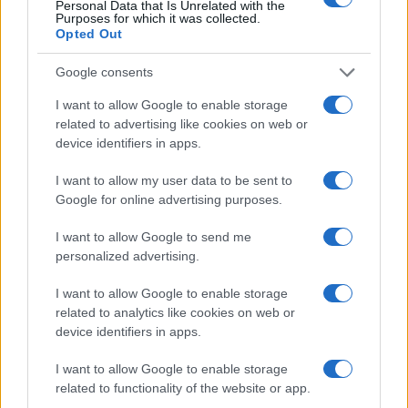
Personal Data that Is Unrelated with the
di Kiev sarà incancellabile testimonianza ed i
Purposes for which it was collected.
rifugiati vivente dimostrazione. Già Fukuyama
Opted Out
spiega che Putin mira a “tutto l’ex Patto di
Google consents
Varsavia” (mentre Kaplan parla solo di “Stati
I want to allow Google to enable storage
baltici”) ed aggiunge come l’argomento sia
related to advertising like cookies on web or
destinato ad avere successo pure in Svezia e
device identifiers in apps.
Finlandia.
Foreign Affairs
si dice speranzosa che
I want to allow my user data to be sent to
funzioni persino con la Turchia, ancorché in
Google for online advertising purposes.
termini dubitativi. Il problema, semmai, sono gli
Stati dell’Europa occidentale. Fukuyama segna a
I want to allow Google to send me
dito “Le Pen e Zemmour in Francia, o Salvini in
personalized advertising.
Italia”, ma li considera contenibili.
I want to allow Google to enable storage
related to analytics like cookies on web or
device identifiers in apps.
Fukuyama segna a dito pure Trump e così pure
I want to allow Google to enable storage
Foreign Affairs
: “L’elezione di Donald Trump o di un
related to functionality of the website or app.