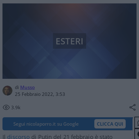
ESTERI
di
Musso
25 Febbraio 2022, 3:53
3.9k
Segui nicolaporro.it su Google
CLICCA QUI
Il
discorso
di Putin del 21 febbraio è stato