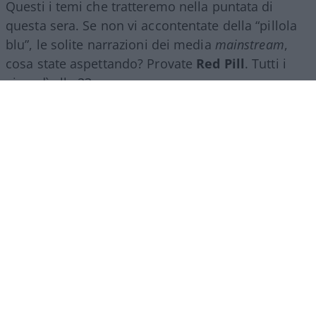
Questi i temi che tratteremo nella puntata di
questa sera. Se non vi accontentate della “pillola
blu”, le solite narrazioni dei media
mainstream
,
cosa state aspettando? Provate
Red Pill
. Tutti i
giovedì alle 23
su
NicolaPorro.it
,
Atlanticoquotidiano.it
e i rispettivi
canali
YouTube
:
@NicolaPorroZuppa
e
@atlanticoquotidiano
.
Democratici Usa sempre più
ostaggio degli islamo-
comunisti
El Sayed vince le primarie democratiche per il
Senato in Michigan. I candidati DSA vincono