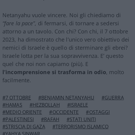
Netanyahu vuole vincere. Noi gli chiediamo di
“fare la pace”
, di fermarsi, di tornare a sedersi
attorno a un tavolo. Con chi? Con chi, il 7 ottobre
2023, ha dimostrato che l’unico vero obiettivo dei
nemici di Israele è quello di sterminare gli ebrei?
Israele lotta per la sua sopravvivenza. E’ questo
quel che noi non capiamo (più). E
l’incomprensione si trasforma in odio
, molto
facilmente.
#7 OTTOBRE
#BENJAMIN NETANYAHU
#GUERRA
#HAMAS
#HEZBOLLAH
#ISRAELE
#MEDIO ORIENTE
#OCCIDENTE
#OSTAGGI
#PALESTINESI
#RAFAH
#STATI UNITI
#STRISCIA DI GAZA
#TERRORISMO ISLAMICO
#YAHYA SINWAR