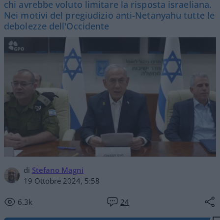
chi avrebbe voluto limitare la risposta israeliana.
Nei motivi del pregiudizio anti-Netanyahu tutte le
debolezze dell'Occidente
di
Stefano Magni
19 Ottobre 2024, 5:58
6.3k
24