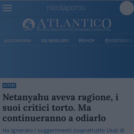
ECONOMIA
LIBERILIBRI
SHOP
SOSTIENICI
ESTERI
Netanyahu aveva ragione, i
suoi critici torto. Ma
continueranno a odiarlo
Ha ignorato i suggerimenti (soprattutto Usa) di