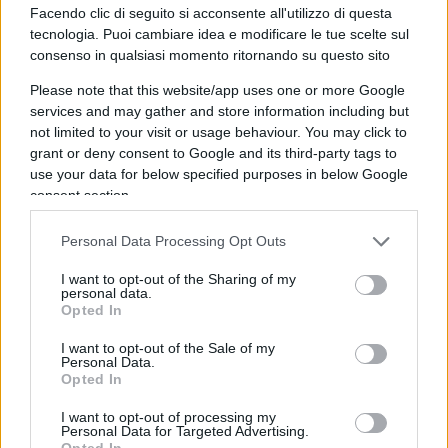
Facendo clic di seguito si acconsente all'utilizzo di questa
Ottobre, per rispondere alla continua aggressione
tecnologia. Puoi cambiare idea e modificare le tue scelte sul
di
Hamas
e per liberare gli ostaggi. Si è deciso di
consenso in qualsiasi momento ritornando su questo sito
invadere Gaza, specificamente per liberare gli
Please note that this website/app uses one or more Google
ostaggi.
services and may gather and store information including but
not limited to your visit or usage behaviour. You may click to
grant or deny consent to Google and its third-party tags to
use your data for below specified purposes in below Google
Eppure è entrato nel senso comune il concetto
consent section.
secondo cui per riportare a casa i rapiti si deve
fermare la guerra, mentre se si continua la guerra
Personal Data Processing Opt Outs
i rapitori ucciderebbero inevitabilmente i loro
I want to opt-out of the Sharing of my
prigionieri. Di qui il sillogismo: Netanyahu vuole
personal data.
Opted In
gli ostaggi morti. Ma Netanyahu è riuscito a
riportare a casa, finora,
125 ostaggi su 251 e la
I want to opt-out of the Sale of my
Personal Data.
guerra va avanti
, salvo alcune tregue umanitarie.
Opted In
I want to opt-out of processing my
Le operazioni mirate
Personal Data for Targeted Advertising.
Opted In