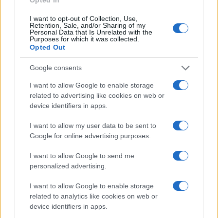
La prima risposta del governo Netanyahu al 7
I want to opt-out of Collection, Use,
Retention, Sale, and/or Sharing of my
Ottobre è stata quella di
colpire i leader
Personal Data that Is Unrelated with the
Purposes for which it was collected.
terroristi nemici, ovunque essi fossero
. E così è
Opted Out
stato, con una serie di raid mirati e azioni dei
servizi segreti, ben oltre gli angusti confini di
Google consents
Gaza. Ovunque si sia prospettata l’occasione di
I want to allow Google to enable storage
uccidere un capo terrorista, a Beirut, a Teheran, o
related to advertising like cookies on web or
device identifiers in apps.
in qualche rifugio mimetizzato nella densa area
urbana di Gaza.
I want to allow my user data to be sent to
Google for online advertising purposes.
E così è stata smentita anche
un’altra leggenda
I want to allow Google to send me
nera
: quella dei servizi segreti ridotti a polizia
personalized advertising.
politica, per colpire nemici interni, “proteggere i
I want to allow Google to enable storage
coloni” e trascurare le minacce estere. Sotto il
related to analytics like cookies on web or
governo Netanyahu, in questo anno di guerra, i
device identifiers in apps.
servizi e le forze speciali di Israele si sono