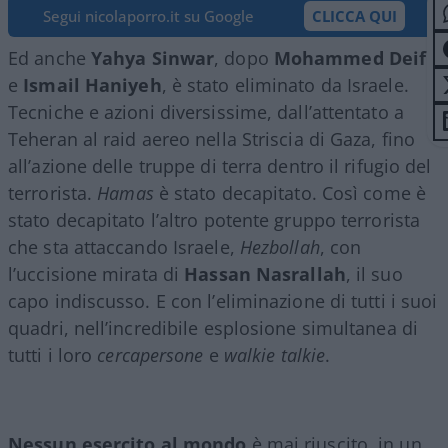
Segui nicolaporro.it su Google
CLICCA QUI
Ed anche
Yahya Sinwar
, dopo
Mohammed Deif
e
Ismail Haniyeh
, è stato eliminato da Israele.
Tecniche e azioni diversissime, dall’attentato a
Teheran al raid aereo nella Striscia di Gaza, fino
all’azione delle truppe di terra dentro il rifugio del
terrorista.
Hamas
è stato decapitato. Così come è
stato decapitato l’altro potente gruppo terrorista
che sta attaccando Israele,
Hezbollah
, con
l’uccisione mirata di
Hassan Nasrallah
, il suo
capo indiscusso. E con l’eliminazione di tutti i suoi
quadri, nell’incredibile esplosione simultanea di
tutti i loro
cercapersone
e
walkie talkie
.
Nessun esercito al mondo
è mai riuscito, in un