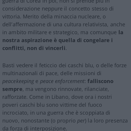
guerra di Corea in poi, non si prende più in
considerazione neppure il concetto stesso di
vittoria. Merito della minaccia nucleare, o
dell’affermazione di una cultura relativista, anche
in ambito militare e strategico, ma comunque
la
nostra aspirazione è quella di congelare i
conflitti, non di vincerli
.
Basti vedere il feticcio dei caschi blu, o delle forze
multinazionali di pace, delle missioni di
peacekeeping
e
peace enforcement
:
falliscono
sempre
, ma vengono rinnovate, rilanciate,
rafforzate. Come in Libano, dove ora i nostri
poveri caschi blu sono vittime del fuoco
incrociato, in una guerra che è scoppiata di
nuovo, nonostante (o proprio
per
) la loro presenza
da forza di interposizione.