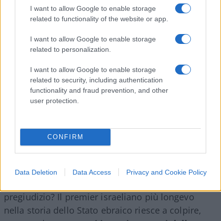
I want to allow Google to enable storage
dimostrati all’altezza dei loro padri leggendari,
related to functionality of the website or app.
quelli che condussero operazioni come
Ira di Dio
(l’uccisione dei leader dell’OLP dopo la strage di
I want to allow Google to enable storage
related to personalization.
Monaco del 1972) e il raid di Entebbe del 1976. La
decapitazione di
Hezbollah
, con l’esplosione
I want to allow Google to enable storage
simultanea di tutti i loro cercapersone, è già
nella
related to security, including authentication
mitologia delle operazioni speciali
.
functionality and fraud prevention, and other
user protection.
Il pregiudizio contro Netanyahu
CONFIRM
Tutte queste smentite della realtà indicano
chiaramente che esiste un forte pregiudizio
ideologico contro Netanyahu, che impedisce di
Data Deletion
Data Access
Privacy and Cookie Policy
comprenderne il successo. Da cosa deriva questo
pregiudizio? Il premier israeliano più longevo
nella storia dello Stato ebraico riesce a colpire,