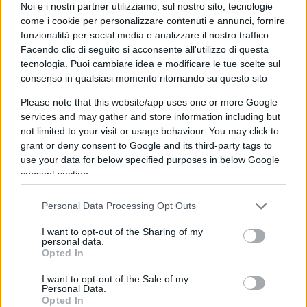
Noi e i nostri partner utilizziamo, sul nostro sito, tecnologie
poche migliaia di persone
, un numero
come i cookie per personalizzare contenuti e annunci, fornire
insignificante rispetto all’intera umanità.
funzionalità per social media e analizzare il nostro traffico.
Facendo clic di seguito si acconsente all'utilizzo di questa
tecnologia. Puoi cambiare idea e modificare le tue scelte sul
consenso in qualsiasi momento ritornando su questo sito
Se generalizzare e suddividere a pioggia le
Please note that this website/app uses one or more Google
responsabilità non può appartenere alla cultura
services and may gather and store information including but
giuridica di un Paese civile, è altrettanto vero che,
not limited to your visit or usage behaviour. You may click to
quando una parte in conflitto dica apertamente di
grant or deny consent to Google and its third-party tags to
use your data for below specified purposes in below Google
voler
annientare il nemico in nome del suo Dio
consent section.
e siano moltissimi nel mondo a condividere tali
motivazioni, è del tutto inutile parlare ancora di
Personal Data Processing Opt Outs
rivendicazioni di territori e del riconoscimento o
I want to opt-out of the Sharing of my
meno delle diverse statualità.
personal data.
Opted In
Ciò che maggiormente preoccupa di questa
I want to opt-out of the Sale of my
Personal Data.
guerra è proprio quello che sentiamo dire nei
Opted In