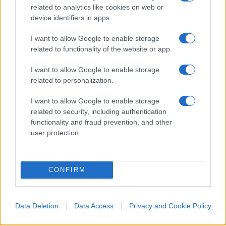
related to analytics like cookies on web or
proprie, il parere, il sentimento, le reazioni delle
device identifiers in apps.
popolazioni stavano a zero,
impotenti spettatori
degli accadimenti che passavano sopra le loro
I want to allow Google to enable storage
related to functionality of the website or app.
teste.
I want to allow Google to enable storage
related to personalization.
Oggi le cose stanno ben diversamente. La
diffusione, ormai incontrollabile, delle
I want to allow Google to enable storage
informazioni di qualsiasi genere a livello
related to security, including authentication
functionality and fraud prevention, and other
planetario, che ormai sfugge completamente alla
user protection.
censura dei vari Stati (ebbene sì: la censura esiste
ancora, nel terzo millennio) ha sparigliato le carte
sul tavolo. La conoscenza degli accadimenti in
real
CONFIRM
time
è talmente
immediata e polverizzata
dal
rendere l’effetto sorpresa limitato a poche ore,
mentre, fino a non troppi anni fa, si poteva
Data Deletion
Data Access
Privacy and Cookie Policy
tranquillamente supporre che un colpo di mano