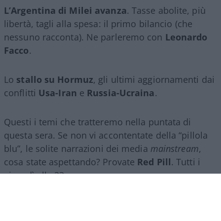
L’Argentina di Milei avanza
. Tasse abolite, più
libertà, tagli alla spesa: il primo bilancio (che
nessuno racconta). Ne parleremo con
Leonardo
Facco
.
Lo
stallo su Hormuz
, gli ultimi aggiornamenti dai
conflitti
Usa-Iran
e
Russia-Ucraina
.
Questi i temi che tratteremo nella puntata di
questa sera. Se non vi accontentate della “pillola
blu”, le solite narrazioni dei media
mainstream
,
cosa state aspettando? Provate
Red Pill
. Tutti i
giovedì alle 23
su
NicolaPorro.it
,
Atlanticoquotidiano.it
e i rispettivi
canali
YouTube
:
@NicolaPorroZuppa
e
@atlanticoquotidiano
.