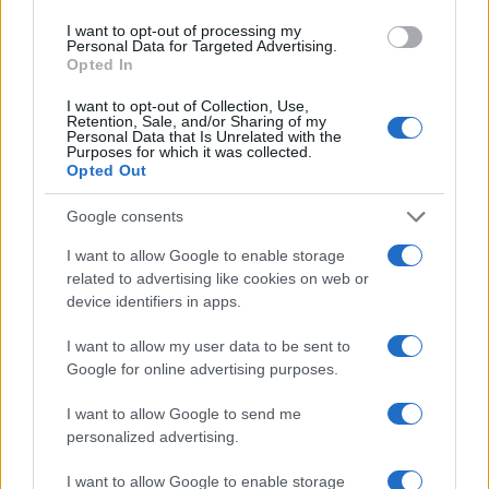
proclami dei capi religiosi e militari,
I want to opt-out of processing my
assolutamente condiviso da un numero
Personal Data for Targeted Advertising.
Opted In
considerevole di sostenitori nelle piazze di tutto il
mondo. Non v’è mistero alcuno: vogliono la
I want to opt-out of Collection, Use,
Retention, Sale, and/or Sharing of my
Guerra Santa sopra ogni altra rivendicazione
.
Personal Data that Is Unrelated with the
Purposes for which it was collected.
Opted Out
Diffusione delle informazioni
Google consents
I want to allow Google to enable storage
Vi è un altro elemento da non perdere di vista.
related to advertising like cookies on web or
device identifiers in apps.
Fino agli ultimi conflitti mondiali in senso stretto,
la guerra la facevano le
truppe contrapposte
,
I want to allow my user data to be sent to
con un limitato apporto combattente di
Google for online advertising purposes.
formazioni paramilitari composti dalla resistenza
I want to allow Google to send me
locale. Anche aggiungendo ai belligeranti la
personalized advertising.
categorie delle opposte strutture di intelligence,
I want to allow Google to enable storage
comunque assimilabili alle forze armate vere e