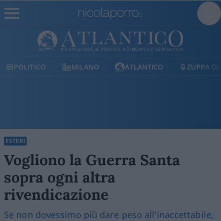
MILANO
ATLANTICO
ZUPPA DI PORRO
E
ESTERI
Vogliono la Guerra Santa
sopra ogni altra
rivendicazione
Se non dovessimo più dare peso all'inaccettabile,