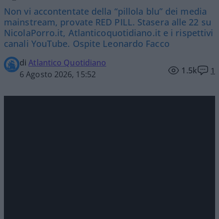
Non vi accontentate della “pillola blu” dei media
mainstream, provate RED PILL. Stasera alle 22 su
NicolaPorro.it, Atlanticoquotidiano.it e i rispettivi
canali YouTube. Ospite Leonardo Facco
di
Atlantico Quotidiano
1.5k
1
6 Agosto 2026, 15:52