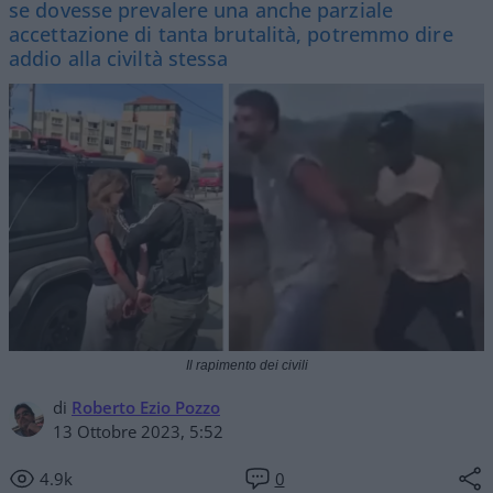
se dovesse prevalere una anche parziale
accettazione di tanta brutalità, potremmo dire
addio alla civiltà stessa
Il rapimento dei civili
di
Roberto Ezio Pozzo
13 Ottobre 2023, 5:52
4.9k
0