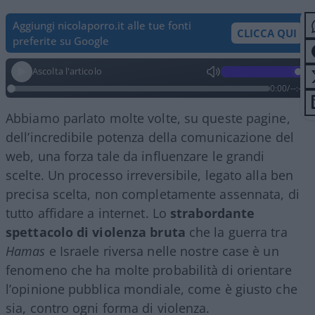
Aggiungi nicolaporro.it alle tue fonti
CLICCA QUI
preferite su Google
Ascolta l'articolo
0:00
/
--:--
Abbiamo parlato molte volte, su queste pagine,
dell’incredibile potenza della comunicazione del
web, una forza tale da influenzare le grandi
scelte. Un processo irreversibile, legato alla ben
precisa scelta, non completamente assennata, di
tutto affidare a internet. Lo
strabordante
spettacolo di violenza bruta
che la guerra tra
Hamas
e Israele riversa nelle nostre case è un
fenomeno che ha molte probabilità di orientare
l’opinione pubblica mondiale, come è giusto che
sia, contro ogni forma di violenza.