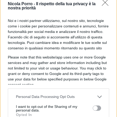
Nicola Porro -
Il rispetto della tua privacy è la
ne è la diretta prosecuzione sul piano storico e
nostra priorità
politico. E se ogni partito di destra deve
condannare il fascismo una volta alla settimana
Noi e i nostri partner utilizziamo, sul nostro sito, tecnologie
per apparire credibile agli occhi dell’apparato
come i cookie per personalizzare contenuti e annunci, fornire
funzionalità per social media e analizzare il nostro traffico.
mediatico (non certo degli elettori), allora significa
Facendo clic di seguito si acconsente all'utilizzo di questa
che la nostra
non è una democrazia matura
.
tecnologia. Puoi cambiare idea e modificare le tue scelte sul
consenso in qualsiasi momento ritornando su questo sito
Ormai è un dato di fatto: gli sforzi per apparire
Please note that this website/app uses one or more Google
“normalizzati” non sono (e probabilmente non
services and may gather and store information including but
not limited to your visit or usage behaviour. You may click to
saranno mai) abbastanza. Forse perché, in fondo,
grant or deny consent to Google and its third-party tags to
questa destra
non è abbastanza di sinistra
,
use your data for below specified purposes in below Google
perlomeno sulle tematiche più importanti:
consent section.
dall’immigrazione alle tasse, passando per le
Personal Data Processing Opt Outs
questioni etiche.
I want to opt-out of the Sharing of my
personal data.
Opted In