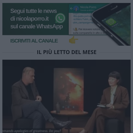
La trattativa su Hormuz e la
possibile via d’uscita per
l’Iran
Un accordo che salvi la faccia agli iraniani ma di
fatto senza compromettere né lo status di
Hormuz né la Convenzione UNCLOS. E la notizia è
che Teheran si sta piegando
di
Musso
2.2k
0
8 Agosto 2026, 5:59