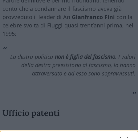
Parole definitive e perfino ridondanti, tenendo
conto che a condannare il fascismo aveva già
provveduto il leader di An
Gianfranco Fini
con la
celebre svolta di Fiuggi quasi trent’anni prima, nel
1995:
La destra politica
non è figlia del fascismo
. I valori
della destra preesistono al fascismo, lo hanno
attraversato e ad esso sono sopravvissuti.
Ufficio patenti
È vero,
Fratelli d’Italia
non è
Alleanza Nazionale
, ma