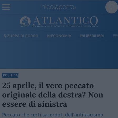
ECONOMIA
LIBERILIBRI
SHOP
SOSTIENICI
POLITICA
25 aprile, il vero peccato
originale della destra? Non
essere di sinistra
Peccato che certi sacerdoti dell'antifascismo