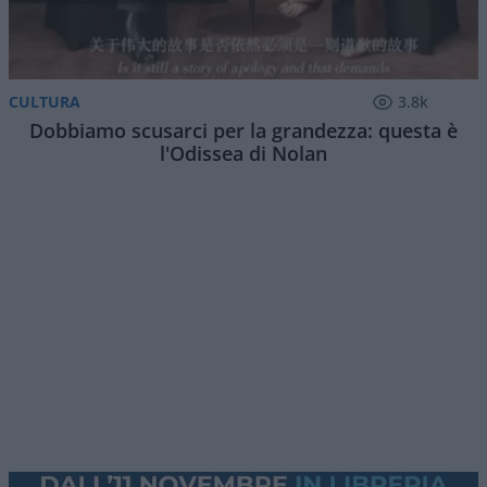
Assorbiti dal meriggiare pallido e assorto,
abbiamo lo stato d’animo adatto a tornare ad
occuparci di una zona del mondo che meriggia
tutto il giorno: lo
Stretto di Hormuz
. Ed il
negoziato in corso, fra Oman ed Iran.
Premessa: l’accordo Usa-Iran
Esso discende dal protocollo di intesa Usa-Iran
del giugno 2026, il cui paragrafo 5 recita: