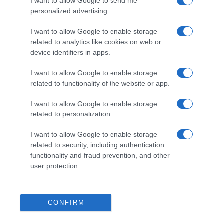
I want to allow Google to send me
personalized advertising.
I want to allow Google to enable storage
Proprio per questa ragione, accostare l’Italia degli
related to analytics like cookies on web or
anni ’30 e ’40 all’Italia di oggi è un esercizio
device identifiers in apps.
antistorico e irrispettoso
, in primo luogo verso
chi ha combattuto il fascismo al prezzo della
I want to allow Google to enable storage
related to functionality of the website or app.
propria vita.
I want to allow Google to enable storage
La minaccia dei totalitarismi di
related to personalization.
oggi
I want to allow Google to enable storage
related to security, including authentication
Eppure, se proprio volessimo
attualizzare la
functionality and fraud prevention, and other
user protection.
lotta partigiana
, dovremmo volgere lo sguardo
oltre i nostri confini, osservando ciò che sta
accadendo ad appena due mila chilometri da
CONFIRM
Roma. Giusto celebrare la Resistenza di ieri e
ricordare gli orrori di cui si sono macchiati i