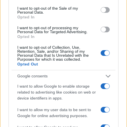
Paradossalmente per ricevere la
patente di
I want to opt-out of the Sale of my
accettabilità istituzionale
che certi progressisti
Personal Data.
Opted In
— non si sa a quale titolo — dispensano con così
tanta fatica, il governo Meloni dovrebbe sposare
I want to opt-out of processing my
Personal Data for Targeted Advertising.
in toto l’agenda di
Elly Schlein
, andando incontro
Opted In
all’harakiri elettorale.
I want to opt-out of Collection, Use,
Retention, Sale, and/or Sharing of my
Personal Data that Is Unrelated with the
Sorvolando su queste considerazioni, il 25 aprile
Purposes for which it was collected.
Opted Out
dovrebbe essere celebrato per quello che è: la
festa della Liberazione
da un regime che
Google consents
perseguitava e talvolta assassinava gli oppositori
I want to allow Google to enable storage
in sfregio ad ogni principio di umanità, un regime
related to advertising like cookies on web or
che — come ha ricordato il presidente
Sergio
device identifiers in apps.
Mattarella
durante la sua recente visita ad
I want to allow my user data to be sent to
Auschwitz — ha contributo alla deportazione degli
Google for online advertising purposes.
ebrei nei campi di sterminio nazisti.