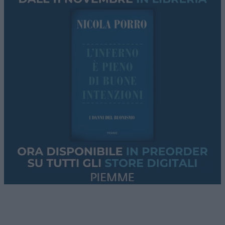
[5.1.] “Con la firma del presente Memorandum
d’Intesa, la Repubblica Islamica dell’Iran
prenderà
le disposizioni necessarie
[
will make
arrangements
], facendo del proprio meglio, per
garantire il passaggio sicuro delle navi