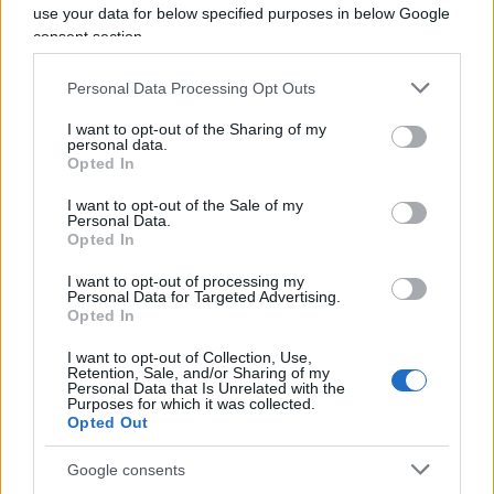
use your data for below specified purposes in below Google
consent section.
Ciò ci che preme mettere in evidenza, soprattutto
alla luce di quello che è successo negli ultimi due
Personal Data Processing Opt Outs
anni, è che gli “antifascisti” che oggi combattono
contro un regime che esiste solo nella loro
I want to opt-out of the Sharing of my
personal data.
limitata fantasia, sono gli stessi che hanno
Opted In
dimostrato di essere i
più accaniti sostenitori di
I want to opt-out of the Sale of my
restrizioni, chiusure,
Green Pass
e obblighi
Personal Data.
Opted In
vaccinali
.
I want to opt-out of processing my
Personal Data for Targeted Advertising.
Opted In
Stavano in prima fila quando si dovevano
I want to opt-out of Collection, Use,
Retention, Sale, and/or Sharing of my
criminalizzare i non vaccinati
, quando a milioni
Personal Data that Is Unrelated with the
Purposes for which it was collected.
di italiani è stato impedito di lavorare e di avere
Opted Out
una vita sociale. Tifavano per una restrizione della
libertà individuale e d’impresa (imprese fallite per
Google consents