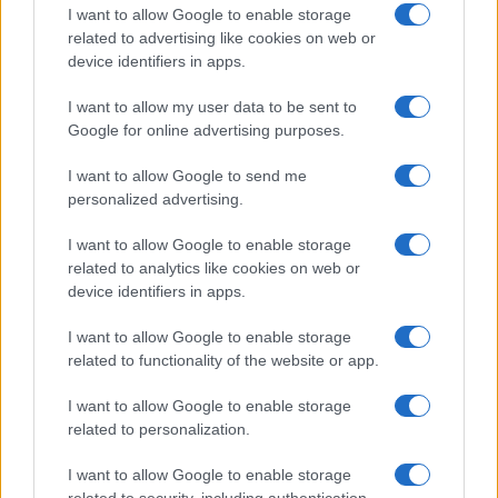
la cattiva gestione dell’emergenza
Covid
).
I want to allow Google to enable storage
related to advertising like cookies on web or
device identifiers in apps.
Gli antifascisti richiedevano a gran voce una
discriminazione di Stato
sulla base di un
I want to allow my user data to be sent to
farmaco sperimentale che oggi la stessa
Pfizer
Google for online advertising purposes.
ammette non essere in grado di prevenire il
I want to allow Google to send me
contagio, facendo decadere la logica alla base del
personalized advertising.
Green Pass
. Il tutto mentre i
“fascisti”
Capezzone e
I want to allow Google to enable storage
Porro prendevano posizioni nettamente contrarie
related to analytics like cookies on web or
a misure illiberali come quella del certificato
device identifiers in apps.
verde.
I want to allow Google to enable storage
related to functionality of the website or app.
Sinistra collettivista
I want to allow Google to enable storage
related to personalization.
La sinistra, nonostante il formale superamento del
I want to allow Google to enable storage
comunismo, ha conservato alcuni
tratti del