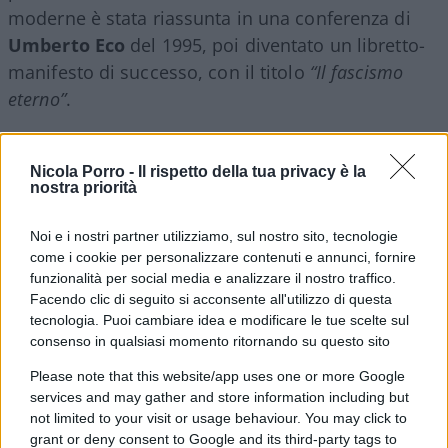
moderne è stata riassunta in una conferenza di
Umberto Eco
del 1995, poi diventato un libretto-
manifesto di successo, con il titolo
“Il fascismo
eterno”
.
Nicola Porro -
Il rispetto della tua privacy è la
Ci siamo già occupati
della vacuità di questo
nostra priorità
manifesto, che non solo esprime concetti
Noi e i nostri partner utilizziamo, sul nostro sito, tecnologie
talmente vaghi da essere applicabili per qualsiasi
come i cookie per personalizzare contenuti e annunci, fornire
cosa e quindi nulli, ma è nei fatti solo
uno
funzionalità per social media e analizzare il nostro traffico.
strumento per “fascistizzare” arbitrariamente
Facendo clic di seguito si acconsente all'utilizzo di questa
la destra
, per far emergere una superiorità etica
tecnologia. Puoi cambiare idea e modificare le tue scelte sul
consenso in qualsiasi momento ritornando su questo sito
autocertificata e per legittimare il proprio potere.
Please note that this website/app uses one or more Google
services and may gather and store information including but
Antifascisti per la
not limited to your visit or usage behaviour. You may click to
discriminazione di Stato
grant or deny consent to Google and its third-party tags to