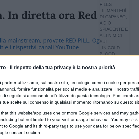
FILES
IL MARTEDÌ
. In diretta ora Red Pill
DI CAPANEO,
A DIO
SPIACENTE E
A LI NIMICI
edia mainstream, provate RED PILL. Ogni giovedì
SUI
t e i rispettivi canali YouTube
IN COLD
BLOOD
L’ALTRA
5.7k
Visualizzazioni
2
commenti
FACCIA DEL
rro -
Il rispetto della tua privacy è la nostra priorità
LUNEDÌ
MINIMA
ferite su Google
CLICCA QUI
ri partner utilizziamo, sul nostro sito, tecnologie come i cookie per pers
POLITICA
annunci, fornire funzionalità per social media e analizzare il nostro traff
O,
 di seguito si acconsente all'utilizzo di questa tecnologia. Puoi cambiar
AMERICA!
e tue scelte sul consenso in qualsiasi momento ritornando su questo si
POLITICS
APP
 that this website/app uses one or more Google services and may gath
THATCHER
including but not limited to your visit or usage behaviour. You may click 
SOVRANISTA
 to Google and its third-party tags to use your data for below specifi
ogle consent section.