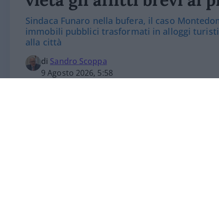
Sindaca Funaro nella bufera, il caso Montedomi
immobili pubblici trasformati in alloggi turisti
alla città
di
Sandro Scoppa
9 Agosto 2026, 5:58