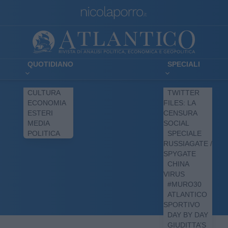
QUOTIDIANO
SPECIALI
CULTURA
TWITTER
ECONOMIA
FILES: LA
ESTERI
CENSURA
MEDIA
SOCIAL
POLITICA
SPECIALE
RUSSIAGATE /
SPYGATE
CHINA
VIRUS
#MURO30
ATLANTICO
SPORTIVO
DAY BY DAY
GIUDITTA’S