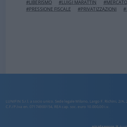
#LIBERISMO
#LUIGI MARATTIN
#MERCATO
#PRESSIONE FISCALE
#PRIVATIZZAZIONI
#
LUNIFIN S.r.l. a socio unico. Sede legale Milano, Largo F. Richini, 2/A,
C.F./P.Iva en. 07174900154, REA cap. soc. euro 10.000,00 i.v.
nicolaporro.it
è una