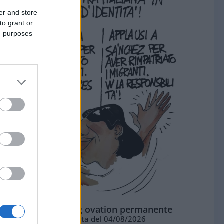
er and store
to grant or
ed purposes
La standing ovation permanente
Vignetta del 04/08/2026