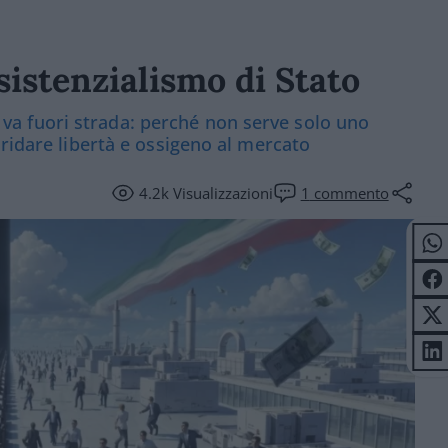
ssistenzialismo di Stato
ia va fuori strada: perché non serve solo uno
 ridare libertà e ossigeno al mercato
4.2k
Visualizzazioni
1
commento