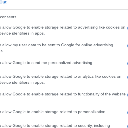
liberale di massa
.
Out
ente e la libertà individuale
consents
o allow Google to enable storage related to advertising like cookies on
diverge profondamente dalla visione liberista
evice identifiers in apps.
ione politica. Non si può accettare l’idea che
o allow my user data to be sent to Google for online advertising
 più efficiente, con i treni in orario e
s.
sico vuole innanzitutto la libertà
. Non si
cchina pubblica, ma di ridurne
to allow Google to send me personalized advertising.
tituire sovranità all’individuo nelle scelte
o allow Google to enable storage related to analytics like cookies on
evice identifiers in apps.
o allow Google to enable storage related to functionality of the website
are a una
giustizia amministrata senza
istrati,
dove il governo fissi le priorità
o allow Google to enable storage related to personalization.
o persino eleggere i capi delle procure
per
o allow Google to enable storage related to security, including
sto non è un mero desiderio di efficienza, ma