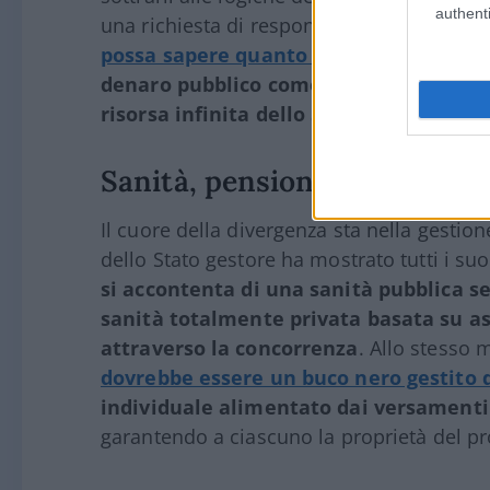
authenti
una richiesta di responsabilità e traspar
possa sapere quanto spendono e come
denaro pubblico come frutto del sacrif
risorsa infinita dello Stato
.
Sanità, pensioni e il perime
Il cuore della divergenza sta nella gestion
dello Stato gestore ha mostrato tutti i suoi
si accontenta di una sanità pubblica s
sanità totalmente privata basata su ass
attraverso la concorrenza
. Allo stesso
dovrebbe essere un buco nero gestito d
individuale alimentato dai versamenti 
garantendo a ciascuno la proprietà del pr