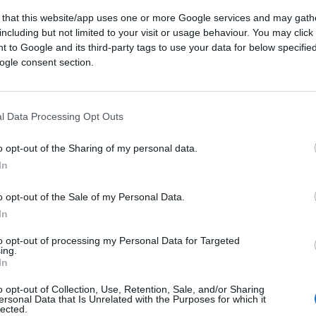
osamente a metà strada nella comprensione
 that this website/app uses one or more Google services and may gath
o che
gli italiani non sono liberali
e che
la
including but not limited to your visit or usage behaviour. You may click 
isa di un solidarismo cattolico e vetero-
 to Google and its third-party tags to use your data for below specifi
ogle consent section.
mico da cui proteggersi
. Questa tendenza
iche, dove si assiste al paradosso di
un
tivi
legati all’Isee
invece che con una
l Data Processing Opt Outs
e per tutti
.
o opt-out of the Sharing of my personal data.
In
er far pesare il costo dello Stato quasi
o opt-out of the Sale of my Personal Data.
 50mila euro all’anno
, definendo ricchi
In
ore produttivo.
In Italia si preferisce
to opt-out of processing my Personal Data for Targeted
er salvare aziende decotte piuttosto che
ing.
ato
, e
il timore di privatizzare sanità e
In
superabile
. Come sottolineato nell’analisi,
o opt-out of Collection, Use, Retention, Sale, and/or Sharing
e all’insicurezza” e questa percezione
ersonal Data that Is Unrelated with the Purposes for which it
lected.