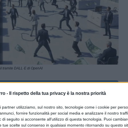
I tramite DALL·E di OpenAI
ferite su Google
CLICCA QUI
rro -
Il rispetto della tua privacy è la nostra priorità
ri partner utilizziamo, sul nostro sito, tecnologie come i cookie per pers
0:00
/
--:--
annunci, fornire funzionalità per social media e analizzare il nostro traff
 di seguito si acconsente all'utilizzo di questa tecnologia. Puoi cambiar
ger
Francesco Orsi
su
La Voce
coglie un
e tue scelte sul consenso in qualsiasi momento ritornando su questo si