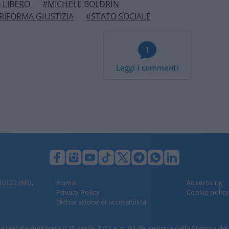
 LIBERO
#MICHELE BOLDRIN
RIFORMA GIUSTIZIA
#STATO SOCIALE
1
Leggi i commenti
 20122 (MI),
Home
Advertising
Privacy Policy
Cookie polic
Dichiarazione di accessibilità
 testata registrata il 20 aprile 2021 al n. 94 del registro della Stampa de