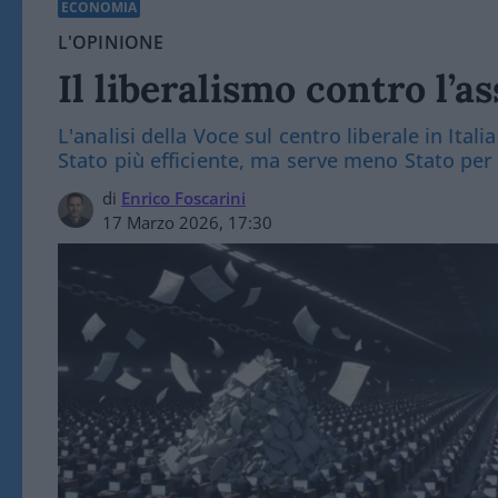
ECONOMIA
L'OPINIONE
Il liberalismo contro l’a
L'analisi della Voce sul centro liberale in Ital
Stato più efficiente, ma serve meno Stato per
di
Enrico Foscarini
17 Marzo 2026, 17:30