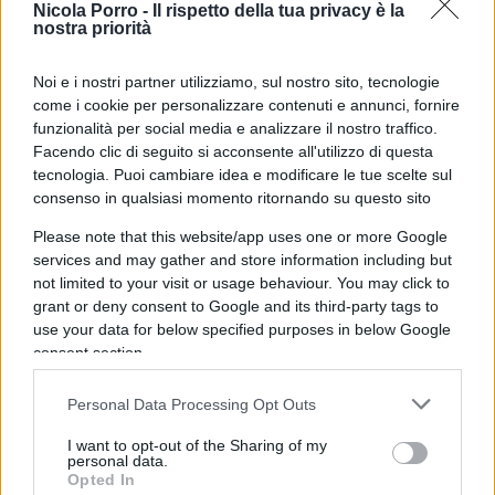
Nicola Porro -
Il rispetto della tua privacy è la
Salvini contro il mantra grillino
nostra priorità
di
Nicola Porro
Noi e i nostri partner utilizziamo, sul nostro sito, tecnologie
9k
12 Novembre 2018, 12:08
come i cookie per personalizzare contenuti e annunci, fornire
funzionalità per social media e analizzare il nostro traffico.
Facendo clic di seguito si acconsente all'utilizzo di questa
tecnologia. Puoi cambiare idea e modificare le tue scelte sul
consenso in qualsiasi momento ritornando su questo sito
Please note that this website/app uses one or more Google
services and may gather and store information including but
not limited to your visit or usage behaviour. You may click to
nicolaporro.it
grant or deny consent to Google and its third-party tags to
use your data for below specified purposes in below Google
consent section.
Personal Data Processing Opt Outs
I want to opt-out of the Sharing of my
E se il M5S fosse come Virginia
personal data.
Opted In
Raggi?