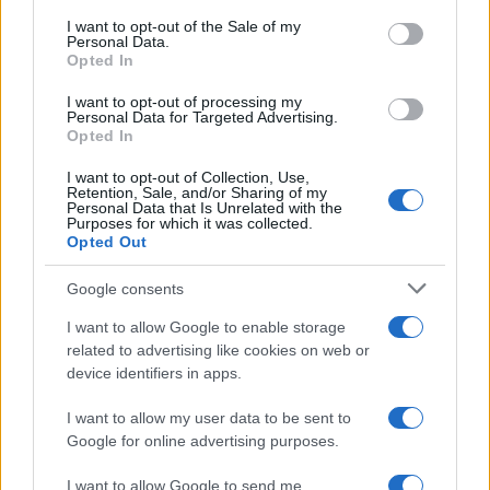
I want to opt-out of the Sale of my
Personal Data.
di
Daniele Capezzone
8.1k
Opted In
5 Novembre 2018, 14:03
I want to opt-out of processing my
Personal Data for Targeted Advertising.
Opted In
I want to opt-out of Collection, Use,
Retention, Sale, and/or Sharing of my
Personal Data that Is Unrelated with the
Purposes for which it was collected.
Opted Out
nicolaporro.it
Google consents
I want to allow Google to enable storage
related to advertising like cookies on web or
device identifiers in apps.
I want to allow my user data to be sent to
Isis? No l’Atac
Google for online advertising purposes.
I want to allow Google to send me
di
Nicola Porro