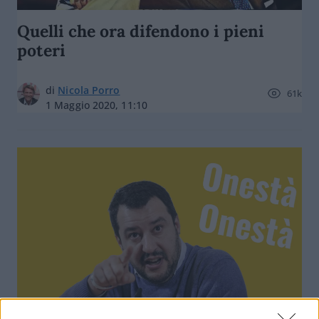
Quelli che ora difendono i pieni
poteri
di
Nicola Porro
61k
1 Maggio 2020, 11:10