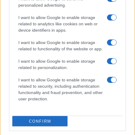
4.1k
personalized advertising.
9 Maggio 2018, 13:18
I want to allow Google to enable storage
related to analytics like cookies on web or
device identifiers in apps.
I want to allow Google to enable storage
related to functionality of the website or app.
I want to allow Google to enable storage
related to personalization.
I want to allow Google to enable storage
related to security, including authentication
functionality and fraud prevention, and other
user protection.
Gli abusivi di Ischia da condannare,
quelli africani di Roma da capire?
(25 agosto 2017)
CONFIRM
di
Nicola Porro