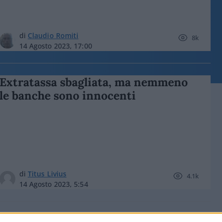
di
Claudio Romiti
8k
14 Agosto 2023, 17:00
Extratassa sbagliata, ma nemmeno
le banche sono innocenti
di
Titus Livius
4.1k
14 Agosto 2023, 5:54
Extraprofitti, il trucco delle banche