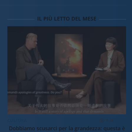
IL PIÙ LETTO DEL MESE
CULTURA
3.3k
Dobbiamo scusarci per la grandezza: questa è