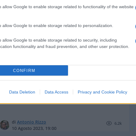
o allow Google to enable storage related to functionality of the website
o allow Google to enable storage related to personalization.
di
Federico Punzi
5.6k
o allow Google to enable storage related to security, including
11 Agosto 2023, 6:01
cation functionality and fraud prevention, and other user protection.
Benzina, aerei, banche: qual è il vero
CONFIRM
danno per l’Italia
Data Deletion
Data Access
Privacy and Cookie Policy
di
Antonio Rizzo
6.2k
10 Agosto 2023, 19:00