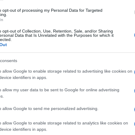
di
Claudio Romiti
8.9k
12 Agosto 2023, 15:07
to opt-out of processing my Personal Data for Targeted
ing.
In
Tasse retroattive: sicuri di voler
o opt-out of Collection, Use, Retention, Sale, and/or Sharing
ersonal Data that Is Unrelated with the Purposes for which it
riconoscere allo Stato questo
lected.
Out
potere?
consents
o allow Google to enable storage related to advertising like cookies on
evice identifiers in apps.
di
Rocco Todero
5.1k
o allow my user data to be sent to Google for online advertising
12 Agosto 2023, 5:57
s.
to allow Google to send me personalized advertising.
Egemonia della sinistra anche in
economia. E la destra la asseconda
o allow Google to enable storage related to analytics like cookies on
evice identifiers in apps.