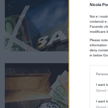
Nicola Po
Noi e i nost
contenuti e 
Facendo clic
modificare l
Please note
information 
deny consent
in below Go
Persona
I want t
Opted 
I want t
Opted 