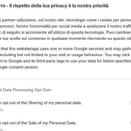
per non pagare la tassa
rro -
Il rispetto della tua privacy è la nostra priorità
ri partner utilizziamo, sul nostro sito, tecnologie come i cookie per pers
annunci, fornire funzionalità per social media e analizzare il nostro traff
 di seguito si acconsente all'utilizzo di questa tecnologia. Puoi cambiar
e tue scelte sul consenso in qualsiasi momento ritornando su questo si
 that this website/app uses one or more Google services and may gath
di
Luigi Bisignani
5.1k
including but not limited to your visit or usage behaviour. You may click 
13 Agosto 2023, 14:00
 to Google and its third-party tags to use your data for below specifi
ogle consent section.
Extraprofitti, il vaso di Pandora è
aperto: ora tremano tutte le aziende
l Data Processing Opt Outs
o opt-out of the Sharing of my personal data.
In
o opt-out of the Sale of my Personal Data.
In