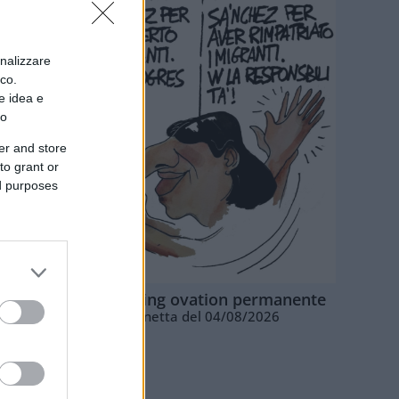
onalizzare
ico.
e idea e
to
er and store
to grant or
ed purposes
La standing ovation permanente
Vignetta del 04/08/2026